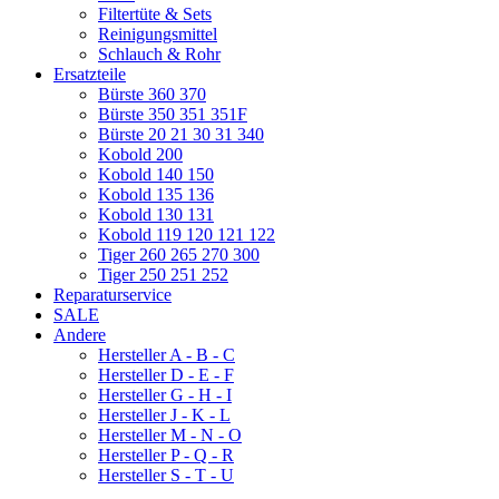
Filtertüte & Sets
Reinigungsmittel
Schlauch & Rohr
Ersatzteile
Bürste 360 370
Bürste 350 351 351F
Bürste 20 21 30 31 340
Kobold 200
Kobold 140 150
Kobold 135 136
Kobold 130 131
Kobold 119 120 121 122
Tiger 260 265 270 300
Tiger 250 251 252
Reparaturservice
SALE
Andere
Hersteller A - B - C
Hersteller D - E - F
Hersteller G - H - I
Hersteller J - K - L
Hersteller M - N - O
Hersteller P - Q - R
Hersteller S - T - U