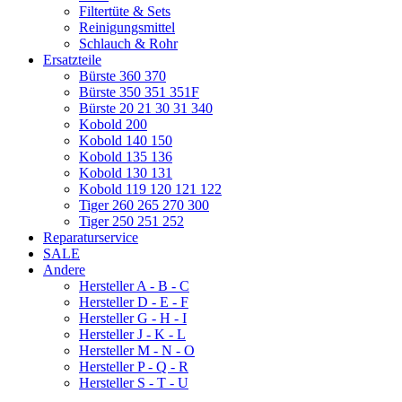
Filtertüte & Sets
Reinigungsmittel
Schlauch & Rohr
Ersatzteile
Bürste 360 370
Bürste 350 351 351F
Bürste 20 21 30 31 340
Kobold 200
Kobold 140 150
Kobold 135 136
Kobold 130 131
Kobold 119 120 121 122
Tiger 260 265 270 300
Tiger 250 251 252
Reparaturservice
SALE
Andere
Hersteller A - B - C
Hersteller D - E - F
Hersteller G - H - I
Hersteller J - K - L
Hersteller M - N - O
Hersteller P - Q - R
Hersteller S - T - U