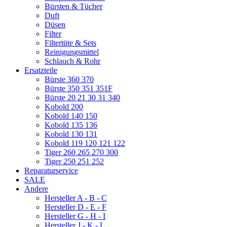
Bürsten & Tücher
Duft
Düsen
Filter
Filtertüte & Sets
Reinigungsmittel
Schlauch & Rohr
Ersatzteile
Bürste 360 370
Bürste 350 351 351F
Bürste 20 21 30 31 340
Kobold 200
Kobold 140 150
Kobold 135 136
Kobold 130 131
Kobold 119 120 121 122
Tiger 260 265 270 300
Tiger 250 251 252
Reparaturservice
SALE
Andere
Hersteller A - B - C
Hersteller D - E - F
Hersteller G - H - I
Hersteller J - K - L