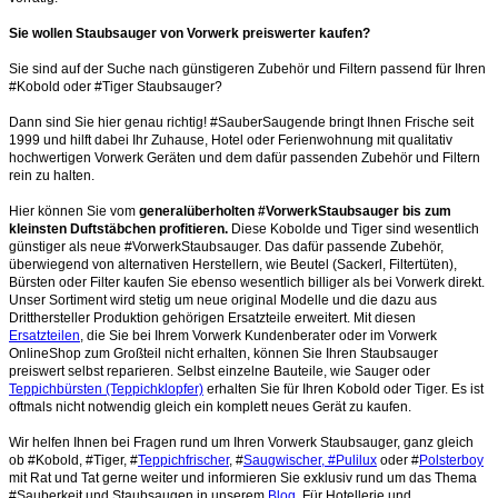
Sie wollen Staubsauger von Vorwerk preiswerter kaufen?
Sie sind auf der Suche nach günstigeren Zubehör und Filtern passend für Ihren
#Kobold oder #Tiger Staubsauger?
Dann sind Sie hier genau richtig! #SauberSaugende bringt Ihnen Frische seit
1999 und hilft dabei Ihr Zuhause, Hotel oder Ferienwohnung mit qualitativ
hochwertigen Vorwerk Geräten und dem dafür passenden Zubehör und Filtern
rein zu halten.
Hier können Sie vom
generalüberholten #VorwerkStaubsauger bis zum
kleinsten Duftstäbchen profitieren.
Diese Kobolde und Tiger sind wesentlich
günstiger als neue #VorwerkStaubsauger. Das dafür passende Zubehör,
überwiegend von alternativen Herstellern, wie Beutel (Sackerl, Filtertüten),
Bürsten oder Filter kaufen Sie ebenso wesentlich billiger als bei Vorwerk direkt.
Unser Sortiment wird stetig um neue original Modelle und die dazu aus
Dritthersteller Produktion gehörigen Ersatzteile erweitert. Mit diesen
Ersatzteilen
, die Sie bei Ihrem Vorwerk Kundenberater oder im Vorwerk
OnlineShop zum Großteil nicht erhalten, können Sie Ihren Staubsauger
preiswert selbst reparieren. Selbst einzelne Bauteile, wie Sauger oder
Teppichbürsten (Teppichklopfer)
erhalten Sie für Ihren Kobold oder Tiger. Es ist
oftmals nicht notwendig gleich ein komplett neues Gerät zu kaufen.
Wir helfen Ihnen bei Fragen rund um Ihren Vorwerk Staubsauger, ganz gleich
ob #Kobold, #Tiger, #
Teppichfrischer
, #
Saugwischer, #Pulilux
oder #
Polsterboy
mit Rat und Tat gerne weiter und informieren Sie exklusiv rund um das Thema
#Sauberkeit und Staubsaugen in unserem
Blog
. Für Hotellerie und