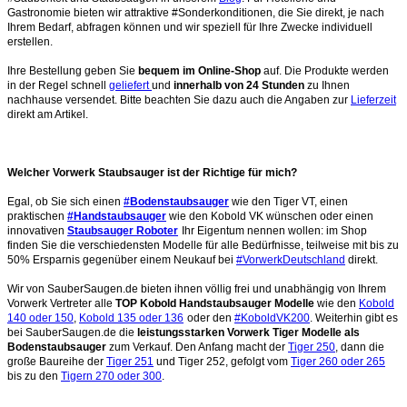
Gastronomie bieten wir attraktive #Sonderkonditionen, die Sie direkt, je nach
Ihrem Bedarf, abfragen können und wir speziell für Ihre Zwecke individuell
erstellen.
Ihre Bestellung geben Sie
bequem im Online-Shop
auf. Die Produkte werden
in der Regel schnell
geliefert
und
innerhalb von 24 Stunden
zu Ihnen
nachhause versendet. Bitte beachten Sie dazu auch die Angaben zur
Lieferzeit
direkt am Artikel.
Welcher Vorwerk Staubsauger ist der Richtige für mich?
Egal, ob Sie sich einen
#Bodenstaubsauger
wie den Tiger VT, einen
praktischen
#Handstaubsauger
wie den Kobold VK wünschen oder einen
innovativen
Staubsauger Roboter
Ihr Eigentum nennen wollen: im Shop
finden Sie die verschiedensten Modelle für alle Bedürfnisse, teilweise mit bis zu
50% Ersparnis gegenüber einem Neukauf bei
#VorwerkDeutschland
direkt.
Wir von SauberSaugen.de bieten ihnen völlig frei und unabhängig von Ihrem
Vorwerk Vertreter alle
TOP Kobold Handstaubsauger Modelle
wie den
Kobold
140 oder 150
,
Kobold 135 oder 136
oder den
#KoboldVK200
. Weiterhin gibt es
bei SauberSaugen.de die
leistungsstarken Vorwerk Tiger Modelle als
Bodenstaubsauger
zum Verkauf. Den Anfang macht der
Tiger 250
, dann die
große Baureihe der
Tiger 251
und Tiger 252, gefolgt vom
Tiger 260 oder 265
bis zu den
Tigern 270 oder 300
.