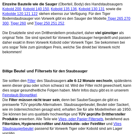
Einzelne Bauteile wie die Sauger
(Oberteil, Body) des Handstaubsaugers
Kobold 200
,
Kobold 140 150
,
Kobold 135 136
,
Kobold 130 131
sowie die
Kobolde 120 121 122
stehen ebenso zur Verfügung. Für den Tiger
Bodenstaubsauger von Vorwerk gibt es den Sauger der Modelle
Tiger 265 270
300
,
Tiger 260
und
Tiger 250 251 252
.
Die Ersatzteile sind von Drittherstellern produziert, daher
viel günstiger
als
original Teile. Sie sind speziell für Vorwerk Staubsauger hergestellt und passen
daher exakt in Ihren Vorwerk Kobold oder Vorwerk Tiger. Sie bekommen bei
uns sogar Teile zum günstigen Preis, welche Sie direkt bei Vorwerk nicht
bekommen!
Beutel und Filtersets
Billige
für den Staubsauger
Sie sollten den
Filter
des Staubsaugers
alle 6-12 Monate wechseln
, spätestens
wenn dieser grau oder schon schwarz ist. Wird der Filter nicht gewechselt, kann
dies sogar gesundheitliche Folgen haben. Mehr Infos dazu gibt es in unserem
Feinstaub Blogartikel
.
Die
Filter müssen nicht teuer sein
, denn bei SauberSaugen.de gibt es
preiswerte TÜV geprüfte Alternativen. Staubsaugerbeutel, Beutel oder Sackerl,
wie im österreichischen gesagt wird, erhalten Sie für alle Modellreihen ab 1950.
Sie können bei uns qualitativ hochwertige und
TÜV geprüfte Dritthersteller
Produkte
erwerben. Alle Teile wie
Vlies- oder Papier Filtersets
, bestehend aus
Filtertüten, Hygienemicrofilter und Aktivkohle- oder Feinfilter
und
Vlies
Staubsaugerbeutel
passend für Vorwerk Tiger oder Kobold sind am Lager
vorrätig.