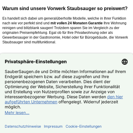
Warum sind unsere Vorwerk Staubsauger so preiswert?
Es handelt sich dabei um generalüberholte Modelle, welche in Ihrer Funktion
nach wie vor perfekt sind und
mit vollen 24 Monaten Garantie
Ihre Wohnung
reinigen und blitzblank saugen!
Trotzdem sparen Sie im Vergleich zu der
originalen Preisempfehlung. Egal ob für Ihre Privatwohnung oder als
Gewerbesauger in der Gastronomie, Hotel oder für Bürogebäude, die Vorwerk
Staubsauger sind multifunktional.
Was mache ich, wenn mein Kobold oder Tiger kaputt ist?
Nutzen Sie unseren
#Reparaturservice
. Fast alle Vorwerk Staubsauger
reparieren wir Ihnen zum #Festpreis.
© SauberSaugen.de – Ihr Spezialist für Zubehör und Ersatzteile
passend für Vorwerk Staubsauger
*gilt für Lieferungen innerhalb Deutschlands, Lieferzeiten ins
Ausland siehe
Lieferung & Versand
, gilt für Bestell- und
Zahlungseingang von Montag – Freitag, sofern Artikel lieferbar
Geräte
Zubehör