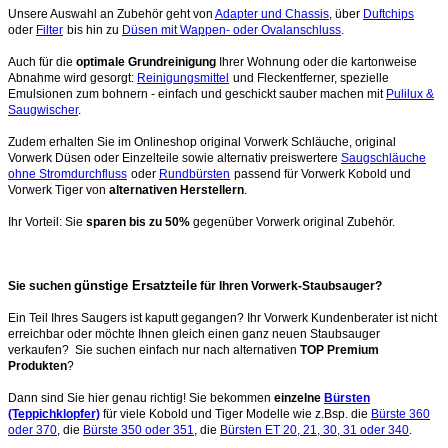
Unsere Auswahl an Zubehör geht von
Adapter und Chassis
, über
Duftchips
oder
Filter
bis hin zu
Düsen mit Wappen- oder Ovalanschluss
.
Auch für die
optimale Grundreinigung
Ihrer Wohnung oder die kartonweise
Abnahme wird gesorgt:
Reinigungsmittel
und Fleckentferner, spezielle
Emulsionen zum bohnern - einfach und geschickt sauber machen mit
Pulilux &
Saugwischer
.
Zudem erhalten Sie im Onlineshop original Vorwerk Schläuche, original
Vorwerk Düsen oder Einzelteile sowie alternativ preiswertere
Saugschläuche
ohne Stromdurchfluss
oder
Rundbürsten
passend für Vorwerk Kobold und
Vorwerk Tiger von
alternativen Herstellern
.
Ihr Vorteil: Sie
sparen bis zu 50%
gegenüber Vorwerk original Zubehör.
günstige Ersatzteile
Sie suchen
für Ihren Vorwerk-Staubsauger?
Ein Teil Ihres Saugers ist kaputt gegangen? Ihr Vorwerk Kundenberater ist nicht
erreichbar oder möchte Ihnen gleich einen ganz neuen Staubsauger
verkaufen? Sie suchen einfach nur nach alternativen
TOP Premium
Produkten
?
Dann sind Sie hier genau richtig! Sie bekommen
einzelne
Bürsten
(Teppichklopfer)
für viele Kobold und Tiger Modelle wie z.Bsp. die
Bürste 360
oder 370
, die
Bürste 350 oder 351
, die
Bürsten ET 20, 21, 30, 31 oder 340
.