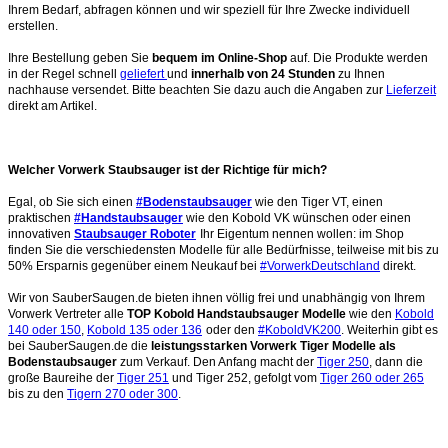
Ihrem Bedarf, abfragen können und wir speziell für Ihre Zwecke individuell
erstellen.
Ihre Bestellung geben Sie
bequem im Online-Shop
auf. Die Produkte werden
in der Regel schnell
geliefert
und
innerhalb von 24 Stunden
zu Ihnen
nachhause versendet. Bitte beachten Sie dazu auch die Angaben zur
Lieferzeit
direkt am Artikel.
Welcher Vorwerk Staubsauger ist der Richtige für mich?
Egal, ob Sie sich einen
#Bodenstaubsauger
wie den Tiger VT, einen
praktischen
#Handstaubsauger
wie den Kobold VK wünschen oder einen
innovativen
Staubsauger Roboter
Ihr Eigentum nennen wollen: im Shop
finden Sie die verschiedensten Modelle für alle Bedürfnisse, teilweise mit bis zu
50% Ersparnis gegenüber einem Neukauf bei
#VorwerkDeutschland
direkt.
Wir von SauberSaugen.de bieten ihnen völlig frei und unabhängig von Ihrem
Vorwerk Vertreter alle
TOP Kobold Handstaubsauger Modelle
wie den
Kobold
140 oder 150
,
Kobold 135 oder 136
oder den
#KoboldVK200
. Weiterhin gibt es
bei SauberSaugen.de die
leistungsstarken Vorwerk Tiger Modelle als
Bodenstaubsauger
zum Verkauf. Den Anfang macht der
Tiger 250
, dann die
große Baureihe der
Tiger 251
und Tiger 252, gefolgt vom
Tiger 260 oder 265
bis zu den
Tigern 270 oder 300
.