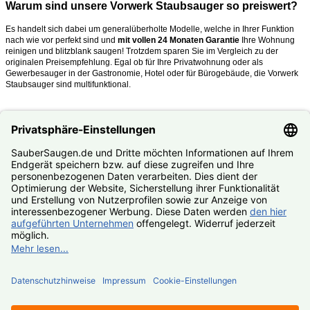
Warum sind unsere Vorwerk Staubsauger so preiswert?
Es handelt sich dabei um generalüberholte Modelle, welche in Ihrer Funktion
nach wie vor perfekt sind und
mit vollen 24 Monaten Garantie
Ihre Wohnung
reinigen und blitzblank saugen!
Trotzdem sparen Sie im Vergleich zu der
originalen Preisempfehlung. Egal ob für Ihre Privatwohnung oder als
Gewerbesauger in der Gastronomie, Hotel oder für Bürogebäude, die Vorwerk
Staubsauger sind multifunktional.
Was mache ich, wenn mein Kobold oder Tiger kaputt ist?
Nutzen Sie unseren
#Reparaturservice
. Fast alle Vorwerk Staubsauger
reparieren wir Ihnen zum #Festpreis.
© SauberSaugen.de – Ihr Spezialist für Zubehör und Ersatzteile
passend für Vorwerk Staubsauger
*gilt für Lieferungen innerhalb Deutschlands, Lieferzeiten ins
Ausland siehe
Lieferung & Versand
, gilt für Bestell- und
Zahlungseingang von Montag – Freitag, sofern Artikel lieferbar
Geräte
Zubehör
Ersatzteile
Reparaturservice