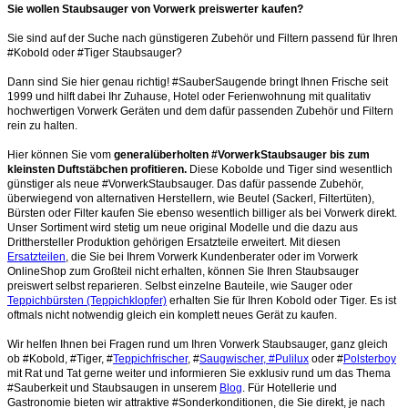
Sie wollen Staubsauger von Vorwerk preiswerter kaufen?
Sie sind auf der Suche nach günstigeren Zubehör und Filtern passend für Ihren
#Kobold oder #Tiger Staubsauger?
Dann sind Sie hier genau richtig! #SauberSaugende bringt Ihnen Frische seit
1999 und hilft dabei Ihr Zuhause, Hotel oder Ferienwohnung mit qualitativ
hochwertigen Vorwerk Geräten und dem dafür passenden Zubehör und Filtern
rein zu halten.
Hier können Sie vom
generalüberholten #VorwerkStaubsauger bis zum
kleinsten Duftstäbchen profitieren.
Diese Kobolde und Tiger sind wesentlich
günstiger als neue #VorwerkStaubsauger. Das dafür passende Zubehör,
überwiegend von alternativen Herstellern, wie Beutel (Sackerl, Filtertüten),
Bürsten oder Filter kaufen Sie ebenso wesentlich billiger als bei Vorwerk direkt.
Unser Sortiment wird stetig um neue original Modelle und die dazu aus
Dritthersteller Produktion gehörigen Ersatzteile erweitert. Mit diesen
Ersatzteilen
, die Sie bei Ihrem Vorwerk Kundenberater oder im Vorwerk
OnlineShop zum Großteil nicht erhalten, können Sie Ihren Staubsauger
preiswert selbst reparieren. Selbst einzelne Bauteile, wie Sauger oder
Teppichbürsten (Teppichklopfer)
erhalten Sie für Ihren Kobold oder Tiger. Es ist
oftmals nicht notwendig gleich ein komplett neues Gerät zu kaufen.
Wir helfen Ihnen bei Fragen rund um Ihren Vorwerk Staubsauger, ganz gleich
ob #Kobold, #Tiger, #
Teppichfrischer
, #
Saugwischer, #Pulilux
oder #
Polsterboy
mit Rat und Tat gerne weiter und informieren Sie exklusiv rund um das Thema
#Sauberkeit und Staubsaugen in unserem
Blog
. Für Hotellerie und
Gastronomie bieten wir attraktive #Sonderkonditionen, die Sie direkt, je nach