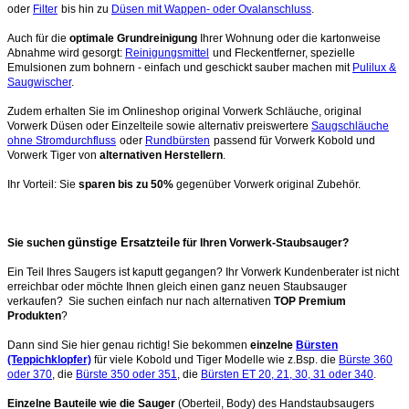
oder
Filter
bis hin zu
Düsen mit Wappen- oder Ovalanschluss
.
Auch für die
optimale Grundreinigung
Ihrer Wohnung oder die kartonweise
Abnahme wird gesorgt:
Reinigungsmittel
und Fleckentferner, spezielle
Emulsionen zum bohnern - einfach und geschickt sauber machen mit
Pulilux &
Saugwischer
.
Zudem erhalten Sie im Onlineshop original Vorwerk Schläuche, original
Vorwerk Düsen oder Einzelteile sowie alternativ preiswertere
Saugschläuche
ohne Stromdurchfluss
oder
Rundbürsten
passend für Vorwerk Kobold und
Vorwerk Tiger von
alternativen Herstellern
.
Ihr Vorteil: Sie
sparen bis zu 50%
gegenüber Vorwerk original Zubehör.
günstige Ersatzteile
Sie suchen
für Ihren Vorwerk-Staubsauger?
Ein Teil Ihres Saugers ist kaputt gegangen? Ihr Vorwerk Kundenberater ist nicht
erreichbar oder möchte Ihnen gleich einen ganz neuen Staubsauger
verkaufen? Sie suchen einfach nur nach alternativen
TOP Premium
Produkten
?
Dann sind Sie hier genau richtig! Sie bekommen
einzelne
Bürsten
(Teppichklopfer)
für viele Kobold und Tiger Modelle wie z.Bsp. die
Bürste 360
oder 370
, die
Bürste 350 oder 351
, die
Bürsten ET 20, 21, 30, 31 oder 340
.
Einzelne Bauteile wie die Sauger
(Oberteil, Body) des Handstaubsaugers