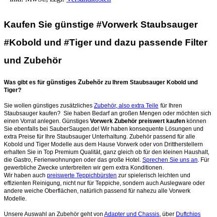
Kaufen Sie günstige #Vorwerk Staubsauger
#Kobold und #Tiger und dazu passende Filter
und Zubehör
günstiges Zubehör
Was gibt es für
zu Ihrem Staubsauger Kobold und
Tiger?
Sie wollen günstiges zusätzliches
Zubehör, also extra Teile
für Ihren
Staubsauger kaufen? Sie haben Bedarf an großen Mengen oder möchten sich
einen Vorrat anlegen. Günstiges
Vorwerk Zubehör preiswert kaufen
können
Sie ebenfalls bei SauberSaugen.de! Wir haben konsequente Lösungen und
extra Preise für Ihre Staubsauger Unterhaltung. Zubehör passend für alle
Kobold und Tiger Modelle aus dem Hause Vorwerk oder von Drittherstellern
erhalten Sie in Top Premium Qualität, ganz gleich ob für den kleinen Haushalt,
die Gastro, Ferienwohnungen oder das große Hotel.
Sprechen Sie uns an
. Für
gewerbliche Zwecke unterbreiten wir gern extra Konditionen.
Wir haben auch
preiswerte Teppichbürsten
zur spielerisch leichten und
effizienten Reinigung, nicht nur für Teppiche, sondern auch Auslegware oder
andere weiche Oberflächen, natürlich passend für nahezu alle Vorwerk
Modelle.
Unsere Auswahl an Zubehör geht von
Adapter und Chassis
, über
Duftchips