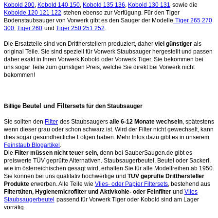
Kobold 200
,
Kobold 140 150
,
Kobold 135 136
,
Kobold 130 131
sowie die
Kobolde 120 121 122
stehen ebenso zur Verfügung. Für den Tiger
Bodenstaubsauger von Vorwerk gibt es den Sauger der Modelle
Tiger 265 270
300
,
Tiger 260
und
Tiger 250 251 252
.
Die Ersatzteile sind von Drittherstellern produziert, daher
viel günstiger
als
original Teile. Sie sind speziell für Vorwerk Staubsauger hergestellt und passen
daher exakt in Ihren Vorwerk Kobold oder Vorwerk Tiger. Sie bekommen bei
uns sogar Teile zum günstigen Preis, welche Sie direkt bei Vorwerk nicht
bekommen!
Beutel und Filtersets
Billige
für den Staubsauger
Sie sollten den
Filter
des Staubsaugers
alle 6-12 Monate wechseln
, spätestens
wenn dieser grau oder schon schwarz ist. Wird der Filter nicht gewechselt, kann
dies sogar gesundheitliche Folgen haben. Mehr Infos dazu gibt es in unserem
Feinstaub Blogartikel
.
Die
Filter müssen nicht teuer sein
, denn bei SauberSaugen.de gibt es
preiswerte TÜV geprüfte Alternativen. Staubsaugerbeutel, Beutel oder Sackerl,
wie im österreichischen gesagt wird, erhalten Sie für alle Modellreihen ab 1950.
Sie können bei uns qualitativ hochwertige und
TÜV geprüfte Dritthersteller
Produkte
erwerben. Alle Teile wie
Vlies- oder Papier Filtersets
, bestehend aus
Filtertüten, Hygienemicrofilter und Aktivkohle- oder Feinfilter
und
Vlies
Staubsaugerbeutel
passend für Vorwerk Tiger oder Kobold sind am Lager
vorrätig.