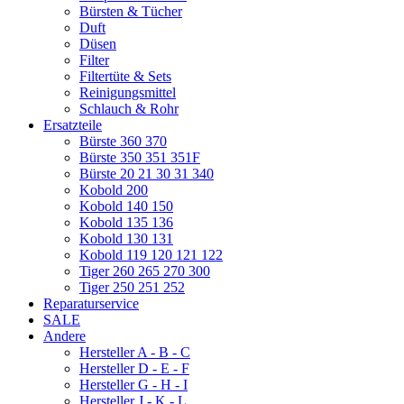
Bürsten & Tücher
Duft
Düsen
Filter
Filtertüte & Sets
Reinigungsmittel
Schlauch & Rohr
Ersatzteile
Bürste 360 370
Bürste 350 351 351F
Bürste 20 21 30 31 340
Kobold 200
Kobold 140 150
Kobold 135 136
Kobold 130 131
Kobold 119 120 121 122
Tiger 260 265 270 300
Tiger 250 251 252
Reparaturservice
SALE
Andere
Hersteller A - B - C
Hersteller D - E - F
Hersteller G - H - I
Hersteller J - K - L