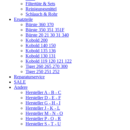
Filtertüte & Sets
Reinigungsmittel
Schlauch & Rohr
Ersatzteile
Bürste 360 370
Bürste 350 351 351F
Bürste 20 21 30 31 340
Kobold 200
Kobold 140 150
Kobold 135 136
Kobold 130 131
Kobold 119 120 121 122
Tiger 260 265 270 300
Tiger 250 251 252
Reparaturservice
SALE
Andere
Hersteller A - B - C
Hersteller D - E - F
Hersteller G - H - I
Hersteller J - K - L
Hersteller M - N - O
Hersteller P - Q - R
Hersteller S - T - U