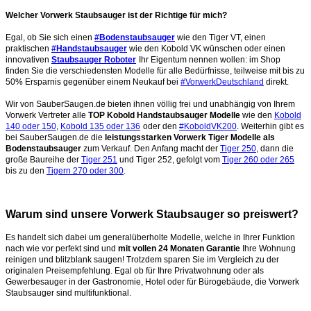
Welcher Vorwerk Staubsauger ist der Richtige für mich?
Egal, ob Sie sich einen
#Bodenstaubsauger
wie den Tiger VT, einen
praktischen
#Handstaubsauger
wie den Kobold VK wünschen oder einen
innovativen
Staubsauger Roboter
Ihr Eigentum nennen wollen: im Shop
finden Sie die verschiedensten Modelle für alle Bedürfnisse, teilweise mit bis zu
50% Ersparnis gegenüber einem Neukauf bei
#VorwerkDeutschland
direkt.
Wir von SauberSaugen.de bieten ihnen völlig frei und unabhängig von Ihrem
Vorwerk Vertreter alle
TOP Kobold Handstaubsauger Modelle
wie den
Kobold
140 oder 150
,
Kobold 135 oder 136
oder den
#KoboldVK200
. Weiterhin gibt es
bei SauberSaugen.de die
leistungsstarken Vorwerk Tiger Modelle als
Bodenstaubsauger
zum Verkauf. Den Anfang macht der
Tiger 250
, dann die
große Baureihe der
Tiger 251
und Tiger 252, gefolgt vom
Tiger 260 oder 265
bis zu den
Tigern 270 oder 300
.
Warum sind unsere Vorwerk Staubsauger so preiswert?
Es handelt sich dabei um generalüberholte Modelle, welche in Ihrer Funktion
nach wie vor perfekt sind und
mit vollen 24 Monaten Garantie
Ihre Wohnung
reinigen und blitzblank saugen!
Trotzdem sparen Sie im Vergleich zu der
originalen Preisempfehlung. Egal ob für Ihre Privatwohnung oder als
Gewerbesauger in der Gastronomie, Hotel oder für Bürogebäude, die Vorwerk
Staubsauger sind multifunktional.