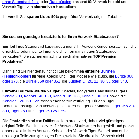
ohne Stromdurchfluss
oder
Rundbürsten
passend für Vorwerk Kobold und
Vorwerk Tiger von
alternativen Herstellern
.
Ihr Vorteil: Sie
sparen bis zu 50%
gegenüber Vorwerk original Zubehör.
günstige Ersatzteile
Sie suchen
für Ihren Vorwerk-Staubsauger?
Ein Teil Ihres Saugers ist kaputt gegangen? Ihr Vorwerk Kundenberater ist nicht
erreichbar oder möchte Ihnen gleich einen ganz neuen Staubsauger
verkaufen? Sie suchen einfach nur nach alternativen
TOP Premium
Produkten
?
Dann sind Sie hier genau richtig! Sie bekommen
einzelne
Bürsten
(Teppichklopfer)
für viele Kobold und Tiger Modelle wie z.Bsp. die
Bürste 360
oder 370
, die
Bürste 350 oder 351
, die
Bürsten ET 20, 21, 30, 31 oder 340
.
Einzelne Bauteile wie die Sauger
(Oberteil, Body) des Handstaubsaugers
Kobold 200
,
Kobold 140 150
,
Kobold 135 136
,
Kobold 130 131
sowie die
Kobolde 120 121 122
stehen ebenso zur Verfügung. Für den Tiger
Bodenstaubsauger von Vorwerk gibt es den Sauger der Modelle
Tiger 265 270
300
,
Tiger 260
und
Tiger 250 251 252
.
Die Ersatzteile sind von Drittherstellern produziert, daher
viel günstiger
als
original Teile. Sie sind speziell für Vorwerk Staubsauger hergestellt und passen
daher exakt in Ihren Vorwerk Kobold oder Vorwerk Tiger. Sie bekommen bei
uns sogar Teile zum günstigen Preis, welche Sie direkt bei Vorwerk nicht