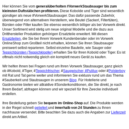
Hier können Sie vom
generalüberholten #VorwerkStaubsauger bis zum
kleinsten Duftstäbchen profitieren.
Diese Kobolde und Tiger sind wesentlich
günstiger als neue #VorwerkStaubsauger. Das dafür passende Zubehör,
überwiegend von alternativen Herstellern, wie Beutel (Sackerl, Filtertüten),
Bürsten oder Filter kaufen Sie ebenso wesentlich billiger als bei Vorwerk direkt.
Unser Sortiment wird stetig um neue original Modelle und die dazu aus
Dritthersteller Produktion gehörigen Ersatzteile erweitert. Mit diesen
Ersatzteilen
, die Sie bei Ihrem Vorwerk Kundenberater oder im Vorwerk
OnlineShop zum Großteil nicht erhalten, können Sie Ihren Staubsauger
preiswert selbst reparieren. Selbst einzelne Bauteile, wie Sauger oder
Teppichbürsten (Teppichklopfer)
erhalten Sie für Ihren Kobold oder Tiger. Es ist
oftmals nicht notwendig gleich ein komplett neues Gerät zu kaufen.
Wir helfen Ihnen bei Fragen rund um Ihren Vorwerk Staubsauger, ganz gleich
ob #Kobold, #Tiger, #
Teppichfrischer
, #
Saugwischer, #Pulilux
oder #
Polsterboy
mit Rat und Tat gerne weiter und informieren Sie exklusiv rund um das Thema
#Sauberkeit und Staubsaugen in unserem
Blog
. Für Hotellerie und
Gastronomie bieten wir attraktive #Sonderkonditionen, die Sie direkt, je nach
Ihrem Bedarf, abfragen können und wir speziell für Ihre Zwecke individuell
erstellen.
Ihre Bestellung geben Sie
bequem im Online-Shop
auf. Die Produkte werden
in der Regel schnell
geliefert
und
innerhalb von 24 Stunden
zu Ihnen
nachhause versendet. Bitte beachten Sie dazu auch die Angaben zur
Lieferzeit
direkt am Artikel.