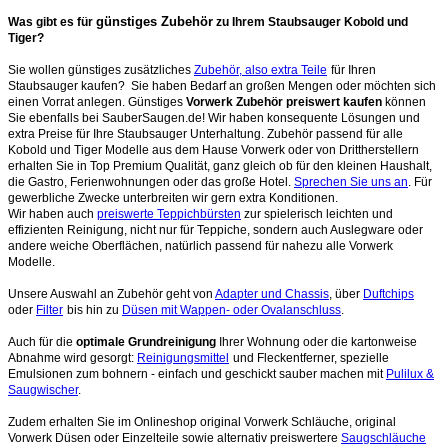
günstiges Zubehör
Was gibt es für
zu Ihrem Staubsauger Kobold und
Tiger?
Sie wollen günstiges zusätzliches
Zubehör, also extra Teile
für Ihren
Staubsauger kaufen? Sie haben Bedarf an großen Mengen oder möchten sich
einen Vorrat anlegen. Günstiges
Vorwerk Zubehör preiswert kaufen
können
Sie ebenfalls bei SauberSaugen.de! Wir haben konsequente Lösungen und
extra Preise für Ihre Staubsauger Unterhaltung. Zubehör passend für alle
Kobold und Tiger Modelle aus dem Hause Vorwerk oder von Drittherstellern
erhalten Sie in Top Premium Qualität, ganz gleich ob für den kleinen Haushalt,
die Gastro, Ferienwohnungen oder das große Hotel.
Sprechen Sie uns an
. Für
gewerbliche Zwecke unterbreiten wir gern extra Konditionen.
Wir haben auch
preiswerte Teppichbürsten
zur spielerisch leichten und
effizienten Reinigung, nicht nur für Teppiche, sondern auch Auslegware oder
andere weiche Oberflächen, natürlich passend für nahezu alle Vorwerk
Modelle.
Unsere Auswahl an Zubehör geht von
Adapter und Chassis
, über
Duftchips
oder
Filter
bis hin zu
Düsen mit Wappen- oder Ovalanschluss
.
Auch für die
optimale Grundreinigung
Ihrer Wohnung oder die kartonweise
Abnahme wird gesorgt:
Reinigungsmittel
und Fleckentferner, spezielle
Emulsionen zum bohnern - einfach und geschickt sauber machen mit
Pulilux &
Saugwischer
.
Zudem erhalten Sie im Onlineshop original Vorwerk Schläuche, original
Vorwerk Düsen oder Einzelteile sowie alternativ preiswertere
Saugschläuche