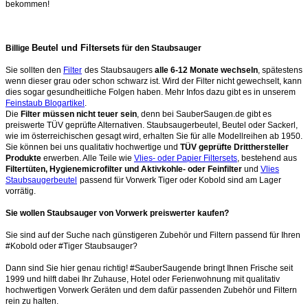
bekommen!
Beutel und Filtersets
Billige
für den Staubsauger
Sie sollten den
Filter
des Staubsaugers
alle 6-12 Monate wechseln
, spätestens
wenn dieser grau oder schon schwarz ist. Wird der Filter nicht gewechselt, kann
dies sogar gesundheitliche Folgen haben. Mehr Infos dazu gibt es in unserem
Feinstaub Blogartikel
.
Die
Filter müssen nicht teuer sein
, denn bei SauberSaugen.de gibt es
preiswerte TÜV geprüfte Alternativen. Staubsaugerbeutel, Beutel oder Sackerl,
wie im österreichischen gesagt wird, erhalten Sie für alle Modellreihen ab 1950.
Sie können bei uns qualitativ hochwertige und
TÜV geprüfte Dritthersteller
Produkte
erwerben. Alle Teile wie
Vlies- oder Papier Filtersets
, bestehend aus
Filtertüten, Hygienemicrofilter und Aktivkohle- oder Feinfilter
und
Vlies
Staubsaugerbeutel
passend für Vorwerk Tiger oder Kobold sind am Lager
vorrätig.
Sie wollen Staubsauger von Vorwerk preiswerter kaufen?
Sie sind auf der Suche nach günstigeren Zubehör und Filtern passend für Ihren
#Kobold oder #Tiger Staubsauger?
Dann sind Sie hier genau richtig! #SauberSaugende bringt Ihnen Frische seit
1999 und hilft dabei Ihr Zuhause, Hotel oder Ferienwohnung mit qualitativ
hochwertigen Vorwerk Geräten und dem dafür passenden Zubehör und Filtern
rein zu halten.