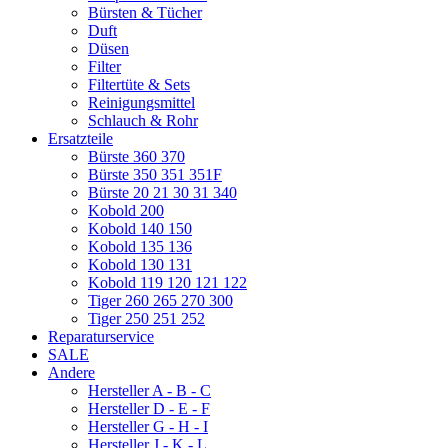
Bürsten & Tücher
Duft
Düsen
Filter
Filtertüte & Sets
Reinigungsmittel
Schlauch & Rohr
Ersatzteile
Bürste 360 370
Bürste 350 351 351F
Bürste 20 21 30 31 340
Kobold 200
Kobold 140 150
Kobold 135 136
Kobold 130 131
Kobold 119 120 121 122
Tiger 260 265 270 300
Tiger 250 251 252
Reparaturservice
SALE
Andere
Hersteller A - B - C
Hersteller D - E - F
Hersteller G - H - I
Hersteller J - K - L