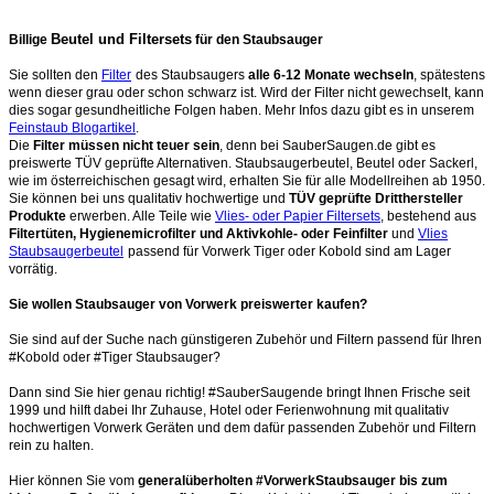
Beutel und Filtersets
Billige
für den Staubsauger
Sie sollten den
Filter
des Staubsaugers
alle 6-12 Monate wechseln
, spätestens
wenn dieser grau oder schon schwarz ist. Wird der Filter nicht gewechselt, kann
dies sogar gesundheitliche Folgen haben. Mehr Infos dazu gibt es in unserem
Feinstaub Blogartikel
.
Die
Filter müssen nicht teuer sein
, denn bei SauberSaugen.de gibt es
preiswerte TÜV geprüfte Alternativen. Staubsaugerbeutel, Beutel oder Sackerl,
wie im österreichischen gesagt wird, erhalten Sie für alle Modellreihen ab 1950.
Sie können bei uns qualitativ hochwertige und
TÜV geprüfte Dritthersteller
Produkte
erwerben. Alle Teile wie
Vlies- oder Papier Filtersets
, bestehend aus
Filtertüten, Hygienemicrofilter und Aktivkohle- oder Feinfilter
und
Vlies
Staubsaugerbeutel
passend für Vorwerk Tiger oder Kobold sind am Lager
vorrätig.
Sie wollen Staubsauger von Vorwerk preiswerter kaufen?
Sie sind auf der Suche nach günstigeren Zubehör und Filtern passend für Ihren
#Kobold oder #Tiger Staubsauger?
Dann sind Sie hier genau richtig! #SauberSaugende bringt Ihnen Frische seit
1999 und hilft dabei Ihr Zuhause, Hotel oder Ferienwohnung mit qualitativ
hochwertigen Vorwerk Geräten und dem dafür passenden Zubehör und Filtern
rein zu halten.
Hier können Sie vom
generalüberholten #VorwerkStaubsauger bis zum