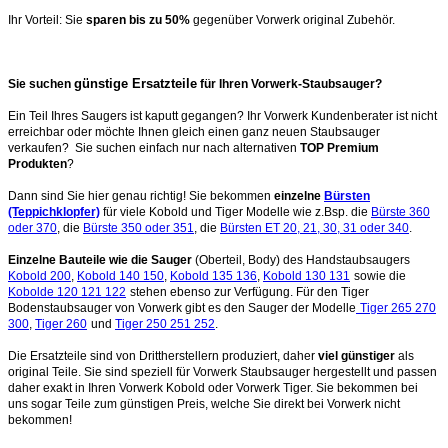
Ihr Vorteil: Sie
sparen bis zu 50%
gegenüber Vorwerk original Zubehör.
günstige Ersatzteile
Sie suchen
für Ihren Vorwerk-Staubsauger?
Ein Teil Ihres Saugers ist kaputt gegangen? Ihr Vorwerk Kundenberater ist nicht
erreichbar oder möchte Ihnen gleich einen ganz neuen Staubsauger
verkaufen? Sie suchen einfach nur nach alternativen
TOP Premium
Produkten
?
Dann sind Sie hier genau richtig! Sie bekommen
einzelne
Bürsten
(Teppichklopfer)
für viele Kobold und Tiger Modelle wie z.Bsp. die
Bürste 360
oder 370
, die
Bürste 350 oder 351
, die
Bürsten ET 20, 21, 30, 31 oder 340
.
Einzelne Bauteile wie die Sauger
(Oberteil, Body) des Handstaubsaugers
Kobold 200
,
Kobold 140 150
,
Kobold 135 136
,
Kobold 130 131
sowie die
Kobolde 120 121 122
stehen ebenso zur Verfügung. Für den Tiger
Bodenstaubsauger von Vorwerk gibt es den Sauger der Modelle
Tiger 265 270
300
,
Tiger 260
und
Tiger 250 251 252
.
Die Ersatzteile sind von Drittherstellern produziert, daher
viel günstiger
als
original Teile. Sie sind speziell für Vorwerk Staubsauger hergestellt und passen
daher exakt in Ihren Vorwerk Kobold oder Vorwerk Tiger. Sie bekommen bei
uns sogar Teile zum günstigen Preis, welche Sie direkt bei Vorwerk nicht
bekommen!