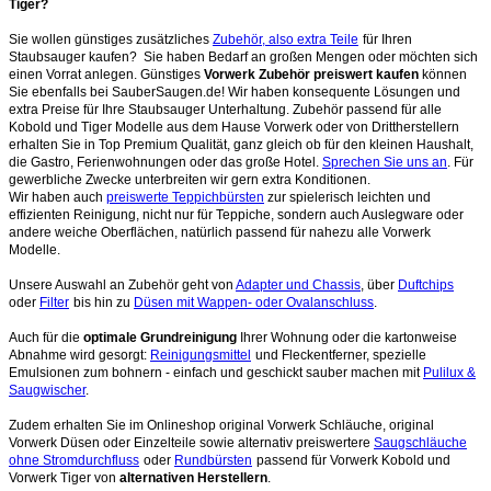
Tiger?
Sie wollen günstiges zusätzliches
Zubehör, also extra Teile
für Ihren
Staubsauger kaufen? Sie haben Bedarf an großen Mengen oder möchten sich
einen Vorrat anlegen. Günstiges
Vorwerk Zubehör preiswert kaufen
können
Sie ebenfalls bei SauberSaugen.de! Wir haben konsequente Lösungen und
extra Preise für Ihre Staubsauger Unterhaltung. Zubehör passend für alle
Kobold und Tiger Modelle aus dem Hause Vorwerk oder von Drittherstellern
erhalten Sie in Top Premium Qualität, ganz gleich ob für den kleinen Haushalt,
die Gastro, Ferienwohnungen oder das große Hotel.
Sprechen Sie uns an
. Für
gewerbliche Zwecke unterbreiten wir gern extra Konditionen.
Wir haben auch
preiswerte Teppichbürsten
zur spielerisch leichten und
effizienten Reinigung, nicht nur für Teppiche, sondern auch Auslegware oder
andere weiche Oberflächen, natürlich passend für nahezu alle Vorwerk
Modelle.
Unsere Auswahl an Zubehör geht von
Adapter und Chassis
, über
Duftchips
oder
Filter
bis hin zu
Düsen mit Wappen- oder Ovalanschluss
.
Auch für die
optimale Grundreinigung
Ihrer Wohnung oder die kartonweise
Abnahme wird gesorgt:
Reinigungsmittel
und Fleckentferner, spezielle
Emulsionen zum bohnern - einfach und geschickt sauber machen mit
Pulilux &
Saugwischer
.
Zudem erhalten Sie im Onlineshop original Vorwerk Schläuche, original
Vorwerk Düsen oder Einzelteile sowie alternativ preiswertere
Saugschläuche
ohne Stromdurchfluss
oder
Rundbürsten
passend für Vorwerk Kobold und
Vorwerk Tiger von
alternativen Herstellern
.