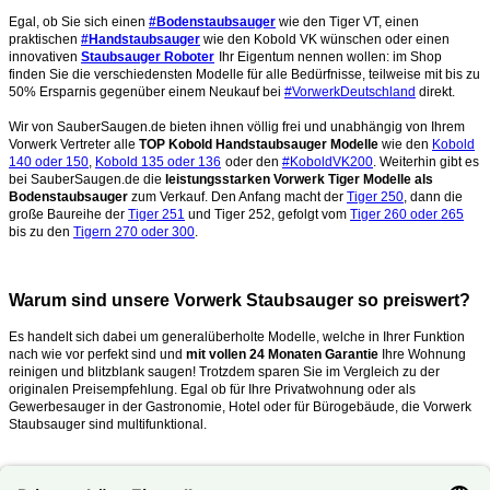
Egal, ob Sie sich einen
#Bodenstaubsauger
wie den Tiger VT, einen
praktischen
#Handstaubsauger
wie den Kobold VK wünschen oder einen
innovativen
Staubsauger Roboter
Ihr Eigentum nennen wollen: im Shop
finden Sie die verschiedensten Modelle für alle Bedürfnisse, teilweise mit bis zu
50% Ersparnis gegenüber einem Neukauf bei
#VorwerkDeutschland
direkt.
Wir von SauberSaugen.de bieten ihnen völlig frei und unabhängig von Ihrem
Vorwerk Vertreter alle
TOP Kobold Handstaubsauger Modelle
wie den
Kobold
140 oder 150
,
Kobold 135 oder 136
oder den
#KoboldVK200
. Weiterhin gibt es
bei SauberSaugen.de die
leistungsstarken Vorwerk Tiger Modelle als
Bodenstaubsauger
zum Verkauf. Den Anfang macht der
Tiger 250
, dann die
große Baureihe der
Tiger 251
und Tiger 252, gefolgt vom
Tiger 260 oder 265
bis zu den
Tigern 270 oder 300
.
Warum sind unsere Vorwerk Staubsauger so preiswert?
Es handelt sich dabei um generalüberholte Modelle, welche in Ihrer Funktion
nach wie vor perfekt sind und
mit vollen 24 Monaten Garantie
Ihre Wohnung
reinigen und blitzblank saugen!
Trotzdem sparen Sie im Vergleich zu der
originalen Preisempfehlung. Egal ob für Ihre Privatwohnung oder als
Gewerbesauger in der Gastronomie, Hotel oder für Bürogebäude, die Vorwerk
Staubsauger sind multifunktional.