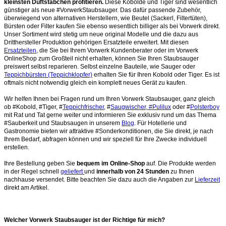
kleinsten Duftstäbchen profitieren.
Diese Kobolde und Tiger sind wesentlich
günstiger als neue #VorwerkStaubsauger. Das dafür passende Zubehör,
überwiegend von alternativen Herstellern, wie Beutel (Sackerl, Filtertüten),
Bürsten oder Filter kaufen Sie ebenso wesentlich billiger als bei Vorwerk direkt.
Unser Sortiment wird stetig um neue original Modelle und die dazu aus
Dritthersteller Produktion gehörigen Ersatzteile erweitert. Mit diesen
Ersatzteilen
, die Sie bei Ihrem Vorwerk Kundenberater oder im Vorwerk
OnlineShop zum Großteil nicht erhalten, können Sie Ihren Staubsauger
preiswert selbst reparieren. Selbst einzelne Bauteile, wie Sauger oder
Teppichbürsten (Teppichklopfer)
erhalten Sie für Ihren Kobold oder Tiger. Es ist
oftmals nicht notwendig gleich ein komplett neues Gerät zu kaufen.
Wir helfen Ihnen bei Fragen rund um Ihren Vorwerk Staubsauger, ganz gleich
ob #Kobold, #Tiger, #
Teppichfrischer
, #
Saugwischer, #Pulilux
oder #
Polsterboy
mit Rat und Tat gerne weiter und informieren Sie exklusiv rund um das Thema
#Sauberkeit und Staubsaugen in unserem
Blog
. Für Hotellerie und
Gastronomie bieten wir attraktive #Sonderkonditionen, die Sie direkt, je nach
Ihrem Bedarf, abfragen können und wir speziell für Ihre Zwecke individuell
erstellen.
Ihre Bestellung geben Sie
bequem im Online-Shop
auf. Die Produkte werden
in der Regel schnell
geliefert
und
innerhalb von 24 Stunden
zu Ihnen
nachhause versendet. Bitte beachten Sie dazu auch die Angaben zur
Lieferzeit
direkt am Artikel.
Welcher Vorwerk Staubsauger ist der Richtige für mich?