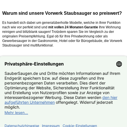
Warum sind unsere Vorwerk Staubsauger so preiswert?
Es handelt sich dabei um generalüberholte Modelle, welche in Ihrer Funktion
nach wie vor perfekt sind und
mit vollen 24 Monaten Garantie
Ihre Wohnung
reinigen und blitzblank saugen!
Trotzdem sparen Sie im Vergleich zu der
originalen Preisempfehlung. Egal ob für Ihre Privatwohnung oder als
Gewerbesauger in der Gastronomie, Hotel oder für Bürogebäude, die Vorwerk
Staubsauger sind multifunktional.
Was mache ich, wenn mein Kobold oder Tiger kaputt ist?
Nutzen Sie unseren
#Reparaturservice
. Fast alle Vorwerk Staubsauger
reparieren wir Ihnen zum #Festpreis.
© SauberSaugen.de – Ihr Spezialist für Zubehör und Ersatzteile
passend für Vorwerk Staubsauger
*gilt für Lieferungen innerhalb Deutschlands, Lieferzeiten ins
Ausland siehe
Lieferung & Versand
, gilt für Bestell- und
Zahlungseingang von Montag – Freitag, sofern Artikel lieferbar
Geräte