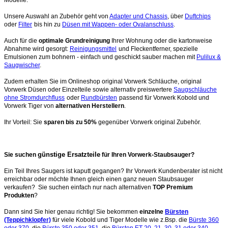
Unsere Auswahl an Zubehör geht von
Adapter und Chassis
, über
Duftchips
oder
Filter
bis hin zu
Düsen mit Wappen- oder Ovalanschluss
.
Auch für die
optimale Grundreinigung
Ihrer Wohnung oder die kartonweise
Abnahme wird gesorgt:
Reinigungsmittel
und Fleckentferner, spezielle
Emulsionen zum bohnern - einfach und geschickt sauber machen mit
Pulilux &
Saugwischer
.
Zudem erhalten Sie im Onlineshop original Vorwerk Schläuche, original
Vorwerk Düsen oder Einzelteile sowie alternativ preiswertere
Saugschläuche
ohne Stromdurchfluss
oder
Rundbürsten
passend für Vorwerk Kobold und
Vorwerk Tiger von
alternativen Herstellern
.
Ihr Vorteil: Sie
sparen bis zu 50%
gegenüber Vorwerk original Zubehör.
günstige Ersatzteile
Sie suchen
für Ihren Vorwerk-Staubsauger?
Ein Teil Ihres Saugers ist kaputt gegangen? Ihr Vorwerk Kundenberater ist nicht
erreichbar oder möchte Ihnen gleich einen ganz neuen Staubsauger
verkaufen? Sie suchen einfach nur nach alternativen
TOP Premium
Produkten
?
Dann sind Sie hier genau richtig! Sie bekommen
einzelne
Bürsten
(Teppichklopfer)
für viele Kobold und Tiger Modelle wie z.Bsp. die
Bürste 360
oder 370
, die
Bürste 350 oder 351
, die
Bürsten ET 20, 21, 30, 31 oder 340
.