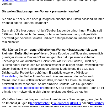
vorrätig.
Sie wollen Staubsauger von Vorwerk preiswerter kaufen?
Sie sind auf der Suche nach günstigeren Zubehör und Filtern passend für Ihren
#Kobold oder #Tiger Staubsauger?
Dann sind Sie hier genau richtig! #SauberSaugende bringt Ihnen Frische seit
1999 und hilft dabei Ihr Zuhause, Hotel oder Ferienwohnung mit qualitativ
hochwertigen Vorwerk Geräten und dem dafür passenden Zubehör und Filtern
rein zu halten.
Hier können Sie vom
generalüberholten #VorwerkStaubsauger bis zum
kleinsten Duftstäbchen profitieren.
Diese Kobolde und Tiger sind wesentlich
günstiger als neue #VorwerkStaubsauger. Das dafür passende Zubehör,
überwiegend von alternativen Herstellern, wie Beutel (Sackerl, Filtertüten),
Bürsten oder Filter kaufen Sie ebenso wesentlich billiger als bei Vorwerk direkt.
Unser Sortiment wird stetig um neue original Modelle und die dazu aus
Dritthersteller Produktion gehörigen Ersatzteile erweitert. Mit diesen
Ersatzteilen
, die Sie bei Ihrem Vorwerk Kundenberater oder im Vorwerk
OnlineShop zum Großteil nicht erhalten, können Sie Ihren Staubsauger
preiswert selbst reparieren. Selbst einzelne Bauteile, wie Sauger oder
Teppichbürsten (Teppichklopfer)
erhalten Sie für Ihren Kobold oder Tiger. Es ist
oftmals nicht notwendig gleich ein komplett neues Gerät zu kaufen.
Wir helfen Ihnen bei Fragen rund um Ihren Vorwerk Staubsauger, ganz gleich
ob #Kobold, #Tiger, #
Teppichfrischer
, #
Saugwischer, #Pulilux
oder #
Polsterboy
mit Rat und Tat gerne weiter und informieren Sie exklusiv rund um das Thema