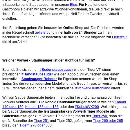
#Sauberkeit und Staubsaugen in unserem
Blog
. Für Hotellerie und
Gastronomie bieten wir attraktive #Sonderkonditionen, die Sie direkt, je nach
Ihrem Bedarf, abfragen können und wir speziell für Ihre Zwecke individuell
erstellen.
Ihre Bestellung geben Sie
bequem im Online-Shop
auf. Die Produkte werden
in der Regel schnell
geliefert
und
innerhalb von 24 Stunden
zu Ihnen
nachhause versendet. Bitte beachten Sie dazu auch die Angaben zur
Lieferzeit
direkt am Artikel.
Welcher Vorwerk Staubsauger ist der Richtige für mich?
Egal, ob Sie sich einen
#Bodenstaubsauger
wie den Tiger VT, einen
praktischen
#Handstaubsauger
wie den Kobold VK wünschen oder einen
innovativen
Staubsauger Roboter
Ihr Eigentum nennen wollen: im Shop
finden Sie die verschiedensten Modelle für alle Bedürfnisse, teilweise mit bis zu
50% Ersparnis gegenüber einem Neukauf bei
#VorwerkDeutschland
direkt.
Wir von SauberSaugen.de bieten ihnen völlig frei und unabhängig von Ihrem
Vorwerk Vertreter alle
TOP Kobold Handstaubsauger Modelle
wie den
Kobold
140 oder 150
,
Kobold 135 oder 136
oder den
#KoboldVK200
. Weiterhin gibt es
bei SauberSaugen.de die
leistungsstarken Vorwerk Tiger Modelle als
Bodenstaubsauger
zum Verkauf. Den Anfang macht der
Tiger 250
, dann die
große Baureihe der
Tiger 251
und Tiger 252, gefolgt vom
Tiger 260 oder 265
bis zu den
Tigern 270 oder 300
.