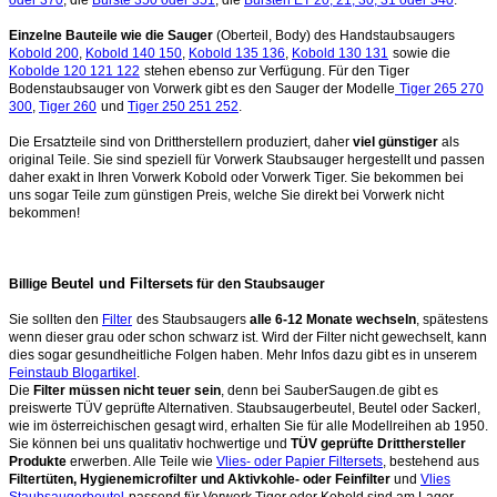
Einzelne Bauteile wie die Sauger
(Oberteil, Body) des Handstaubsaugers
Kobold 200
,
Kobold 140 150
,
Kobold 135 136
,
Kobold 130 131
sowie die
Kobolde 120 121 122
stehen ebenso zur Verfügung. Für den Tiger
Bodenstaubsauger von Vorwerk gibt es den Sauger der Modelle
Tiger 265 270
300
,
Tiger 260
und
Tiger 250 251 252
.
Die Ersatzteile sind von Drittherstellern produziert, daher
viel günstiger
als
original Teile. Sie sind speziell für Vorwerk Staubsauger hergestellt und passen
daher exakt in Ihren Vorwerk Kobold oder Vorwerk Tiger. Sie bekommen bei
uns sogar Teile zum günstigen Preis, welche Sie direkt bei Vorwerk nicht
bekommen!
Beutel und Filtersets
Billige
für den Staubsauger
Sie sollten den
Filter
des Staubsaugers
alle 6-12 Monate wechseln
, spätestens
wenn dieser grau oder schon schwarz ist. Wird der Filter nicht gewechselt, kann
dies sogar gesundheitliche Folgen haben. Mehr Infos dazu gibt es in unserem
Feinstaub Blogartikel
.
Die
Filter müssen nicht teuer sein
, denn bei SauberSaugen.de gibt es
preiswerte TÜV geprüfte Alternativen. Staubsaugerbeutel, Beutel oder Sackerl,
wie im österreichischen gesagt wird, erhalten Sie für alle Modellreihen ab 1950.
Sie können bei uns qualitativ hochwertige und
TÜV geprüfte Dritthersteller
Produkte
erwerben. Alle Teile wie
Vlies- oder Papier Filtersets
, bestehend aus
Filtertüten, Hygienemicrofilter und Aktivkohle- oder Feinfilter
und
Vlies
Staubsaugerbeutel
passend für Vorwerk Tiger oder Kobold sind am Lager