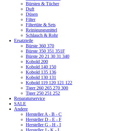
Bürsten & Tücher
Duft
Düsen
Filter
Filtertüte & Sets
Reinigungsmittel
Schlauch & Rohr
Ersatzteile
Bürste 360 370
Bürste 350 351 351F
Bürste 20 21 30 31 340
Kobold 200
Kobold 140 150
Kobold 135 136
Kobold 130 131
Kobold 119 120 121 122
Tiger 260 265 270 300
Tiger 250 251 252
Reparaturservice
SALE
Andere
Hersteller A - B - C
Hersteller D - E - F
Hersteller G - H - I
Hersteller J - K - L