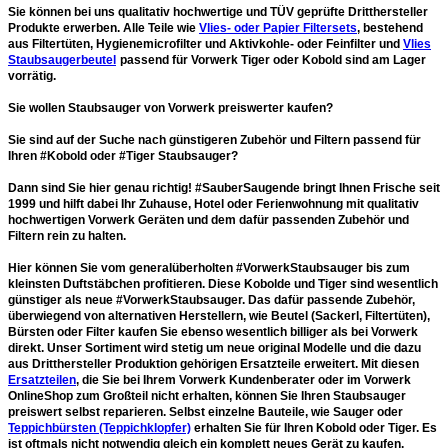
Sie können bei uns qualitativ hochwertige und
TÜV geprüfte Dritthersteller
Produkte
erwerben. Alle Teile wie
Vlies- oder Papier Filtersets
, bestehend
aus
Filtertüten, Hygienemicrofilter und Aktivkohle- oder Feinfilter
und
Vlies
Staubsaugerbeutel
passend für Vorwerk Tiger oder Kobold sind am Lager
vorrätig.
Sie wollen Staubsauger von Vorwerk preiswerter kaufen?
Sie sind auf der Suche nach günstigeren Zubehör und Filtern passend für
Ihren #Kobold oder #Tiger Staubsauger?
Dann sind Sie hier genau richtig! #SauberSaugende bringt Ihnen Frische seit
1999 und hilft dabei Ihr Zuhause, Hotel oder Ferienwohnung mit qualitativ
hochwertigen Vorwerk Geräten und dem dafür passenden Zubehör und
Filtern rein zu halten.
Hier können Sie vom
generalüberholten #VorwerkStaubsauger bis zum
kleinsten Duftstäbchen profitieren.
Diese Kobolde und Tiger sind wesentlich
günstiger als neue #VorwerkStaubsauger. Das dafür passende Zubehör,
überwiegend von alternativen Herstellern, wie Beutel (Sackerl, Filtertüten),
Bürsten oder Filter kaufen Sie ebenso wesentlich billiger als bei Vorwerk
direkt. Unser Sortiment wird stetig um neue original Modelle und die dazu
aus Dritthersteller Produktion gehörigen Ersatzteile erweitert. Mit diesen
Ersatzteilen
, die Sie bei Ihrem Vorwerk Kundenberater oder im Vorwerk
OnlineShop zum Großteil nicht erhalten, können Sie Ihren Staubsauger
preiswert selbst reparieren. Selbst einzelne Bauteile, wie Sauger oder
Teppichbürsten (Teppichklopfer)
erhalten Sie für Ihren Kobold oder Tiger. Es
ist oftmals nicht notwendig gleich ein komplett neues Gerät zu kaufen.