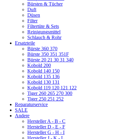
Bürsten & Tücher
Duft
Düsen
Filter
Filtertüte & Sets
Reinigungsmittel
Schlauch & Rohr
Ersatzteile
Bürste 360 370
Bürste 350 351 351F
Bürste 20 21 30 31 340
Kobold 200
Kobold 140 150
Kobold 135 136
Kobold 130 131
Kobold 119 120 121 122
Tiger 260 265 270 300
Tiger 250 251 252
Reparaturservice
SALE
Andere
Hersteller A - B - C
Hersteller D - E - F
Hersteller G - H - I
Hersteller J - K - L