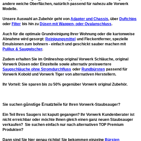
andere weiche Oberflächen, natürlich passend für nahezu alle Vorwerk
Modelle.
Unsere Auswahl an Zubehör geht von
Adapter und Chassis
, über
Duftchips
oder
Filter
bis hin zu
Düsen mit Wappen- oder Ovalanschluss
.
Auch für die
optimale Grundreinigung
Ihrer Wohnung oder die kartonweise
Abnahme wird gesorgt:
Reinigungsmittel
und Fleckentferner, spezielle
Emulsionen zum bohnern - einfach und geschickt sauber machen mit
Pulilux & Saugwischer
.
Zudem erhalten Sie im Onlineshop original Vorwerk Schläuche, original
Vorwerk Düsen oder Einzelteile sowie alternativ preiswertere
Saugschläuche ohne Stromdurchfluss
oder
Rundbürsten
passend für
Vorwerk Kobold und Vorwerk Tiger von
alternativen Herstellern
.
Ihr Vorteil: Sie
sparen bis zu 50%
gegenüber Vorwerk original Zubehör.
günstige Ersatzteile
Sie suchen
für Ihren Vorwerk-Staubsauger?
Ein Teil Ihres Saugers ist kaputt gegangen? Ihr Vorwerk Kundenberater ist
nicht erreichbar oder möchte Ihnen gleich einen ganz neuen Staubsauger
verkaufen? Sie suchen einfach nur nach alternativen
TOP Premium
Produkten
?
Dann sind Sie hier genau richtig! Sie bekommen
einzelne
Bürsten