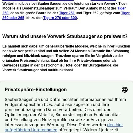
Weiterhin gibt es bei SauberSaugen.de die
leistungsstarken Vorwerk Tiger
Modelle als Bodenstaubsauger
zum Verkauf. Den Anfang macht der
Tiger
250
, dann die große Baureihe der
Tiger 251
und Tiger 252, gefolgt vom
Tiger
260 oder 265
bis zu den
Tigern 270 oder 300
.
Warum sind unsere Vorwerk Staubsauger so preiswert?
Es handelt sich dabei um generalüberholte Modelle, welche in Ihrer Funktion
nach wie vor perfekt sind und
mit vollen 24 Monaten Garantie
Ihre Wohnung
reinigen und blitzblank saugen!
Trotzdem sparen Sie im Vergleich zu der
originalen Preisempfehlung. Egal ob für Ihre Privatwohnung oder als
Gewerbesauger in der Gastronomie, Hotel oder für Bürogebäude, die
Vorwerk Staubsauger sind multifunktional.
Was mache ich, wenn mein Kobold oder Tiger kaputt ist?
Nutzen Sie unseren
#Reparaturservice
. Fast alle Vorwerk Staubsauger
reparieren wir Ihnen zum #Festpreis.
© SauberSaugen.de – Ihr Spezialist für Zubehör und
Ersatzteile passend für Vorwerk Staubsauger
*gilt für Lieferungen innerhalb Deutschlands, Lieferzeiten ins