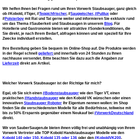
Wir helfen Ihnen bei Fragen rund um Ihren Vorwerk Staubsauger, ganz gleich
ob #Kobold, #Tiger, #
Teppichfrischer
, #
Saugwischer, #Pulilux
oder
#
Polsterboy
mit Rat und Tat gerne weiter und informieren Sie exklusiv rund
um das Thema #Sauberkeit und Staubsaugen in unserem
Blog
. Für
Hotellerie und Gastronomie bieten wir attraktive #Sonderkonditionen, die
Sie direkt, je nach Ihrem Bedarf, abfragen können und wir speziell für Ihre
Zwecke individuell erstellen.
Ihre Bestellung geben Sie
bequem im Online-Shop
auf. Die Produkte werden
in der Regel schnell
geliefert
und
innerhalb von 24 Stunden
zu Ihnen
nachhause versendet. Bitte beachten Sie dazu auch die Angaben zur
Lieferzeit
direkt am Artikel.
Welcher Vorwerk Staubsauger ist der Richtige für mich?
Egal, ob Sie sich einen
#Bodenstaubsauger
wie den Tiger VT, einen
praktischen
#Handstaubsauger
wie den Kobold VK wünschen oder einen
innovativen
Staubsauger Roboter
Ihr Eigentum nennen wollen: im Shop
finden Sie die verschiedensten Modelle für alle Bedürfnisse, teilweise mit
bis zu 50% Ersparnis gegenüber einem Neukauf bei
#VorwerkDeutschland
direkt.
Wir von SauberSaugen.de bieten ihnen völlig frei und unabhängig von Ihrem
Vorwerk Vertreter alle
TOP Kobold Handstaubsauger Modelle
wie den
Kobold 140 oder 150
,
Kobold 135 oder 136
oder den
#KoboldVK200
.