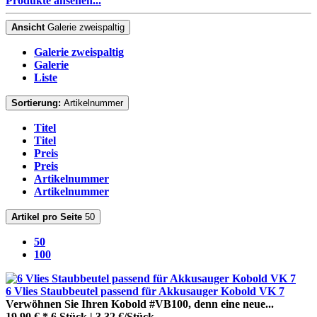
Produkte ansehen...
Ansicht
Galerie zweispaltig
Galerie zweispaltig
Galerie
Liste
Sortierung:
Artikelnummer
Titel
Titel
Preis
Preis
Artikelnummer
Artikelnummer
Artikel pro Seite
50
50
100
6 Vlies Staubbeutel passend für Akkusauger Kobold VK 7
Verwöhnen Sie Ihren Kobold #VB100, denn eine neue...
19,90 € *
6 Stück | 3,32 €/Stück