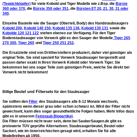
(Teppichklopfer)
für viele Kobold und Tiger Modelle wie z.Bsp. die
Bürste
360 oder 370
, die
Bürste 350 oder 351
, die
Bürsten ET 20, 21, 30, 31 oder
340
.
Einzelne Bauteile wie die Sauger
(Oberteil, Body) des Handstaubsaugers
Kobold 200
,
Kobold 140 150
,
Kobold 135 136
,
Kobold 130 131
sowie die
Kobolde 120 121 122
stehen ebenso zur Verfügung. Für den Tiger
Bodenstaubsauger von Vorwerk gibt es den Sauger der Modelle
Tiger 265
270 300
,
Tiger 260
und
Tiger 250 251 252
.
Die Ersatzteile sind von Drittherstellern produziert, daher
viel günstiger
als
original Teile. Sie sind speziell für Vorwerk Staubsauger hergestellt und
passen daher exakt in Ihren Vorwerk Kobold oder Vorwerk Tiger. Sie
bekommen bei uns sogar Teile zum günstigen Preis, welche Sie direkt bei
Vorwerk nicht bekommen!
Beutel und Filtersets
Billige
für den Staubsauger
Sie sollten den
Filter
des Staubsaugers
alle 6-12 Monate wechseln
,
spätestens wenn dieser grau oder schon schwarz ist. Wird der Filter nicht
gewechselt, kann dies sogar gesundheitliche Folgen haben. Mehr Infos dazu
gibt es in unserem
Feinstaub Blogartikel
.
Die
Filter müssen nicht teuer sein
, denn bei SauberSaugen.de gibt es
preiswerte TÜV geprüfte Alternativen. Staubsaugerbeutel, Beutel oder
Sackerl, wie im österreichischen gesagt wird, erhalten Sie für alle
Modellreihen ab 1950.