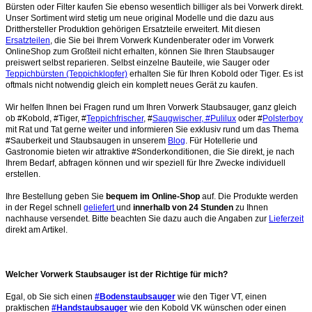
Bürsten oder Filter kaufen Sie ebenso wesentlich billiger als bei Vorwerk direkt.
Unser Sortiment wird stetig um neue original Modelle und die dazu aus
Dritthersteller Produktion gehörigen Ersatzteile erweitert. Mit diesen
Ersatzteilen
, die Sie bei Ihrem Vorwerk Kundenberater oder im Vorwerk
OnlineShop zum Großteil nicht erhalten, können Sie Ihren Staubsauger
preiswert selbst reparieren. Selbst einzelne Bauteile, wie Sauger oder
Teppichbürsten (Teppichklopfer)
erhalten Sie für Ihren Kobold oder Tiger. Es ist
oftmals nicht notwendig gleich ein komplett neues Gerät zu kaufen.
Wir helfen Ihnen bei Fragen rund um Ihren Vorwerk Staubsauger, ganz gleich
ob #Kobold, #Tiger, #
Teppichfrischer
, #
Saugwischer, #Pulilux
oder #
Polsterboy
mit Rat und Tat gerne weiter und informieren Sie exklusiv rund um das Thema
#Sauberkeit und Staubsaugen in unserem
Blog
. Für Hotellerie und
Gastronomie bieten wir attraktive #Sonderkonditionen, die Sie direkt, je nach
Ihrem Bedarf, abfragen können und wir speziell für Ihre Zwecke individuell
erstellen.
Ihre Bestellung geben Sie
bequem im Online-Shop
auf. Die Produkte werden
in der Regel schnell
geliefert
und
innerhalb von 24 Stunden
zu Ihnen
nachhause versendet. Bitte beachten Sie dazu auch die Angaben zur
Lieferzeit
direkt am Artikel.
Welcher Vorwerk Staubsauger ist der Richtige für mich?
Egal, ob Sie sich einen
#Bodenstaubsauger
wie den Tiger VT, einen
praktischen
#Handstaubsauger
wie den Kobold VK wünschen oder einen