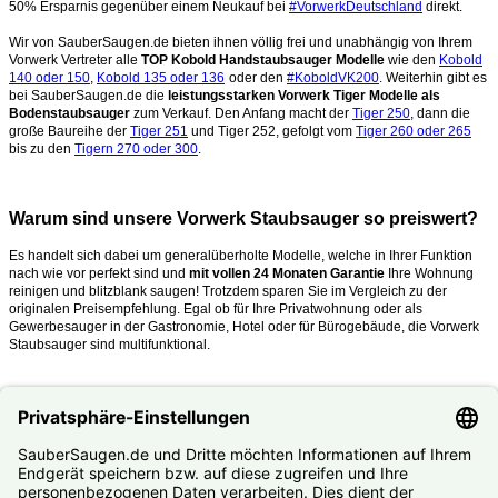
50% Ersparnis gegenüber einem Neukauf bei
#VorwerkDeutschland
direkt.
Wir von SauberSaugen.de bieten ihnen völlig frei und unabhängig von Ihrem
Vorwerk Vertreter alle
TOP Kobold Handstaubsauger Modelle
wie den
Kobold
140 oder 150
,
Kobold 135 oder 136
oder den
#KoboldVK200
. Weiterhin gibt es
bei SauberSaugen.de die
leistungsstarken Vorwerk Tiger Modelle als
Bodenstaubsauger
zum Verkauf. Den Anfang macht der
Tiger 250
, dann die
große Baureihe der
Tiger 251
und Tiger 252, gefolgt vom
Tiger 260 oder 265
bis zu den
Tigern 270 oder 300
.
Warum sind unsere Vorwerk Staubsauger so preiswert?
Es handelt sich dabei um generalüberholte Modelle, welche in Ihrer Funktion
nach wie vor perfekt sind und
mit vollen 24 Monaten Garantie
Ihre Wohnung
reinigen und blitzblank saugen!
Trotzdem sparen Sie im Vergleich zu der
originalen Preisempfehlung. Egal ob für Ihre Privatwohnung oder als
Gewerbesauger in der Gastronomie, Hotel oder für Bürogebäude, die Vorwerk
Staubsauger sind multifunktional.
Was mache ich, wenn mein Kobold oder Tiger kaputt ist?
Nutzen Sie unseren
#Reparaturservice
. Fast alle Vorwerk Staubsauger
reparieren wir Ihnen zum #Festpreis.