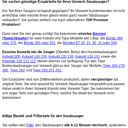
günstige Ersatzteile
Sie suchen
für Ihren Vorwerk-Staubsauger?
Ein Teil Ihres Saugers ist kaputt gegangen? Ihr Vorwerk Kundenberater ist nicht
erreichbar oder möchte Ihnen gleich einen ganz neuen Staubsauger
verkaufen? Sie suchen einfach nur nach alternativen
TOP Premium
Produkten
?
Dann sind Sie hier genau richtig! Sie bekommen
einzelne
Bürsten
(Teppichklopfer)
für viele Kobold und Tiger Modelle wie z.Bsp. die
Bürste 360
oder 370
, die
Bürste 350 oder 351
, die
Bürsten ET 20, 21, 30, 31 oder 340
.
Einzelne Bauteile wie die Sauger
(Oberteil, Body) des Handstaubsaugers
Kobold 200
,
Kobold 140 150
,
Kobold 135 136
,
Kobold 130 131
sowie die
Kobolde 120 121 122
stehen ebenso zur Verfügung. Für den Tiger
Bodenstaubsauger von Vorwerk gibt es den Sauger der Modelle
Tiger 265 270
300
,
Tiger 260
und
Tiger 250 251 252
.
Die Ersatzteile sind von Drittherstellern produziert, daher
viel günstiger
als
original Teile. Sie sind speziell für Vorwerk Staubsauger hergestellt und passen
daher exakt in Ihren Vorwerk Kobold oder Vorwerk Tiger. Sie bekommen bei
uns sogar Teile zum günstigen Preis, welche Sie direkt bei Vorwerk nicht
bekommen!
Beutel und Filtersets
Billige
für den Staubsauger
Sie sollten den
Filter
des Staubsaugers
alle 6-12 Monate wechseln
, spätestens