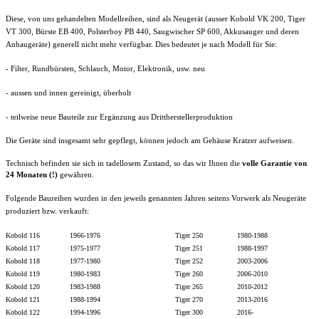
Diese, von uns gehandelten Modellreihen, sind als Neugerät (ausser Kobold VK 200, Tiger
VT 300, Bürste EB 400, Polsterboy PB 440, Saugwischer SP 600, Akkusauger und deren
Anbaugeräte) generell nicht mehr verfügbar. Dies bedeutet je nach Modell für Sie:
- Filter,
Rundbürsten
, Schlauch, Motor, Elektronik, usw.
neu
- aussen und innen gereinigt, überholt
- teilweise neue Bauteile zur Ergänzung aus Drittherstellerproduktion
Die Geräte sind insgesamt sehr gepflegt, können jedoch am Gehäuse Kratzer aufweisen.
Technisch befinden sie sich in tadellosem Zustand, so das wir Ihnen die
volle
Garantie von
24 Monaten (!)
gewähren.
Folgende Baureihen wurden in den jeweils genannten Jahren seitens Vorwerk als Neugeräte
produziert bzw. verkauft:
Kobold 116 1966-1976 Tiger 250 1980-1988
Kobold 117 1975-1977 Tiger 251 1988-1997
Kobold 118 1977-1980 Tiger 252 2003-2006
Kobold 119 1980-1983 Tiger 260 2006-2010
Kobold 120 1983-1988 Tiger 265 2010-2012
Kobold 121 1988-1994 Tiger 270 2013-2016
Kobold 122 1994-1996 Tiger 300 2016-