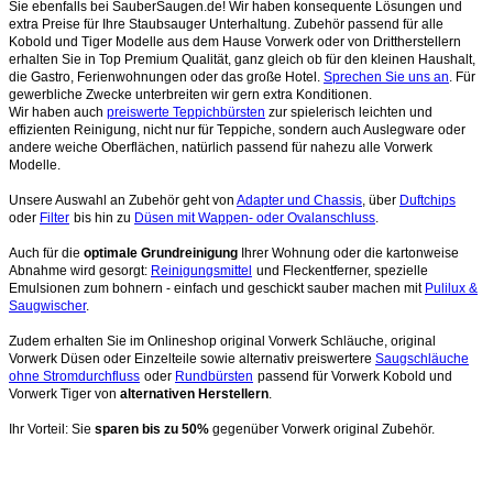
Sie ebenfalls bei SauberSaugen.de! Wir haben konsequente Lösungen und
extra Preise für Ihre Staubsauger Unterhaltung. Zubehör passend für alle
Kobold und Tiger Modelle aus dem Hause Vorwerk oder von Drittherstellern
erhalten Sie in Top Premium Qualität, ganz gleich ob für den kleinen Haushalt,
die Gastro, Ferienwohnungen oder das große Hotel.
Sprechen Sie uns an
. Für
gewerbliche Zwecke unterbreiten wir gern extra Konditionen.
Wir haben auch
preiswerte Teppichbürsten
zur spielerisch leichten und
effizienten Reinigung, nicht nur für Teppiche, sondern auch Auslegware oder
andere weiche Oberflächen, natürlich passend für nahezu alle Vorwerk
Modelle.
Unsere Auswahl an Zubehör geht von
Adapter und Chassis
, über
Duftchips
oder
Filter
bis hin zu
Düsen mit Wappen- oder Ovalanschluss
.
Auch für die
optimale Grundreinigung
Ihrer Wohnung oder die kartonweise
Abnahme wird gesorgt:
Reinigungsmittel
und Fleckentferner, spezielle
Emulsionen zum bohnern - einfach und geschickt sauber machen mit
Pulilux &
Saugwischer
.
Zudem erhalten Sie im Onlineshop original Vorwerk Schläuche, original
Vorwerk Düsen oder Einzelteile sowie alternativ preiswertere
Saugschläuche
ohne Stromdurchfluss
oder
Rundbürsten
passend für Vorwerk Kobold und
Vorwerk Tiger von
alternativen Herstellern
.
Ihr Vorteil: Sie
sparen bis zu 50%
gegenüber Vorwerk original Zubehör.