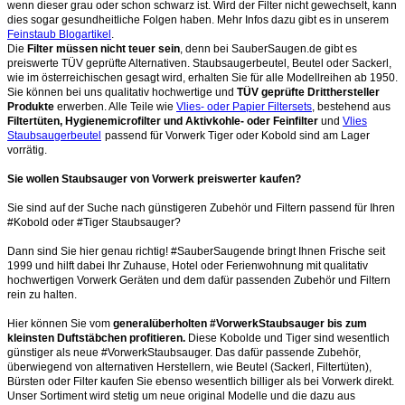
wenn dieser grau oder schon schwarz ist. Wird der Filter nicht gewechselt, kann
dies sogar gesundheitliche Folgen haben. Mehr Infos dazu gibt es in unserem
Feinstaub Blogartikel
.
Die
Filter müssen nicht teuer sein
, denn bei SauberSaugen.de gibt es
preiswerte TÜV geprüfte Alternativen. Staubsaugerbeutel, Beutel oder Sackerl,
wie im österreichischen gesagt wird, erhalten Sie für alle Modellreihen ab 1950.
Sie können bei uns qualitativ hochwertige und
TÜV geprüfte Dritthersteller
Produkte
erwerben. Alle Teile wie
Vlies- oder Papier Filtersets
, bestehend aus
Filtertüten, Hygienemicrofilter und Aktivkohle- oder Feinfilter
und
Vlies
Staubsaugerbeutel
passend für Vorwerk Tiger oder Kobold sind am Lager
vorrätig.
Sie wollen Staubsauger von Vorwerk preiswerter kaufen?
Sie sind auf der Suche nach günstigeren Zubehör und Filtern passend für Ihren
#Kobold oder #Tiger Staubsauger?
Dann sind Sie hier genau richtig! #SauberSaugende bringt Ihnen Frische seit
1999 und hilft dabei Ihr Zuhause, Hotel oder Ferienwohnung mit qualitativ
hochwertigen Vorwerk Geräten und dem dafür passenden Zubehör und Filtern
rein zu halten.
Hier können Sie vom
generalüberholten #VorwerkStaubsauger bis zum
kleinsten Duftstäbchen profitieren.
Diese Kobolde und Tiger sind wesentlich
günstiger als neue #VorwerkStaubsauger. Das dafür passende Zubehör,
überwiegend von alternativen Herstellern, wie Beutel (Sackerl, Filtertüten),
Bürsten oder Filter kaufen Sie ebenso wesentlich billiger als bei Vorwerk direkt.
Unser Sortiment wird stetig um neue original Modelle und die dazu aus