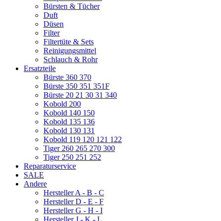
Bürsten & Tücher
Duft
Düsen
Filter
Filtertüte & Sets
Reinigungsmittel
Schlauch & Rohr
Ersatzteile
Bürste 360 370
Bürste 350 351 351F
Bürste 20 21 30 31 340
Kobold 200
Kobold 140 150
Kobold 135 136
Kobold 130 131
Kobold 119 120 121 122
Tiger 260 265 270 300
Tiger 250 251 252
Reparaturservice
SALE
Andere
Hersteller A - B - C
Hersteller D - E - F
Hersteller G - H - I
Hersteller J - K - L