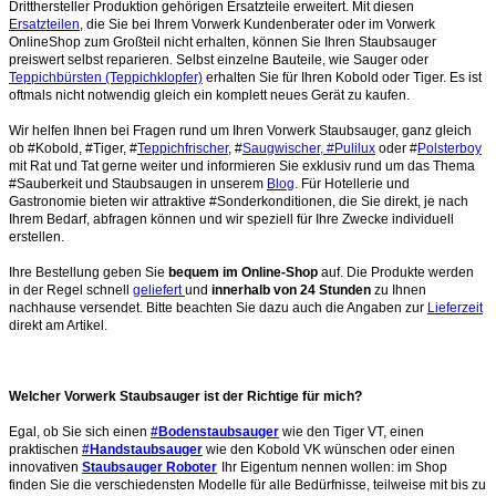
Dritthersteller Produktion gehörigen Ersatzteile erweitert. Mit diesen
Ersatzteilen
, die Sie bei Ihrem Vorwerk Kundenberater oder im Vorwerk
OnlineShop zum Großteil nicht erhalten, können Sie Ihren Staubsauger
preiswert selbst reparieren. Selbst einzelne Bauteile, wie Sauger oder
Teppichbürsten (Teppichklopfer)
erhalten Sie für Ihren Kobold oder Tiger. Es ist
oftmals nicht notwendig gleich ein komplett neues Gerät zu kaufen.
Wir helfen Ihnen bei Fragen rund um Ihren Vorwerk Staubsauger, ganz gleich
ob #Kobold, #Tiger, #
Teppichfrischer
, #
Saugwischer, #Pulilux
oder #
Polsterboy
mit Rat und Tat gerne weiter und informieren Sie exklusiv rund um das Thema
#Sauberkeit und Staubsaugen in unserem
Blog
. Für Hotellerie und
Gastronomie bieten wir attraktive #Sonderkonditionen, die Sie direkt, je nach
Ihrem Bedarf, abfragen können und wir speziell für Ihre Zwecke individuell
erstellen.
Ihre Bestellung geben Sie
bequem im Online-Shop
auf. Die Produkte werden
in der Regel schnell
geliefert
und
innerhalb von 24 Stunden
zu Ihnen
nachhause versendet. Bitte beachten Sie dazu auch die Angaben zur
Lieferzeit
direkt am Artikel.
Welcher Vorwerk Staubsauger ist der Richtige für mich?
Egal, ob Sie sich einen
#Bodenstaubsauger
wie den Tiger VT, einen
praktischen
#Handstaubsauger
wie den Kobold VK wünschen oder einen
innovativen
Staubsauger Roboter
Ihr Eigentum nennen wollen: im Shop
finden Sie die verschiedensten Modelle für alle Bedürfnisse, teilweise mit bis zu