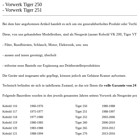
- Vorwerk Tiger 250
- Vorwerk Tiger 251
Bei dem hier angebotenen Artikel handelt es sich um ein generalüberholtes Produkt oder Vorfü
Diese, von uns gehandelten Modellreihen, sind als Neugerät (ausser Kobold VK 200, Tiger VT
- Filter,
Rundbürsten
, Schlauch, Motor, Elektronik, usw.
neu
- aussen und innen gereinigt, überholt
- teilweise neue Bauteile zur Ergänzung aus Drittherstellerproduktion
Die Geräte sind insgesamt sehr gepflegt, können jedoch am Gehäuse Kratzer aufweisen.
Technisch befinden sie sich in tadellosem Zustand, so das wir Ihnen die
volle
Garantie von 24
Folgende Baureihen wurden in den jeweils genannten Jahren seitens Vorwerk als Neugeräte pro
Kobold 116 1966-1976 Tiger 250 1980-1988
Kobold 117 1975-1977 Tiger 251 1988-1997
Kobold 118 1977-1980 Tiger 252 2003-2006
Kobold 119 1980-1983 Tiger 260 2006-2010
Kobold 120 1983-1988 Tiger 265 2010-2012
Kobold 121 1988-1994 Tiger 270 2013-2016