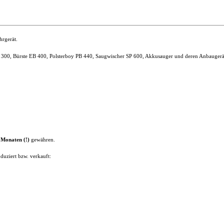
hrgerät.
 300, Bürste EB 400, Polsterboy PB 440, Saugwischer SP 600, Akkusauger und deren Anbaugeräte)
 Monaten (!)
gewähren.
duziert bzw. verkauft: