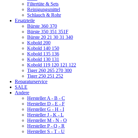
Filtertüte & Sets
Reinigungsmittel
Schlauch & Rohr
Ersatzteile
Bürste 360 370
Bürste 350 351 351F
Bürste 20 21 30 31 340
Kobold 200
Kobold 140 150
Kobold 135 136
Kobold 130 131
Kobold 119 120 121 122
Tiger 260 265 270 300
Tiger 250 251 252
Reparaturservice
SALE
Andere
Hersteller A - B - C
Hersteller D - E - F
Hersteller G - H - I
Hersteller J - K - L
Hersteller M - N - O
Hersteller P - Q - R
Hersteller S - T - U