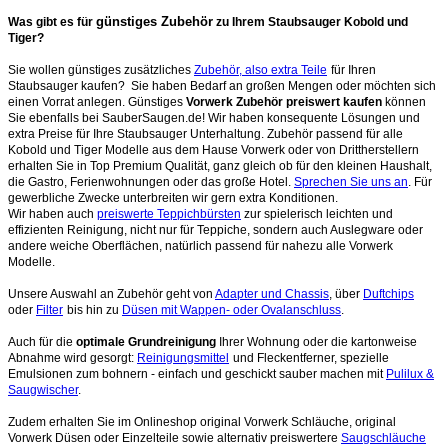
günstiges Zubehör
Was gibt es für
zu Ihrem Staubsauger Kobold und
Tiger?
Sie wollen günstiges zusätzliches
Zubehör, also extra Teile
für Ihren
Staubsauger kaufen? Sie haben Bedarf an großen Mengen oder möchten sich
einen Vorrat anlegen. Günstiges
Vorwerk Zubehör preiswert kaufen
können
Sie ebenfalls bei SauberSaugen.de! Wir haben konsequente Lösungen und
extra Preise für Ihre Staubsauger Unterhaltung. Zubehör passend für alle
Kobold und Tiger Modelle aus dem Hause Vorwerk oder von Drittherstellern
erhalten Sie in Top Premium Qualität, ganz gleich ob für den kleinen Haushalt,
die Gastro, Ferienwohnungen oder das große Hotel.
Sprechen Sie uns an
. Für
gewerbliche Zwecke unterbreiten wir gern extra Konditionen.
Wir haben auch
preiswerte Teppichbürsten
zur spielerisch leichten und
effizienten Reinigung, nicht nur für Teppiche, sondern auch Auslegware oder
andere weiche Oberflächen, natürlich passend für nahezu alle Vorwerk
Modelle.
Unsere Auswahl an Zubehör geht von
Adapter und Chassis
, über
Duftchips
oder
Filter
bis hin zu
Düsen mit Wappen- oder Ovalanschluss
.
Auch für die
optimale Grundreinigung
Ihrer Wohnung oder die kartonweise
Abnahme wird gesorgt:
Reinigungsmittel
und Fleckentferner, spezielle
Emulsionen zum bohnern - einfach und geschickt sauber machen mit
Pulilux &
Saugwischer
.
Zudem erhalten Sie im Onlineshop original Vorwerk Schläuche, original
Vorwerk Düsen oder Einzelteile sowie alternativ preiswertere
Saugschläuche