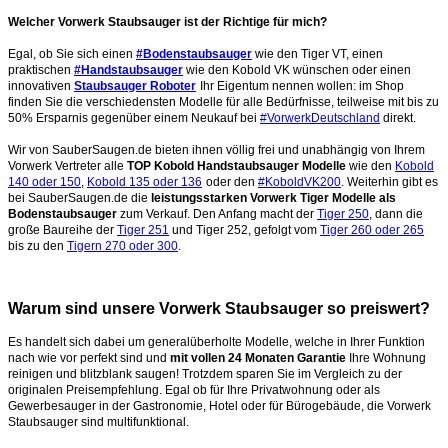
Welcher Vorwerk Staubsauger ist der Richtige für mich?
Egal, ob Sie sich einen
#Bodenstaubsauger
wie den Tiger VT, einen
praktischen
#Handstaubsauger
wie den Kobold VK wünschen oder einen
innovativen
Staubsauger Roboter
Ihr Eigentum nennen wollen: im Shop
finden Sie die verschiedensten Modelle für alle Bedürfnisse, teilweise mit bis zu
50% Ersparnis gegenüber einem Neukauf bei
#VorwerkDeutschland
direkt.
Wir von SauberSaugen.de bieten ihnen völlig frei und unabhängig von Ihrem
Vorwerk Vertreter alle
TOP Kobold Handstaubsauger Modelle
wie den
Kobold
140 oder 150
,
Kobold 135 oder 136
oder den
#KoboldVK200
. Weiterhin gibt es
bei SauberSaugen.de die
leistungsstarken Vorwerk Tiger Modelle als
Bodenstaubsauger
zum Verkauf. Den Anfang macht der
Tiger 250
, dann die
große Baureihe der
Tiger 251
und Tiger 252, gefolgt vom
Tiger 260 oder 265
bis zu den
Tigern 270 oder 300
.
Warum sind unsere Vorwerk Staubsauger so preiswert?
Es handelt sich dabei um generalüberholte Modelle, welche in Ihrer Funktion
nach wie vor perfekt sind und
mit vollen 24 Monaten Garantie
Ihre Wohnung
reinigen und blitzblank saugen!
Trotzdem sparen Sie im Vergleich zu der
originalen Preisempfehlung. Egal ob für Ihre Privatwohnung oder als
Gewerbesauger in der Gastronomie, Hotel oder für Bürogebäude, die Vorwerk
Staubsauger sind multifunktional.