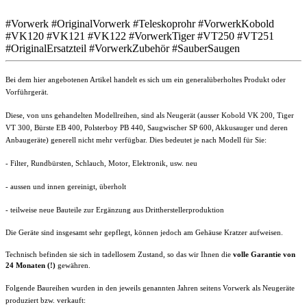
#Vorwerk #OriginalVorwerk #Teleskoprohr #VorwerkKobold
#VK120 #VK121 #VK122 #VorwerkTiger #VT250 #VT251
#OriginalErsatzteil #VorwerkZubehör #SauberSaugen
Bei dem hier angebotenen Artikel handelt es sich um ein generalüberholtes Produkt oder
Vorführgerät.
Diese, von uns gehandelten Modellreihen, sind als Neugerät (ausser Kobold VK 200, Tiger
VT 300, Bürste EB 400, Polsterboy PB 440, Saugwischer SP 600, Akkusauger und deren
Anbaugeräte) generell nicht mehr verfügbar. Dies bedeutet je nach Modell für Sie:
- Filter,
Rundbürsten
, Schlauch, Motor, Elektronik, usw.
neu
- aussen und innen gereinigt, überholt
- teilweise neue Bauteile zur Ergänzung aus Drittherstellerproduktion
Die Geräte sind insgesamt sehr gepflegt, können jedoch am Gehäuse Kratzer aufweisen.
Technisch befinden sie sich in tadellosem Zustand, so das wir Ihnen die
volle
Garantie von
24 Monaten (!)
gewähren.
Folgende Baureihen wurden in den jeweils genannten Jahren seitens Vorwerk als Neugeräte
produziert bzw. verkauft: