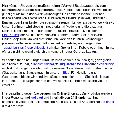
Hier können Sie vom
generalüberholten #VorwerkStaubsauger bis zum
kleinsten Duftstäbchen profitieren.
Diese Kobolde und Tiger sind wesentlich
günstiger als neue #VorwerkStaubsauger. Das dafür passende Zubehör,
überwiegend von alternativen Herstellern, wie Beutel (Sackerl, Filtertüten),
Bürsten oder Filter kaufen Sie ebenso wesentlich billiger als bei Vorwerk direkt.
Unser Sortiment wird stetig um neue original Modelle und die dazu aus
Dritthersteller Produktion gehörigen Ersatzteile erweitert. Mit diesen
Ersatzteilen
, die Sie bei Ihrem Vorwerk Kundenberater oder im Vorwerk
OnlineShop zum Großteil nicht erhalten, können Sie Ihren Staubsauger
preiswert selbst reparieren. Selbst einzelne Bauteile, wie Sauger oder
Teppichbürsten (Teppichklopfer)
erhalten Sie für Ihren Kobold oder Tiger. Es ist
oftmals nicht notwendig gleich ein komplett neues Gerät zu kaufen.
Wir helfen Ihnen bei Fragen rund um Ihren Vorwerk Staubsauger, ganz gleich
ob #Kobold, #Tiger, #
Teppichfrischer
, #
Saugwischer, #Pulilux
oder #
Polsterboy
mit Rat und Tat gerne weiter und informieren Sie exklusiv rund um das Thema
#Sauberkeit und Staubsaugen in unserem
Blog
. Für Hotellerie und
Gastronomie bieten wir attraktive #Sonderkonditionen, die Sie direkt, je nach
Ihrem Bedarf, abfragen können und wir speziell für Ihre Zwecke individuell
erstellen.
Ihre Bestellung geben Sie
bequem im Online-Shop
auf. Die Produkte werden
in der Regel schnell
geliefert
und
innerhalb von 24 Stunden
zu Ihnen
nachhause versendet. Bitte beachten Sie dazu auch die Angaben zur
Lieferzeit
direkt am Artikel.