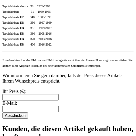
Teppichbürste electric 30 1975-1980
Teppichbürste 31 1980-1985
Teppichbürste ET 340 1985-1996
Teppichbürste EB 350 1997-1999
Teppichbürste EB 351 1999-2007
Teppichbürste EB 360 2008-2016
Teppichbürste EB 370 2013-2016
Teppichbürste EB 400 2016
-2022
Bitte beachten Sie, das Elektro- und Elektronikgeräte nicht über den Hausmüll entsorgt werden dürfen. Sie
können diese Altgeräte kostenlos bei einer kommunalen Sammelstelle entsorgen.
Wir informieren Sie gern darüber, falls der Preis dieses Artikels
Ihrem Wunschpreis entspricht.
Ihr Preis (€):
E-Mail:
Abschicken
Kunden, die diesen Artikel gekauft haben,