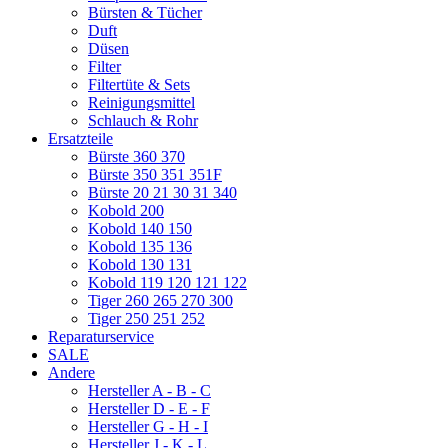
Bürsten & Tücher
Duft
Düsen
Filter
Filtertüte & Sets
Reinigungsmittel
Schlauch & Rohr
Ersatzteile
Bürste 360 370
Bürste 350 351 351F
Bürste 20 21 30 31 340
Kobold 200
Kobold 140 150
Kobold 135 136
Kobold 130 131
Kobold 119 120 121 122
Tiger 260 265 270 300
Tiger 250 251 252
Reparaturservice
SALE
Andere
Hersteller A - B - C
Hersteller D - E - F
Hersteller G - H - I
Hersteller J - K - L