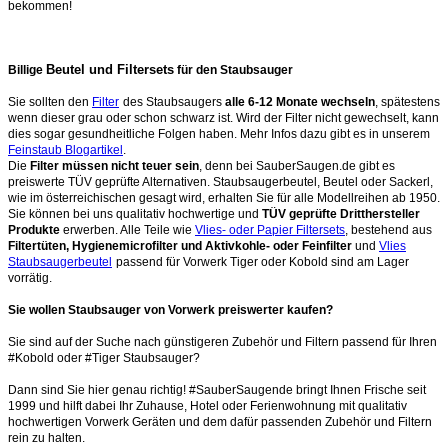
bekommen!
Beutel und Filtersets
Billige
für den Staubsauger
Sie sollten den
Filter
des Staubsaugers
alle 6-12 Monate wechseln
, spätestens
wenn dieser grau oder schon schwarz ist. Wird der Filter nicht gewechselt, kann
dies sogar gesundheitliche Folgen haben. Mehr Infos dazu gibt es in unserem
Feinstaub Blogartikel
.
Die
Filter müssen nicht teuer sein
, denn bei SauberSaugen.de gibt es
preiswerte TÜV geprüfte Alternativen. Staubsaugerbeutel, Beutel oder Sackerl,
wie im österreichischen gesagt wird, erhalten Sie für alle Modellreihen ab 1950.
Sie können bei uns qualitativ hochwertige und
TÜV geprüfte Dritthersteller
Produkte
erwerben. Alle Teile wie
Vlies- oder Papier Filtersets
, bestehend aus
Filtertüten, Hygienemicrofilter und Aktivkohle- oder Feinfilter
und
Vlies
Staubsaugerbeutel
passend für Vorwerk Tiger oder Kobold sind am Lager
vorrätig.
Sie wollen Staubsauger von Vorwerk preiswerter kaufen?
Sie sind auf der Suche nach günstigeren Zubehör und Filtern passend für Ihren
#Kobold oder #Tiger Staubsauger?
Dann sind Sie hier genau richtig! #SauberSaugende bringt Ihnen Frische seit
1999 und hilft dabei Ihr Zuhause, Hotel oder Ferienwohnung mit qualitativ
hochwertigen Vorwerk Geräten und dem dafür passenden Zubehör und Filtern
rein zu halten.