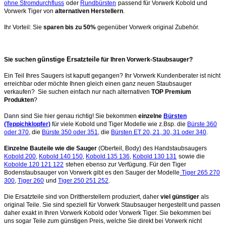
ohne Stromdurchfluss
oder
Rundbürsten
passend für Vorwerk Kobold und
Vorwerk Tiger von
alternativen Herstellern
.
Ihr Vorteil: Sie
sparen bis zu 50%
gegenüber Vorwerk original Zubehör.
günstige Ersatzteile
Sie suchen
für Ihren Vorwerk-Staubsauger?
Ein Teil Ihres Saugers ist kaputt gegangen? Ihr Vorwerk Kundenberater ist nicht
erreichbar oder möchte Ihnen gleich einen ganz neuen Staubsauger
verkaufen? Sie suchen einfach nur nach alternativen
TOP Premium
Produkten
?
Dann sind Sie hier genau richtig! Sie bekommen
einzelne
Bürsten
(Teppichklopfer)
für viele Kobold und Tiger Modelle wie z.Bsp. die
Bürste 360
oder 370
, die
Bürste 350 oder 351
, die
Bürsten ET 20, 21, 30, 31 oder 340
.
Einzelne Bauteile wie die Sauger
(Oberteil, Body) des Handstaubsaugers
Kobold 200
,
Kobold 140 150
,
Kobold 135 136
,
Kobold 130 131
sowie die
Kobolde 120 121 122
stehen ebenso zur Verfügung. Für den Tiger
Bodenstaubsauger von Vorwerk gibt es den Sauger der Modelle
Tiger 265 270
300
,
Tiger 260
und
Tiger 250 251 252
.
Die Ersatzteile sind von Drittherstellern produziert, daher
viel günstiger
als
original Teile. Sie sind speziell für Vorwerk Staubsauger hergestellt und passen
daher exakt in Ihren Vorwerk Kobold oder Vorwerk Tiger. Sie bekommen bei
uns sogar Teile zum günstigen Preis, welche Sie direkt bei Vorwerk nicht