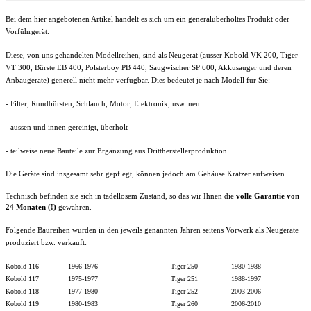
Bei dem hier angebotenen Artikel handelt es sich um ein generalüberholtes Produkt oder
Vorführgerät.
Diese, von uns gehandelten Modellreihen, sind als Neugerät (ausser Kobold VK 200, Tiger
VT 300, Bürste EB 400, Polsterboy PB 440, Saugwischer SP 600, Akkusauger und deren
Anbaugeräte) generell nicht mehr verfügbar. Dies bedeutet je nach Modell für Sie:
- Filter,
Rundbürsten
, Schlauch, Motor, Elektronik, usw.
neu
- aussen und innen gereinigt, überholt
- teilweise neue Bauteile zur Ergänzung aus Drittherstellerproduktion
Die Geräte sind insgesamt sehr gepflegt, können jedoch am Gehäuse Kratzer aufweisen.
Technisch befinden sie sich in tadellosem Zustand, so das wir Ihnen die
volle
Garantie von
24 Monaten (!)
gewähren.
Folgende Baureihen wurden in den jeweils genannten Jahren seitens Vorwerk als Neugeräte
produziert bzw. verkauft:
Kobold 116 1966-1976 Tiger 250 1980-1988
Kobold 117 1975-1977 Tiger 251 1988-1997
Kobold 118 1977-1980 Tiger 252 2003-2006
Kobold 119 1980-1983 Tiger 260 2006-2010