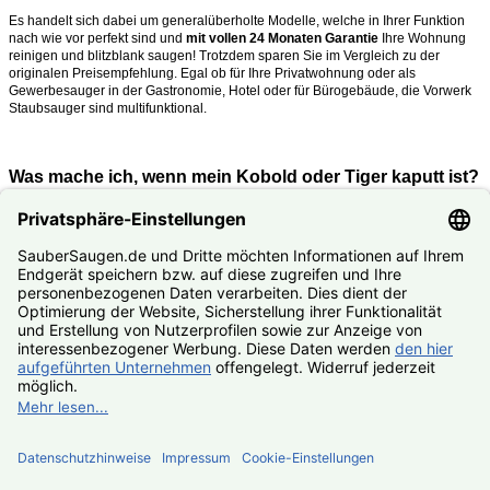
Es handelt sich dabei um generalüberholte Modelle, welche in Ihrer Funktion
nach wie vor perfekt sind und
mit vollen 24 Monaten Garantie
Ihre Wohnung
reinigen und blitzblank saugen!
Trotzdem sparen Sie im Vergleich zu der
originalen Preisempfehlung. Egal ob für Ihre Privatwohnung oder als
Gewerbesauger in der Gastronomie, Hotel oder für Bürogebäude, die Vorwerk
Staubsauger sind multifunktional.
Was mache ich, wenn mein Kobold oder Tiger kaputt ist?
Nutzen Sie unseren
#Reparaturservice
. Fast alle Vorwerk Staubsauger
reparieren wir Ihnen zum #Festpreis.
© SauberSaugen.de – Ihr Spezialist für Zubehör und Ersatzteile
passend für Vorwerk Staubsauger
*gilt für Lieferungen innerhalb Deutschlands, Lieferzeiten ins
Ausland siehe
Lieferung & Versand
, gilt für Bestell- und
Zahlungseingang von Montag – Freitag, sofern Artikel lieferbar
Geräte
Zubehör
Ersatzteile
Reparaturservice
SALE