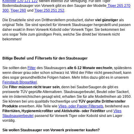
Kobolde 120 121 122
stehen ebenso zur Verfügung. Für den Tiger
Bodenstaubsauger von Vorwerk gibt es den Sauger der Modelle
Tiger 265 270
300
,
Tiger 260
und
Tiger 250 251 252
.
Die Ersatzteile sind von Drittherstellern produziert, daher
viel günstiger
als
original Teile. Sie sind speziell für Vorwerk Staubsauger hergestellt und passen
daher exakt in Ihren Vorwerk Kobold oder Vorwerk Tiger. Sie bekommen bei
uns sogar Teile zum günstigen Preis, welche Sie direkt bei Vorwerk nicht
bekommen!
Beutel und Filtersets
Billige
für den Staubsauger
Sie sollten den
Filter
des Staubsaugers
alle 6-12 Monate wechseln
, spätestens
wenn dieser grau oder schon schwarz ist. Wird der Filter nicht gewechselt, kann
dies sogar gesundheitliche Folgen haben. Mehr Infos dazu gibt es in unserem
Feinstaub Blogartikel
.
Die
Filter müssen nicht teuer sein
, denn bei SauberSaugen.de gibt es
preiswerte TÜV geprüfte Alternativen. Staubsaugerbeutel, Beutel oder Sackerl,
wie im österreichischen gesagt wird, erhalten Sie für alle Modellreihen ab 1950.
Sie können bei uns qualitativ hochwertige und
TÜV geprüfte Dritthersteller
Produkte
erwerben. Alle Teile wie
Vlies- oder Papier Filtersets
, bestehend aus
Filtertüten, Hygienemicrofilter und Aktivkohle- oder Feinfilter
und
Vlies
Staubsaugerbeutel
passend für Vorwerk Tiger oder Kobold sind am Lager
vorrätig.
Sie wollen Staubsauger von Vorwerk preiswerter kaufen?