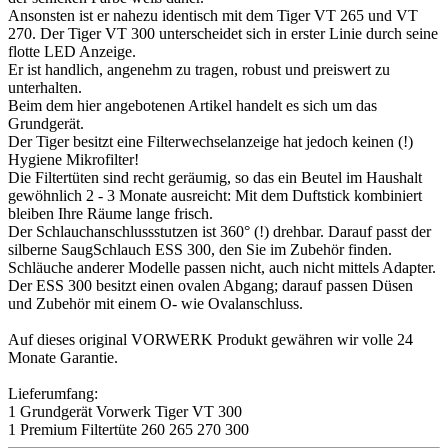
Ansonsten ist er nahezu identisch mit dem Tiger VT 265 und VT
270. Der Tiger VT 300 unterscheidet sich in erster Linie durch seine
flotte LED Anzeige.
Er ist handlich, angenehm zu tragen, robust und preiswert zu
unterhalten.
Beim dem hier angebotenen Artikel handelt es sich um das
Grundgerät.
Der Tiger besitzt eine Filterwechselanzeige hat jedoch keinen (!)
Hygiene Mikrofilter!
Die Filtertüten sind recht geräumig, so das ein Beutel im Haushalt
gewöhnlich 2 - 3 Monate ausreicht: Mit dem Duftstick kombiniert
bleiben Ihre Räume lange frisch.
Der Schlauchanschlussstutzen ist 360° (!) drehbar. Darauf passt der
silberne SaugSchlauch ESS 300, den Sie im Zubehör finden.
Schläuche anderer Modelle passen nicht, auch nicht mittels Adapter.
Der ESS 300 besitzt einen ovalen Abgang; darauf passen Düsen
und Zubehör mit einem O- wie Ovalanschluss.
Auf dieses original VORWERK Produkt gewähren wir volle 24
Monate Garantie.
Lieferumfang:
1 Grundgerät Vorwerk Tiger VT 300
1 Premium Filtertüte 260 265 270 300