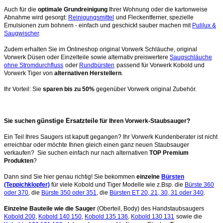
Auch für die
optimale Grundreinigung
Ihrer Wohnung oder die kartonweise
Abnahme wird gesorgt:
Reinigungsmittel
und Fleckentferner, spezielle
Emulsionen zum bohnern - einfach und geschickt sauber machen mit
Pulilux &
Saugwischer
.
Zudem erhalten Sie im Onlineshop original Vorwerk Schläuche, original
Vorwerk Düsen oder Einzelteile sowie alternativ preiswertere
Saugschläuche
ohne Stromdurchfluss
oder
Rundbürsten
passend für Vorwerk Kobold und
Vorwerk Tiger von
alternativen Herstellern
.
Ihr Vorteil: Sie
sparen bis zu 50%
gegenüber Vorwerk original Zubehör.
günstige Ersatzteile
Sie suchen
für Ihren Vorwerk-Staubsauger?
Ein Teil Ihres Saugers ist kaputt gegangen? Ihr Vorwerk Kundenberater ist nicht
erreichbar oder möchte Ihnen gleich einen ganz neuen Staubsauger
verkaufen? Sie suchen einfach nur nach alternativen
TOP Premium
Produkten
?
Dann sind Sie hier genau richtig! Sie bekommen
einzelne
Bürsten
(Teppichklopfer)
für viele Kobold und Tiger Modelle wie z.Bsp. die
Bürste 360
oder 370
, die
Bürste 350 oder 351
, die
Bürsten ET 20, 21, 30, 31 oder 340
.
Einzelne Bauteile wie die Sauger
(Oberteil, Body) des Handstaubsaugers
Kobold 200
,
Kobold 140 150
,
Kobold 135 136
,
Kobold 130 131
sowie die