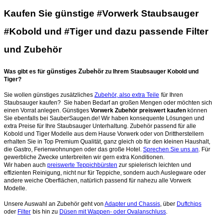
Kaufen Sie günstige #Vorwerk Staubsauger
#Kobold und #Tiger und dazu passende Filter
und Zubehör
günstiges Zubehör
Was gibt es für
zu Ihrem Staubsauger Kobold und
Tiger?
Sie wollen günstiges zusätzliches
Zubehör, also extra Teile
für Ihren
Staubsauger kaufen? Sie haben Bedarf an großen Mengen oder möchten sich
einen Vorrat anlegen. Günstiges
Vorwerk Zubehör preiswert kaufen
können
Sie ebenfalls bei SauberSaugen.de! Wir haben konsequente Lösungen und
extra Preise für Ihre Staubsauger Unterhaltung. Zubehör passend für alle
Kobold und Tiger Modelle aus dem Hause Vorwerk oder von Drittherstellern
erhalten Sie in Top Premium Qualität, ganz gleich ob für den kleinen Haushalt,
die Gastro, Ferienwohnungen oder das große Hotel.
Sprechen Sie uns an
. Für
gewerbliche Zwecke unterbreiten wir gern extra Konditionen.
Wir haben auch
preiswerte Teppichbürsten
zur spielerisch leichten und
effizienten Reinigung, nicht nur für Teppiche, sondern auch Auslegware oder
andere weiche Oberflächen, natürlich passend für nahezu alle Vorwerk
Modelle.
Unsere Auswahl an Zubehör geht von
Adapter und Chassis
, über
Duftchips
oder
Filter
bis hin zu
Düsen mit Wappen- oder Ovalanschluss
.