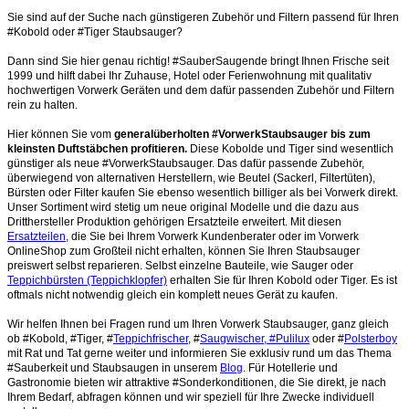
Sie sind auf der Suche nach günstigeren Zubehör und Filtern passend für Ihren
#Kobold oder #Tiger Staubsauger?
Dann sind Sie hier genau richtig! #SauberSaugende bringt Ihnen Frische seit
1999 und hilft dabei Ihr Zuhause, Hotel oder Ferienwohnung mit qualitativ
hochwertigen Vorwerk Geräten und dem dafür passenden Zubehör und Filtern
rein zu halten.
Hier können Sie vom
generalüberholten #VorwerkStaubsauger bis zum
kleinsten Duftstäbchen profitieren.
Diese Kobolde und Tiger sind wesentlich
günstiger als neue #VorwerkStaubsauger. Das dafür passende Zubehör,
überwiegend von alternativen Herstellern, wie Beutel (Sackerl, Filtertüten),
Bürsten oder Filter kaufen Sie ebenso wesentlich billiger als bei Vorwerk direkt.
Unser Sortiment wird stetig um neue original Modelle und die dazu aus
Dritthersteller Produktion gehörigen Ersatzteile erweitert. Mit diesen
Ersatzteilen
, die Sie bei Ihrem Vorwerk Kundenberater oder im Vorwerk
OnlineShop zum Großteil nicht erhalten, können Sie Ihren Staubsauger
preiswert selbst reparieren. Selbst einzelne Bauteile, wie Sauger oder
Teppichbürsten (Teppichklopfer)
erhalten Sie für Ihren Kobold oder Tiger. Es ist
oftmals nicht notwendig gleich ein komplett neues Gerät zu kaufen.
Wir helfen Ihnen bei Fragen rund um Ihren Vorwerk Staubsauger, ganz gleich
ob #Kobold, #Tiger, #
Teppichfrischer
, #
Saugwischer, #Pulilux
oder #
Polsterboy
mit Rat und Tat gerne weiter und informieren Sie exklusiv rund um das Thema
#Sauberkeit und Staubsaugen in unserem
Blog
. Für Hotellerie und
Gastronomie bieten wir attraktive #Sonderkonditionen, die Sie direkt, je nach
Ihrem Bedarf, abfragen können und wir speziell für Ihre Zwecke individuell