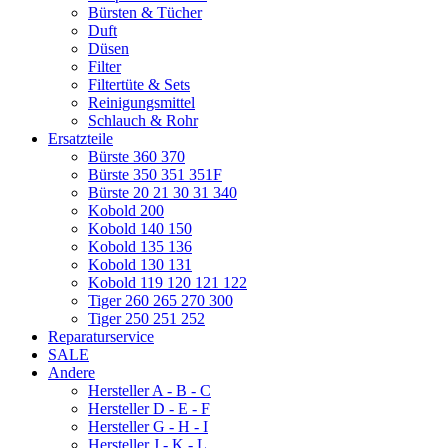
Bürsten & Tücher
Duft
Düsen
Filter
Filtertüte & Sets
Reinigungsmittel
Schlauch & Rohr
Ersatzteile
Bürste 360 370
Bürste 350 351 351F
Bürste 20 21 30 31 340
Kobold 200
Kobold 140 150
Kobold 135 136
Kobold 130 131
Kobold 119 120 121 122
Tiger 260 265 270 300
Tiger 250 251 252
Reparaturservice
SALE
Andere
Hersteller A - B - C
Hersteller D - E - F
Hersteller G - H - I
Hersteller J - K - L