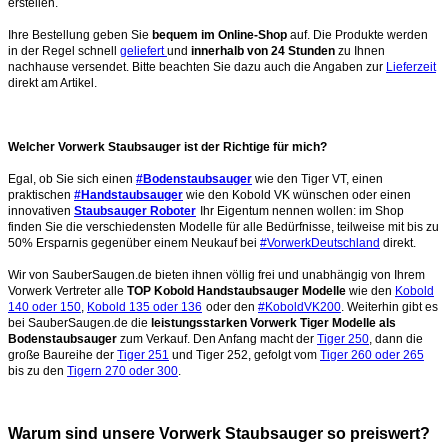
erstellen.
Ihre Bestellung geben Sie
bequem im Online-Shop
auf. Die Produkte werden
in der Regel schnell
geliefert
und
innerhalb von 24 Stunden
zu Ihnen
nachhause versendet. Bitte beachten Sie dazu auch die Angaben zur
Lieferzeit
direkt am Artikel.
Welcher Vorwerk Staubsauger ist der Richtige für mich?
Egal, ob Sie sich einen
#Bodenstaubsauger
wie den Tiger VT, einen
praktischen
#Handstaubsauger
wie den Kobold VK wünschen oder einen
innovativen
Staubsauger Roboter
Ihr Eigentum nennen wollen: im Shop
finden Sie die verschiedensten Modelle für alle Bedürfnisse, teilweise mit bis zu
50% Ersparnis gegenüber einem Neukauf bei
#VorwerkDeutschland
direkt.
Wir von SauberSaugen.de bieten ihnen völlig frei und unabhängig von Ihrem
Vorwerk Vertreter alle
TOP Kobold Handstaubsauger Modelle
wie den
Kobold
140 oder 150
,
Kobold 135 oder 136
oder den
#KoboldVK200
. Weiterhin gibt es
bei SauberSaugen.de die
leistungsstarken Vorwerk Tiger Modelle als
Bodenstaubsauger
zum Verkauf. Den Anfang macht der
Tiger 250
, dann die
große Baureihe der
Tiger 251
und Tiger 252, gefolgt vom
Tiger 260 oder 265
bis zu den
Tigern 270 oder 300
.
Warum sind unsere Vorwerk Staubsauger so preiswert?