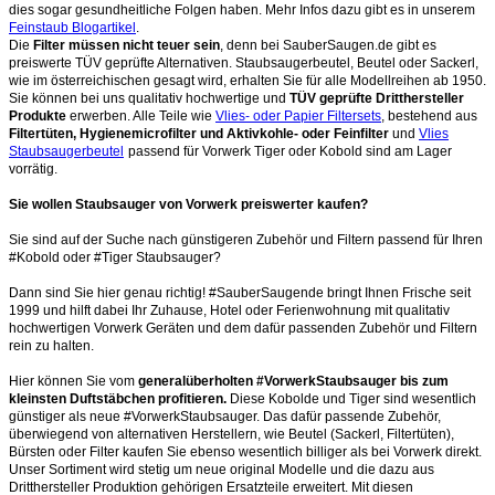
dies sogar gesundheitliche Folgen haben. Mehr Infos dazu gibt es in unserem
Feinstaub Blogartikel
.
Die
Filter müssen nicht teuer sein
, denn bei SauberSaugen.de gibt es
preiswerte TÜV geprüfte Alternativen. Staubsaugerbeutel, Beutel oder Sackerl,
wie im österreichischen gesagt wird, erhalten Sie für alle Modellreihen ab 1950.
Sie können bei uns qualitativ hochwertige und
TÜV geprüfte Dritthersteller
Produkte
erwerben. Alle Teile wie
Vlies- oder Papier Filtersets
, bestehend aus
Filtertüten, Hygienemicrofilter und Aktivkohle- oder Feinfilter
und
Vlies
Staubsaugerbeutel
passend für Vorwerk Tiger oder Kobold sind am Lager
vorrätig.
Sie wollen Staubsauger von Vorwerk preiswerter kaufen?
Sie sind auf der Suche nach günstigeren Zubehör und Filtern passend für Ihren
#Kobold oder #Tiger Staubsauger?
Dann sind Sie hier genau richtig! #SauberSaugende bringt Ihnen Frische seit
1999 und hilft dabei Ihr Zuhause, Hotel oder Ferienwohnung mit qualitativ
hochwertigen Vorwerk Geräten und dem dafür passenden Zubehör und Filtern
rein zu halten.
Hier können Sie vom
generalüberholten #VorwerkStaubsauger bis zum
kleinsten Duftstäbchen profitieren.
Diese Kobolde und Tiger sind wesentlich
günstiger als neue #VorwerkStaubsauger. Das dafür passende Zubehör,
überwiegend von alternativen Herstellern, wie Beutel (Sackerl, Filtertüten),
Bürsten oder Filter kaufen Sie ebenso wesentlich billiger als bei Vorwerk direkt.
Unser Sortiment wird stetig um neue original Modelle und die dazu aus
Dritthersteller Produktion gehörigen Ersatzteile erweitert. Mit diesen