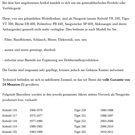
Bei dem hier angebotenen Artikel handelt es sich um ein generalüberholtes Produkt oder
Vorführgerät.
Diese, von uns gehandelten Modellreihen, sind als Neugerät (ausser Kobold VK 200, Tiger
VT 300, Bürste EB 400, Polsterboy PB 440, Saugwischer SP 600, Akkusauger und deren
Anbaugeräte) generell nicht mehr verfügbar. Dies bedeutet je nach Modell für Sie:
- Filter,
Rundbürsten
, Schlauch, Motor, Elektronik, usw.
neu
- aussen und innen gereinigt, überholt
- teilweise neue Bauteile zur Ergänzung aus Drittherstellerproduktion
Die Geräte sind insgesamt sehr gepflegt, können jedoch am Gehäuse Kratzer aufweisen.
Technisch befinden sie sich in tadellosem Zustand, so das wir Ihnen die
volle
Garantie von
24 Monaten (!)
gewähren.
Folgende Baureihen wurden in den jeweils genannten Jahren seitens Vorwerk als Neugeräte
produziert bzw. verkauft:
Kobold 116 1966-1976 Tiger 250 1980-1988
Kobold 117 1975-1977 Tiger 251 1988-1997
Kobold 118 1977-1980 Tiger 252 2003-2006
Kobold 119 1980-1983 Tiger 260 2006-2010
Kobold 120 1983-1988 Tiger 265 2010-2012