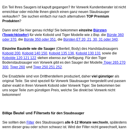
Ein Teil Ihres Saugers ist kaputt gegangen? Ihr Vorwerk Kundenberater ist nicht
erreichbar oder möchte Ihnen gleich einen ganz neuen Staubsauger
verkaufen? Sie suchen einfach nur nach alternativen
TOP Premium
Produkten
?
Dann sind Sie hier genau richtig! Sie bekommen
einzelne
Bürsten
(Teppichklopfer)
für viele Kobold und Tiger Modelle wie z.Bsp. die
Bürste 360
oder 370
, die
Bürste 350 oder 351
, die
Bürsten ET 20, 21, 30, 31 oder 340
.
Einzelne Bauteile wie die Sauger
(Oberteil, Body) des Handstaubsaugers
Kobold 200
,
Kobold 140 150
,
Kobold 135 136
,
Kobold 130 131
sowie die
Kobolde 120 121 122
stehen ebenso zur Verfügung. Für den Tiger
Bodenstaubsauger von Vorwerk gibt es den Sauger der Modelle
Tiger 265 270
300
,
Tiger 260
und
Tiger 250 251 252
.
Die Ersatzteile sind von Drittherstellern produziert, daher
viel günstiger
als
original Teile. Sie sind speziell für Vorwerk Staubsauger hergestellt und passen
daher exakt in Ihren Vorwerk Kobold oder Vorwerk Tiger. Sie bekommen bei
uns sogar Teile zum günstigen Preis, welche Sie direkt bei Vorwerk nicht
bekommen!
Beutel und Filtersets
Billige
für den Staubsauger
Sie sollten den
Filter
des Staubsaugers
alle 6-12 Monate wechseln
, spätestens
wenn dieser grau oder schon schwarz ist. Wird der Filter nicht gewechselt, kann