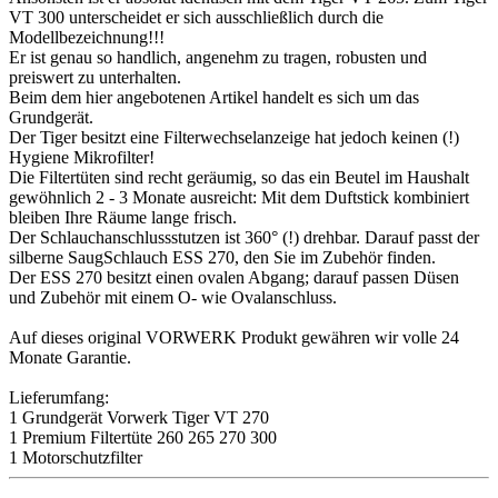
VT 300 unterscheidet er sich ausschließlich durch die
Modellbezeichnung!!!
Er ist genau so handlich, angenehm zu tragen, robusten und
preiswert zu unterhalten.
Beim dem hier angebotenen Artikel handelt es sich um das
Grundgerät.
Der Tiger besitzt eine Filterwechselanzeige hat jedoch keinen (!)
Hygiene Mikrofilter!
Die Filtertüten sind recht geräumig, so das ein Beutel im Haushalt
gewöhnlich 2 - 3 Monate ausreicht: Mit dem Duftstick kombiniert
bleiben Ihre Räume lange frisch.
Der Schlauchanschlussstutzen ist 360° (!) drehbar. Darauf passt der
silberne SaugSchlauch ESS 270, den Sie im Zubehör finden.
Der ESS 270 besitzt einen ovalen Abgang; darauf passen Düsen
und Zubehör mit einem O- wie Ovalanschluss.
Auf dieses original VORWERK Produkt gewähren wir volle 24
Monate Garantie.
Lieferumfang:
1 Grundgerät Vorwerk Tiger VT 270
1 Premium Filtertüte 260 265 270 300
1 Motorschutzfilter