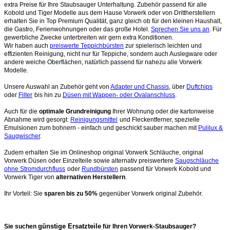
extra Preise für Ihre Staubsauger Unterhaltung. Zubehör passend für alle
Kobold und Tiger Modelle aus dem Hause Vorwerk oder von Drittherstellern
erhalten Sie in Top Premium Qualität, ganz gleich ob für den kleinen Haushalt,
die Gastro, Ferienwohnungen oder das große Hotel.
Sprechen Sie uns an
. Für
gewerbliche Zwecke unterbreiten wir gern extra Konditionen.
Wir haben auch
preiswerte Teppichbürsten
zur spielerisch leichten und
effizienten Reinigung, nicht nur für Teppiche, sondern auch Auslegware oder
andere weiche Oberflächen, natürlich passend für nahezu alle Vorwerk
Modelle.
Unsere Auswahl an Zubehör geht von
Adapter und Chassis
, über
Duftchips
oder
Filter
bis hin zu
Düsen mit Wappen- oder Ovalanschluss
.
Auch für die
optimale Grundreinigung
Ihrer Wohnung oder die kartonweise
Abnahme wird gesorgt:
Reinigungsmittel
und Fleckentferner, spezielle
Emulsionen zum bohnern - einfach und geschickt sauber machen mit
Pulilux &
Saugwischer
.
Zudem erhalten Sie im Onlineshop original Vorwerk Schläuche, original
Vorwerk Düsen oder Einzelteile sowie alternativ preiswertere
Saugschläuche
ohne Stromdurchfluss
oder
Rundbürsten
passend für Vorwerk Kobold und
Vorwerk Tiger von
alternativen Herstellern
.
Ihr Vorteil: Sie
sparen bis zu 50%
gegenüber Vorwerk original Zubehör.
günstige Ersatzteile
Sie suchen
für Ihren Vorwerk-Staubsauger?