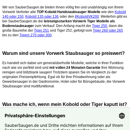
Wir von SauberSaugen.de bieten ihnen völlig frei und unabhängig von Ihrem
Vorwerk Vertreter alle
TOP Kobold Handstaubsauger Modelle
wie den
Kobold
140 oder 150
,
Kobold 135 oder 136
oder den
#KoboldVK200
. Weiterhin gibt es
bei SauberSaugen.de die
leistungsstarken Vorwerk Tiger Modelle als
Bodenstaubsauger
zum Verkauf. Den Anfang macht der
Tiger 250
, dann die
große Baureihe der
Tiger 251
und Tiger 252, gefolgt vom
Tiger 260 oder 265
bis zu den
Tigern 270 oder 300
.
Warum sind unsere Vorwerk Staubsauger so preiswert?
Es handelt sich dabei um generalüberholte Modelle, welche in Ihrer Funktion
nach wie vor perfekt sind und
mit vollen 24 Monaten Garantie
Ihre Wohnung
reinigen und blitzblank saugen!
Trotzdem sparen Sie im Vergleich zu der
originalen Preisempfehlung. Egal ob für Ihre Privatwohnung oder als
Gewerbesauger in der Gastronomie, Hotel oder für Bürogebäude, die Vorwerk
Staubsauger sind multifunktional.
Was mache ich, wenn mein Kobold oder Tiger kaputt ist?
Nutzen Sie unseren
#Reparaturservice
. Fast alle Vorwerk Staubsauger
reparieren wir Ihnen zum #Festpreis.
© SauberSaugen.de – Ihr Spezialist für Zubehör und Ersatzteile