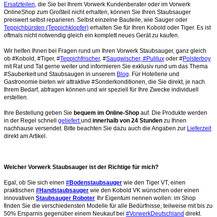
Ersatzteilen
, die Sie bei Ihrem Vorwerk Kundenberater oder im Vorwerk
OnlineShop zum Großteil nicht erhalten, können Sie Ihren Staubsauger
preiswert selbst reparieren. Selbst einzelne Bauteile, wie Sauger oder
Teppichbürsten (Teppichklopfer)
erhalten Sie für Ihren Kobold oder Tiger. Es ist
oftmals nicht notwendig gleich ein komplett neues Gerät zu kaufen.
Wir helfen Ihnen bei Fragen rund um Ihren Vorwerk Staubsauger, ganz gleich
ob #Kobold, #Tiger, #
Teppichfrischer
, #
Saugwischer, #Pulilux
oder #
Polsterboy
mit Rat und Tat gerne weiter und informieren Sie exklusiv rund um das Thema
#Sauberkeit und Staubsaugen in unserem
Blog
. Für Hotellerie und
Gastronomie bieten wir attraktive #Sonderkonditionen, die Sie direkt, je nach
Ihrem Bedarf, abfragen können und wir speziell für Ihre Zwecke individuell
erstellen.
Ihre Bestellung geben Sie
bequem im Online-Shop
auf. Die Produkte werden
in der Regel schnell
geliefert
und
innerhalb von 24 Stunden
zu Ihnen
nachhause versendet. Bitte beachten Sie dazu auch die Angaben zur
Lieferzeit
direkt am Artikel.
Welcher Vorwerk Staubsauger ist der Richtige für mich?
Egal, ob Sie sich einen
#Bodenstaubsauger
wie den Tiger VT, einen
praktischen
#Handstaubsauger
wie den Kobold VK wünschen oder einen
innovativen
Staubsauger Roboter
Ihr Eigentum nennen wollen: im Shop
finden Sie die verschiedensten Modelle für alle Bedürfnisse, teilweise mit bis zu
50% Ersparnis gegenüber einem Neukauf bei
#VorwerkDeutschland
direkt.