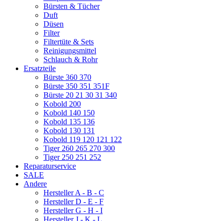
Bürsten & Tücher
Duft
Düsen
Filter
Filtertüte & Sets
Reinigungsmittel
Schlauch & Rohr
Ersatzteile
Bürste 360 370
Bürste 350 351 351F
Bürste 20 21 30 31 340
Kobold 200
Kobold 140 150
Kobold 135 136
Kobold 130 131
Kobold 119 120 121 122
Tiger 260 265 270 300
Tiger 250 251 252
Reparaturservice
SALE
Andere
Hersteller A - B - C
Hersteller D - E - F
Hersteller G - H - I
Hersteller J - K - L