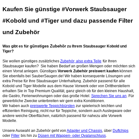
Kaufen Sie günstige #Vorwerk Staubsauger
#Kobold und #Tiger und dazu passende Filter
und Zubehör
günstiges Zubehör
Was gibt es für
zu Ihrem Staubsauger Kobold und
Tiger?
Sie wollen günstiges zusätzliches
Zubehör, also extra Teile
für Ihren
Staubsauger kaufen? Sie haben Bedarf an großen Mengen oder möchten sich
einen Vorrat anlegen. Günstiges
Vorwerk Zubehör preiswert kaufen
können
Sie ebenfalls bei SauberSaugen.de! Wir haben konsequente Lösungen und
extra Preise für Ihre Staubsauger Unterhaltung. Zubehör passend für alle
Kobold und Tiger Modelle aus dem Hause Vorwerk oder von Drittherstellern
erhalten Sie in Top Premium Qualität, ganz gleich ob für den kleinen Haushalt,
die Gastro, Ferienwohnungen oder das große Hotel.
Sprechen Sie uns an
. Für
gewerbliche Zwecke unterbreiten wir gern extra Konditionen.
Wir haben auch
preiswerte Teppichbürsten
zur spielerisch leichten und
effizienten Reinigung, nicht nur für Teppiche, sondern auch Auslegware oder
andere weiche Oberflächen, natürlich passend für nahezu alle Vorwerk
Modelle.
Unsere Auswahl an Zubehör geht von
Adapter und Chassis
, über
Duftchips
oder
Filter
bis hin zu
Düsen mit Wappen- oder Ovalanschluss
.