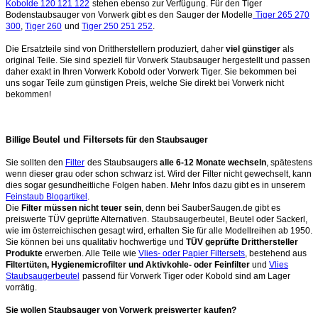
Kobolde 120 121 122
stehen ebenso zur Verfügung. Für den Tiger
Bodenstaubsauger von Vorwerk gibt es den Sauger der Modelle
Tiger 265 270
300
,
Tiger 260
und
Tiger 250 251 252
.
Die Ersatzteile sind von Drittherstellern produziert, daher
viel günstiger
als
original Teile. Sie sind speziell für Vorwerk Staubsauger hergestellt und passen
daher exakt in Ihren Vorwerk Kobold oder Vorwerk Tiger. Sie bekommen bei
uns sogar Teile zum günstigen Preis, welche Sie direkt bei Vorwerk nicht
bekommen!
Beutel und Filtersets
Billige
für den Staubsauger
Sie sollten den
Filter
des Staubsaugers
alle 6-12 Monate wechseln
, spätestens
wenn dieser grau oder schon schwarz ist. Wird der Filter nicht gewechselt, kann
dies sogar gesundheitliche Folgen haben. Mehr Infos dazu gibt es in unserem
Feinstaub Blogartikel
.
Die
Filter müssen nicht teuer sein
, denn bei SauberSaugen.de gibt es
preiswerte TÜV geprüfte Alternativen. Staubsaugerbeutel, Beutel oder Sackerl,
wie im österreichischen gesagt wird, erhalten Sie für alle Modellreihen ab 1950.
Sie können bei uns qualitativ hochwertige und
TÜV geprüfte Dritthersteller
Produkte
erwerben. Alle Teile wie
Vlies- oder Papier Filtersets
, bestehend aus
Filtertüten, Hygienemicrofilter und Aktivkohle- oder Feinfilter
und
Vlies
Staubsaugerbeutel
passend für Vorwerk Tiger oder Kobold sind am Lager
vorrätig.
Sie wollen Staubsauger von Vorwerk preiswerter kaufen?