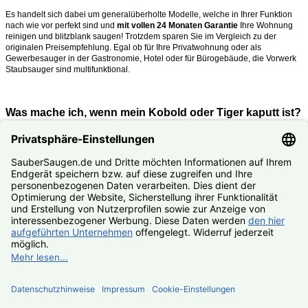
Es handelt sich dabei um generalüberholte Modelle, welche in Ihrer Funktion
nach wie vor perfekt sind und
mit vollen 24 Monaten Garantie
Ihre Wohnung
reinigen und blitzblank saugen!
Trotzdem sparen Sie im Vergleich zu der
originalen Preisempfehlung. Egal ob für Ihre Privatwohnung oder als
Gewerbesauger in der Gastronomie, Hotel oder für Bürogebäude, die Vorwerk
Staubsauger sind multifunktional.
Was mache ich, wenn mein Kobold oder Tiger kaputt ist?
Nutzen Sie unseren
#Reparaturservice
. Fast alle Vorwerk Staubsauger
reparieren wir Ihnen zum #Festpreis.
© SauberSaugen.de – Ihr Spezialist für Zubehör und Ersatzteile
passend für Vorwerk Staubsauger
*gilt für Lieferungen innerhalb Deutschlands, Lieferzeiten ins
Ausland siehe
Lieferung & Versand
, gilt für Bestell- und
Zahlungseingang von Montag – Freitag, sofern Artikel lieferbar
Geräte
Zubehör
Ersatzteile
Reparaturservice
SALE