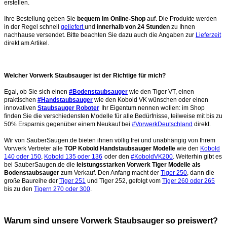
erstellen.
Ihre Bestellung geben Sie
bequem im Online-Shop
auf. Die Produkte werden
in der Regel schnell
geliefert
und
innerhalb von 24 Stunden
zu Ihnen
nachhause versendet. Bitte beachten Sie dazu auch die Angaben zur
Lieferzeit
direkt am Artikel.
Welcher Vorwerk Staubsauger ist der Richtige für mich?
Egal, ob Sie sich einen
#Bodenstaubsauger
wie den Tiger VT, einen
praktischen
#Handstaubsauger
wie den Kobold VK wünschen oder einen
innovativen
Staubsauger Roboter
Ihr Eigentum nennen wollen: im Shop
finden Sie die verschiedensten Modelle für alle Bedürfnisse, teilweise mit bis zu
50% Ersparnis gegenüber einem Neukauf bei
#VorwerkDeutschland
direkt.
Wir von SauberSaugen.de bieten ihnen völlig frei und unabhängig von Ihrem
Vorwerk Vertreter alle
TOP Kobold Handstaubsauger Modelle
wie den
Kobold
140 oder 150
,
Kobold 135 oder 136
oder den
#KoboldVK200
. Weiterhin gibt es
bei SauberSaugen.de die
leistungsstarken Vorwerk Tiger Modelle als
Bodenstaubsauger
zum Verkauf. Den Anfang macht der
Tiger 250
, dann die
große Baureihe der
Tiger 251
und Tiger 252, gefolgt vom
Tiger 260 oder 265
bis zu den
Tigern 270 oder 300
.
Warum sind unsere Vorwerk Staubsauger so preiswert?