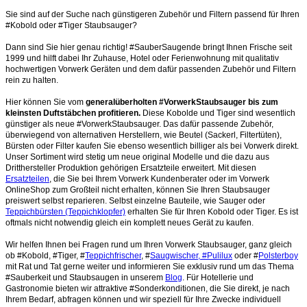
Sie sind auf der Suche nach günstigeren Zubehör und Filtern passend für Ihren
#Kobold oder #Tiger Staubsauger?
Dann sind Sie hier genau richtig! #SauberSaugende bringt Ihnen Frische seit
1999 und hilft dabei Ihr Zuhause, Hotel oder Ferienwohnung mit qualitativ
hochwertigen Vorwerk Geräten und dem dafür passenden Zubehör und Filtern
rein zu halten.
Hier können Sie vom
generalüberholten #VorwerkStaubsauger bis zum
kleinsten Duftstäbchen profitieren.
Diese Kobolde und Tiger sind wesentlich
günstiger als neue #VorwerkStaubsauger. Das dafür passende Zubehör,
überwiegend von alternativen Herstellern, wie Beutel (Sackerl, Filtertüten),
Bürsten oder Filter kaufen Sie ebenso wesentlich billiger als bei Vorwerk direkt.
Unser Sortiment wird stetig um neue original Modelle und die dazu aus
Dritthersteller Produktion gehörigen Ersatzteile erweitert. Mit diesen
Ersatzteilen
, die Sie bei Ihrem Vorwerk Kundenberater oder im Vorwerk
OnlineShop zum Großteil nicht erhalten, können Sie Ihren Staubsauger
preiswert selbst reparieren. Selbst einzelne Bauteile, wie Sauger oder
Teppichbürsten (Teppichklopfer)
erhalten Sie für Ihren Kobold oder Tiger. Es ist
oftmals nicht notwendig gleich ein komplett neues Gerät zu kaufen.
Wir helfen Ihnen bei Fragen rund um Ihren Vorwerk Staubsauger, ganz gleich
ob #Kobold, #Tiger, #
Teppichfrischer
, #
Saugwischer, #Pulilux
oder #
Polsterboy
mit Rat und Tat gerne weiter und informieren Sie exklusiv rund um das Thema
#Sauberkeit und Staubsaugen in unserem
Blog
. Für Hotellerie und
Gastronomie bieten wir attraktive #Sonderkonditionen, die Sie direkt, je nach
Ihrem Bedarf, abfragen können und wir speziell für Ihre Zwecke individuell