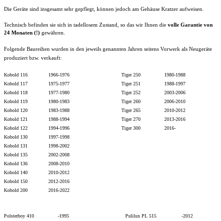
Die Geräte sind insgesamt sehr gepflegt, können jedoch am Gehäuse Kratzer aufweisen.
Technisch befinden sie sich in tadellosem Zustand, so das wir Ihnen die
volle
Garantie von
24 Monaten (!)
gewähren.
Folgende Baureihen wurden in den jeweils genannten Jahren seitens Vorwerk als Neugeräte
produziert bzw. verkauft:
Kobold 116 1966-1976 Tiger 250 1980-1988
Kobold 117 1975-1977 Tiger 251 1988-1997
Kobold 118 1977-1980 Tiger 252 2003-2006
Kobold 119 1980-1983 Tiger 260 2006-2010
Kobold 120 1983-1988 Tiger 265 2010-2012
Kobold 121 1988-1994 Tiger 270 2013-2016
Kobold 122 1994-1996 Tiger 300 2016-
Kobold 130 1997-1998
Kobold 131 1998-2002
Kobold 135 2002-2008
Kobold 136 2008-2010
Kobold 140 2010-2012
Kobold 150 2012-2016
Kobold 200 2016-2022
Polsterboy 410 -1995 Pulilux PL 515 -2012