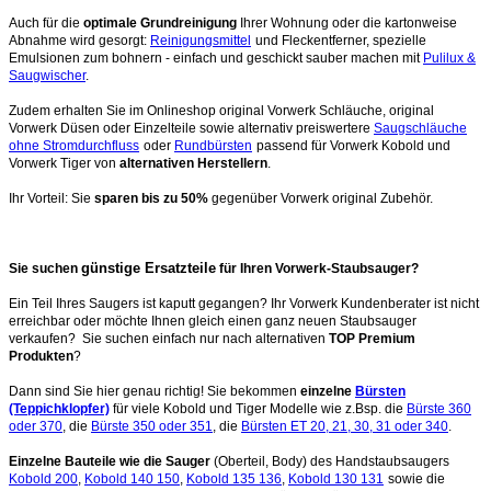
Auch für die
optimale Grundreinigung
Ihrer Wohnung oder die kartonweise
Abnahme wird gesorgt:
Reinigungsmittel
und Fleckentferner, spezielle
Emulsionen zum bohnern - einfach und geschickt sauber machen mit
Pulilux &
Saugwischer
.
Zudem erhalten Sie im Onlineshop original Vorwerk Schläuche, original
Vorwerk Düsen oder Einzelteile sowie alternativ preiswertere
Saugschläuche
ohne Stromdurchfluss
oder
Rundbürsten
passend für Vorwerk Kobold und
Vorwerk Tiger von
alternativen Herstellern
.
Ihr Vorteil: Sie
sparen bis zu 50%
gegenüber Vorwerk original Zubehör.
günstige Ersatzteile
Sie suchen
für Ihren Vorwerk-Staubsauger?
Ein Teil Ihres Saugers ist kaputt gegangen? Ihr Vorwerk Kundenberater ist nicht
erreichbar oder möchte Ihnen gleich einen ganz neuen Staubsauger
verkaufen? Sie suchen einfach nur nach alternativen
TOP Premium
Produkten
?
Dann sind Sie hier genau richtig! Sie bekommen
einzelne
Bürsten
(Teppichklopfer)
für viele Kobold und Tiger Modelle wie z.Bsp. die
Bürste 360
oder 370
, die
Bürste 350 oder 351
, die
Bürsten ET 20, 21, 30, 31 oder 340
.
Einzelne Bauteile wie die Sauger
(Oberteil, Body) des Handstaubsaugers
Kobold 200
,
Kobold 140 150
,
Kobold 135 136
,
Kobold 130 131
sowie die