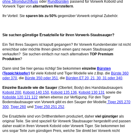
ohne Stromdurchfluss
oder
Rundbürsten
passend für Vorwerk Kobold und
Vorwerk Tiger von
alternativen Herstellern
.
Ihr Vorteil: Sie
sparen bis zu 50%
gegenüber Vorwerk original Zubehör.
günstige Ersatzteile
Sie suchen
für Ihren Vorwerk-Staubsauger?
Ein Teil Ihres Saugers ist kaputt gegangen? Ihr Vorwerk Kundenberater ist nicht
erreichbar oder möchte Ihnen gleich einen ganz neuen Staubsauger
verkaufen? Sie suchen einfach nur nach alternativen
TOP Premium
Produkten
?
Dann sind Sie hier genau richtig! Sie bekommen
einzelne
Bürsten
(Teppichklopfer)
für viele Kobold und Tiger Modelle wie z.Bsp. die
Bürste 360
oder 370
, die
Bürste 350 oder 351
, die
Bürsten ET 20, 21, 30, 31 oder 340
.
Einzelne Bauteile wie die Sauger
(Oberteil, Body) des Handstaubsaugers
Kobold 200
,
Kobold 140 150
,
Kobold 135 136
,
Kobold 130 131
sowie die
Kobolde 120 121 122
stehen ebenso zur Verfügung. Für den Tiger
Bodenstaubsauger von Vorwerk gibt es den Sauger der Modelle
Tiger 265 270
300
,
Tiger 260
und
Tiger 250 251 252
.
Die Ersatzteile sind von Drittherstellern produziert, daher
viel günstiger
als
original Teile. Sie sind speziell für Vorwerk Staubsauger hergestellt und passen
daher exakt in Ihren Vorwerk Kobold oder Vorwerk Tiger. Sie bekommen bei
uns sogar Teile zum günstigen Preis, welche Sie direkt bei Vorwerk nicht