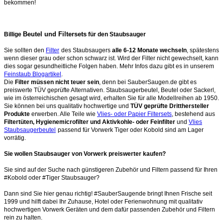
bekommen!
Beutel und Filtersets
Billige
für den Staubsauger
Sie sollten den
Filter
des Staubsaugers
alle 6-12 Monate wechseln
, spätestens
wenn dieser grau oder schon schwarz ist. Wird der Filter nicht gewechselt, kann
dies sogar gesundheitliche Folgen haben. Mehr Infos dazu gibt es in unserem
Feinstaub Blogartikel
.
Die
Filter müssen nicht teuer sein
, denn bei SauberSaugen.de gibt es
preiswerte TÜV geprüfte Alternativen. Staubsaugerbeutel, Beutel oder Sackerl,
wie im österreichischen gesagt wird, erhalten Sie für alle Modellreihen ab 1950.
Sie können bei uns qualitativ hochwertige und
TÜV geprüfte Dritthersteller
Produkte
erwerben. Alle Teile wie
Vlies- oder Papier Filtersets
, bestehend aus
Filtertüten, Hygienemicrofilter und Aktivkohle- oder Feinfilter
und
Vlies
Staubsaugerbeutel
passend für Vorwerk Tiger oder Kobold sind am Lager
vorrätig.
Sie wollen Staubsauger von Vorwerk preiswerter kaufen?
Sie sind auf der Suche nach günstigeren Zubehör und Filtern passend für Ihren
#Kobold oder #Tiger Staubsauger?
Dann sind Sie hier genau richtig! #SauberSaugende bringt Ihnen Frische seit
1999 und hilft dabei Ihr Zuhause, Hotel oder Ferienwohnung mit qualitativ
hochwertigen Vorwerk Geräten und dem dafür passenden Zubehör und Filtern
rein zu halten.