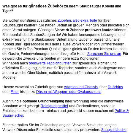
günstiges Zubehör
Was gibt es für
zu Ihrem Staubsauger Kobold und
Tiger?
Sie wollen günstiges zusätzliches
Zubehör, also extra Teile
für Ihren
Staubsauger kaufen? Sie haben Bedarf an großen Mengen oder möchten sich
einen Vorrat anlegen. Günstiges
Vorwerk Zubehör preiswert kaufen
können
Sie ebenfalls bei SauberSaugen.de! Wir haben konsequente Lösungen und
extra Preise für Ihre Staubsauger Unterhaltung. Zubehör passend für alle
Kobold und Tiger Modelle aus dem Hause Vorwerk oder von Drittherstellern
erhalten Sie in Top Premium Qualität, ganz gleich ob für den kleinen Haushalt,
die Gastro, Ferienwohnungen oder das große Hotel.
Sprechen Sie uns an
. Für
gewerbliche Zwecke unterbreiten wir gern extra Konditionen.
Wir haben auch
preiswerte Teppichbürsten
zur spielerisch leichten und
effizienten Reinigung, nicht nur für Teppiche, sondern auch Auslegware oder
andere weiche Oberflächen, natürlich passend für nahezu alle Vorwerk
Modelle.
Unsere Auswahl an Zubehör geht von
Adapter und Chassis
, über
Duftchips
oder
Filter
bis hin zu
Düsen mit Wappen- oder Ovalanschluss
.
Auch für die
optimale Grundreinigung
Ihrer Wohnung oder die kartonweise
Abnahme wird gesorgt:
Reinigungsmittel
und Fleckentferner, spezielle
Emulsionen zum bohnern - einfach und geschickt sauber machen mit
Pulilux &
Saugwischer
.
Zudem erhalten Sie im Onlineshop original Vorwerk Schläuche, original
Vorwerk Düsen oder Einzelteile sowie alternativ preiswertere
Saugschläuche