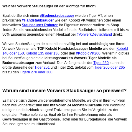
Welcher Vorwerk Staubsauger ist der Richtige für mich?
Egal, ob Sie sich einen
#Bodenstaubsauger
wie den Tiger VT, einen
praktischen
#Handstaubsauger
wie den Kobold VK wünschen oder einen
innovativen
Staubsauger Roboter
Ihr Eigentum nennen wollen: im Shop
finden Sie die verschiedensten Modelle für alle Bedürfnisse, teilweise mit bis zu
50% Ersparnis gegenüber einem Neukauf bei
#VorwerkDeutschland
direkt.
Wir von SauberSaugen.de bieten ihnen völlig frei und unabhängig von Ihrem
Vorwerk Vertreter alle
TOP Kobold Handstaubsauger Modelle
wie den
Kobold
140 oder 150
,
Kobold 135 oder 136
oder den
#KoboldVK200
. Weiterhin gibt es
bei SauberSaugen.de die
leistungsstarken Vorwerk Tiger Modelle als
Bodenstaubsauger
zum Verkauf. Den Anfang macht der
Tiger 250
, dann die
große Baureihe der
Tiger 251
und Tiger 252, gefolgt vom
Tiger 260 oder 265
bis zu den
Tigern 270 oder 300
.
Warum sind unsere Vorwerk Staubsauger so preiswert?
Es handelt sich dabei um generalüberholte Modelle, welche in Ihrer Funktion
nach wie vor perfekt sind und
mit vollen 24 Monaten Garantie
Ihre Wohnung
reinigen und blitzblank saugen!
Trotzdem sparen Sie im Vergleich zu der
originalen Preisempfehlung. Egal ob für Ihre Privatwohnung oder als
Gewerbesauger in der Gastronomie, Hotel oder für Bürogebäude, die Vorwerk
Staubsauger sind multifunktional.