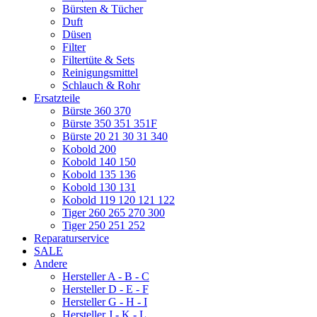
Bürsten & Tücher
Duft
Düsen
Filter
Filtertüte & Sets
Reinigungsmittel
Schlauch & Rohr
Ersatzteile
Bürste 360 370
Bürste 350 351 351F
Bürste 20 21 30 31 340
Kobold 200
Kobold 140 150
Kobold 135 136
Kobold 130 131
Kobold 119 120 121 122
Tiger 260 265 270 300
Tiger 250 251 252
Reparaturservice
SALE
Andere
Hersteller A - B - C
Hersteller D - E - F
Hersteller G - H - I
Hersteller J - K - L