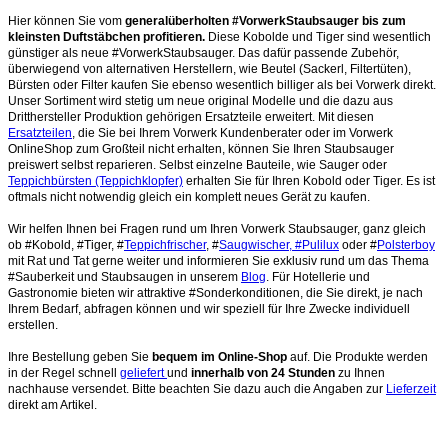
Hier können Sie vom
generalüberholten #VorwerkStaubsauger bis zum
kleinsten Duftstäbchen profitieren.
Diese Kobolde und Tiger sind wesentlich
günstiger als neue #VorwerkStaubsauger. Das dafür passende Zubehör,
überwiegend von alternativen Herstellern, wie Beutel (Sackerl, Filtertüten),
Bürsten oder Filter kaufen Sie ebenso wesentlich billiger als bei Vorwerk direkt.
Unser Sortiment wird stetig um neue original Modelle und die dazu aus
Dritthersteller Produktion gehörigen Ersatzteile erweitert. Mit diesen
Ersatzteilen
, die Sie bei Ihrem Vorwerk Kundenberater oder im Vorwerk
OnlineShop zum Großteil nicht erhalten, können Sie Ihren Staubsauger
preiswert selbst reparieren. Selbst einzelne Bauteile, wie Sauger oder
Teppichbürsten (Teppichklopfer)
erhalten Sie für Ihren Kobold oder Tiger. Es ist
oftmals nicht notwendig gleich ein komplett neues Gerät zu kaufen.
Wir helfen Ihnen bei Fragen rund um Ihren Vorwerk Staubsauger, ganz gleich
ob #Kobold, #Tiger, #
Teppichfrischer
, #
Saugwischer, #Pulilux
oder #
Polsterboy
mit Rat und Tat gerne weiter und informieren Sie exklusiv rund um das Thema
#Sauberkeit und Staubsaugen in unserem
Blog
. Für Hotellerie und
Gastronomie bieten wir attraktive #Sonderkonditionen, die Sie direkt, je nach
Ihrem Bedarf, abfragen können und wir speziell für Ihre Zwecke individuell
erstellen.
Ihre Bestellung geben Sie
bequem im Online-Shop
auf. Die Produkte werden
in der Regel schnell
geliefert
und
innerhalb von 24 Stunden
zu Ihnen
nachhause versendet. Bitte beachten Sie dazu auch die Angaben zur
Lieferzeit
direkt am Artikel.