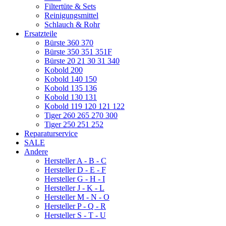
Filtertüte & Sets
Reinigungsmittel
Schlauch & Rohr
Ersatzteile
Bürste 360 370
Bürste 350 351 351F
Bürste 20 21 30 31 340
Kobold 200
Kobold 140 150
Kobold 135 136
Kobold 130 131
Kobold 119 120 121 122
Tiger 260 265 270 300
Tiger 250 251 252
Reparaturservice
SALE
Andere
Hersteller A - B - C
Hersteller D - E - F
Hersteller G - H - I
Hersteller J - K - L
Hersteller M - N - O
Hersteller P - Q - R
Hersteller S - T - U