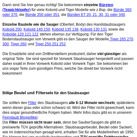
Dann sind Sie hier genau richtig! Sie bekommen
einzelne
Bürsten
(Teppichklopfer)
für viele Kobold und Tiger Modelle wie z.Bsp. die
Bürste 360
oder 370
, die
Bürste 350 oder 351
, die
Bürsten ET 20, 21, 30, 31 oder 340
.
Einzelne Bauteile wie die Sauger
(Oberteil, Body) des Handstaubsaugers
Kobold 200
,
Kobold 140 150
,
Kobold 135 136
,
Kobold 130 131
sowie die
Kobolde 120 121 122
stehen ebenso zur Verfügung. Für den Tiger
Bodenstaubsauger von Vorwerk gibt es den Sauger der Modelle
Tiger 265 270
300
,
Tiger 260
und
Tiger 250 251 252
.
Die Ersatzteile sind von Drittherstellern produziert, daher
viel günstiger
als
original Teile. Sie sind speziell für Vorwerk Staubsauger hergestellt und passen
daher exakt in Ihren Vorwerk Kobold oder Vorwerk Tiger. Sie bekommen bei
uns sogar Teile zum günstigen Preis, welche Sie direkt bei Vorwerk nicht
bekommen!
Beutel und Filtersets
Billige
für den Staubsauger
Sie sollten den
Filter
des Staubsaugers
alle 6-12 Monate wechseln
, spätestens
wenn dieser grau oder schon schwarz ist. Wird der Filter nicht gewechselt, kann
dies sogar gesundheitliche Folgen haben. Mehr Infos dazu gibt es in unserem
Feinstaub Blogartikel
.
Die
Filter müssen nicht teuer sein
, denn bei SauberSaugen.de gibt es
preiswerte TÜV geprüfte Alternativen. Staubsaugerbeutel, Beutel oder Sackerl,
wie im österreichischen gesagt wird, erhalten Sie für alle Modellreihen ab 1950.
Sie können bei uns qualitativ hochwertige und
TÜV geprüfte Dritthersteller