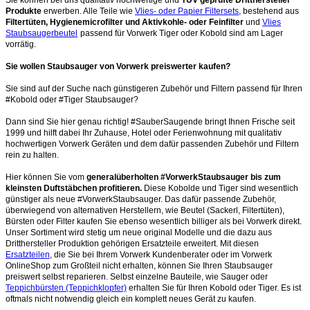
Produkte
erwerben. Alle Teile wie
Vlies- oder Papier Filtersets
, bestehend aus
Filtertüten, Hygienemicrofilter und Aktivkohle- oder Feinfilter
und
Vlies
Staubsaugerbeutel
passend für Vorwerk Tiger oder Kobold sind am Lager
vorrätig.
Sie wollen Staubsauger von Vorwerk preiswerter kaufen?
Sie sind auf der Suche nach günstigeren Zubehör und Filtern passend für Ihren
#Kobold oder #Tiger Staubsauger?
Dann sind Sie hier genau richtig! #SauberSaugende bringt Ihnen Frische seit
1999 und hilft dabei Ihr Zuhause, Hotel oder Ferienwohnung mit qualitativ
hochwertigen Vorwerk Geräten und dem dafür passenden Zubehör und Filtern
rein zu halten.
Hier können Sie vom
generalüberholten #VorwerkStaubsauger bis zum
kleinsten Duftstäbchen profitieren.
Diese Kobolde und Tiger sind wesentlich
günstiger als neue #VorwerkStaubsauger. Das dafür passende Zubehör,
überwiegend von alternativen Herstellern, wie Beutel (Sackerl, Filtertüten),
Bürsten oder Filter kaufen Sie ebenso wesentlich billiger als bei Vorwerk direkt.
Unser Sortiment wird stetig um neue original Modelle und die dazu aus
Dritthersteller Produktion gehörigen Ersatzteile erweitert. Mit diesen
Ersatzteilen
, die Sie bei Ihrem Vorwerk Kundenberater oder im Vorwerk
OnlineShop zum Großteil nicht erhalten, können Sie Ihren Staubsauger
preiswert selbst reparieren. Selbst einzelne Bauteile, wie Sauger oder
Teppichbürsten (Teppichklopfer)
erhalten Sie für Ihren Kobold oder Tiger. Es ist
oftmals nicht notwendig gleich ein komplett neues Gerät zu kaufen.