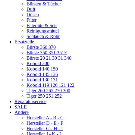
Bürsten & Tücher
Duft
Düsen
Filter
Filtertüte & Sets
Reinigungsmittel
Schlauch & Rohr
Ersatzteile
Bürste 360 370
Bürste 350 351 351F
Bürste 20 21 30 31 340
Kobold 200
Kobold 140 150
Kobold 135 136
Kobold 130 131
Kobold 119 120 121 122
Tiger 260 265 270 300
Tiger 250 251 252
Reparaturservice
SALE
Andere
Hersteller A - B - C
Hersteller D - E - F
Hersteller G - H - I
Hersteller J - K - L