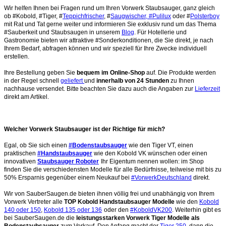
Wir helfen Ihnen bei Fragen rund um Ihren Vorwerk Staubsauger, ganz gleich
ob #Kobold, #Tiger, #
Teppichfrischer
, #
Saugwischer, #Pulilux
oder #
Polsterboy
mit Rat und Tat gerne weiter und informieren Sie exklusiv rund um das Thema
#Sauberkeit und Staubsaugen in unserem
Blog
. Für Hotellerie und
Gastronomie bieten wir attraktive #Sonderkonditionen, die Sie direkt, je nach
Ihrem Bedarf, abfragen können und wir speziell für Ihre Zwecke individuell
erstellen.
Ihre Bestellung geben Sie
bequem im Online-Shop
auf. Die Produkte werden
in der Regel schnell
geliefert
und
innerhalb von 24 Stunden
zu Ihnen
nachhause versendet. Bitte beachten Sie dazu auch die Angaben zur
Lieferzeit
direkt am Artikel.
Welcher Vorwerk Staubsauger ist der Richtige für mich?
Egal, ob Sie sich einen
#Bodenstaubsauger
wie den Tiger VT, einen
praktischen
#Handstaubsauger
wie den Kobold VK wünschen oder einen
innovativen
Staubsauger Roboter
Ihr Eigentum nennen wollen: im Shop
finden Sie die verschiedensten Modelle für alle Bedürfnisse, teilweise mit bis zu
50% Ersparnis gegenüber einem Neukauf bei
#VorwerkDeutschland
direkt.
Wir von SauberSaugen.de bieten ihnen völlig frei und unabhängig von Ihrem
Vorwerk Vertreter alle
TOP Kobold Handstaubsauger Modelle
wie den
Kobold
140 oder 150
,
Kobold 135 oder 136
oder den
#KoboldVK200
. Weiterhin gibt es
bei SauberSaugen.de die
leistungsstarken Vorwerk Tiger Modelle als
Bodenstaubsauger
zum Verkauf. Den Anfang macht der
Tiger 250
, dann die