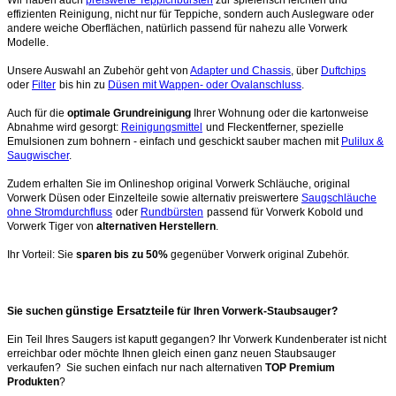
effizienten Reinigung, nicht nur für Teppiche, sondern auch Auslegware oder
andere weiche Oberflächen, natürlich passend für nahezu alle Vorwerk
Modelle.
Unsere Auswahl an Zubehör geht von
Adapter und Chassis
, über
Duftchips
oder
Filter
bis hin zu
Düsen mit Wappen- oder Ovalanschluss
.
Auch für die
optimale Grundreinigung
Ihrer Wohnung oder die kartonweise
Abnahme wird gesorgt:
Reinigungsmittel
und Fleckentferner, spezielle
Emulsionen zum bohnern - einfach und geschickt sauber machen mit
Pulilux &
Saugwischer
.
Zudem erhalten Sie im Onlineshop original Vorwerk Schläuche, original
Vorwerk Düsen oder Einzelteile sowie alternativ preiswertere
Saugschläuche
ohne Stromdurchfluss
oder
Rundbürsten
passend für Vorwerk Kobold und
Vorwerk Tiger von
alternativen Herstellern
.
Ihr Vorteil: Sie
sparen bis zu 50%
gegenüber Vorwerk original Zubehör.
günstige Ersatzteile
Sie suchen
für Ihren Vorwerk-Staubsauger?
Ein Teil Ihres Saugers ist kaputt gegangen? Ihr Vorwerk Kundenberater ist nicht
erreichbar oder möchte Ihnen gleich einen ganz neuen Staubsauger
verkaufen? Sie suchen einfach nur nach alternativen
TOP Premium
Produkten
?