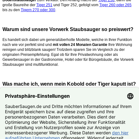
große Baureihe der
Tiger 251
und Tiger 252, gefolgt vom
Tiger 260 oder 265
bis zu den
Tigern 270 oder 300
.
Warum sind unsere Vorwerk Staubsauger so preiswert?
Es handelt sich dabei um generalüberholte Modelle, welche in Ihrer Funktion
nach wie vor perfekt sind und
mit vollen 24 Monaten Garantie
Ihre Wohnung
reinigen und blitzblank saugen!
Trotzdem sparen Sie im Vergleich zu der
originalen Preisempfehlung. Egal ob für Ihre Privatwohnung oder als
Gewerbesauger in der Gastronomie, Hotel oder für Bürogebäude, die Vorwerk
Staubsauger sind multifunktional.
Was mache ich, wenn mein Kobold oder Tiger kaputt ist?
Nutzen Sie unseren
#Reparaturservice
. Fast alle Vorwerk Staubsauger
reparieren wir Ihnen zum #Festpreis.
© SauberSaugen.de – Ihr Spezialist für Zubehör und Ersatzteile
passend für Vorwerk Staubsauger
*gilt für Lieferungen innerhalb Deutschlands, Lieferzeiten ins
Ausland siehe
Lieferung & Versand
, gilt für Bestell- und
Zahlungseingang von Montag – Freitag, sofern Artikel lieferbar