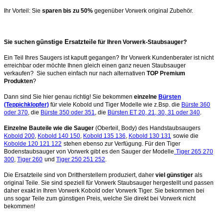
Ihr Vorteil: Sie
sparen bis zu 50%
gegenüber Vorwerk original Zubehör.
günstige Ersatzteile
Sie suchen
für Ihren Vorwerk-Staubsauger?
Ein Teil Ihres Saugers ist kaputt gegangen? Ihr Vorwerk Kundenberater ist nicht
erreichbar oder möchte Ihnen gleich einen ganz neuen Staubsauger
verkaufen? Sie suchen einfach nur nach alternativen
TOP Premium
Produkten
?
Dann sind Sie hier genau richtig! Sie bekommen
einzelne
Bürsten
(Teppichklopfer)
für viele Kobold und Tiger Modelle wie z.Bsp. die
Bürste 360
oder 370
, die
Bürste 350 oder 351
, die
Bürsten ET 20, 21, 30, 31 oder 340
.
Einzelne Bauteile wie die Sauger
(Oberteil, Body) des Handstaubsaugers
Kobold 200
,
Kobold 140 150
,
Kobold 135 136
,
Kobold 130 131
sowie die
Kobolde 120 121 122
stehen ebenso zur Verfügung. Für den Tiger
Bodenstaubsauger von Vorwerk gibt es den Sauger der Modelle
Tiger 265 270
300
,
Tiger 260
und
Tiger 250 251 252
.
Die Ersatzteile sind von Drittherstellern produziert, daher
viel günstiger
als
original Teile. Sie sind speziell für Vorwerk Staubsauger hergestellt und passen
daher exakt in Ihren Vorwerk Kobold oder Vorwerk Tiger. Sie bekommen bei
uns sogar Teile zum günstigen Preis, welche Sie direkt bei Vorwerk nicht
bekommen!