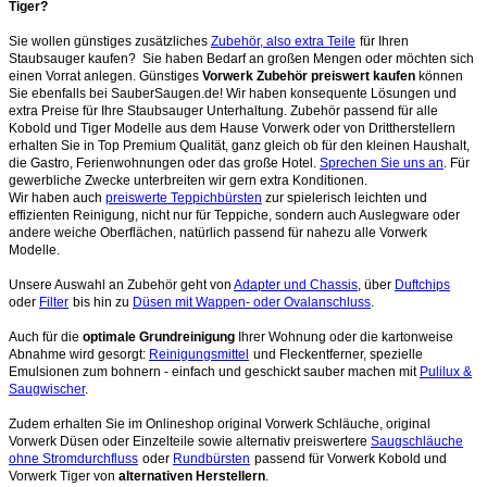
Tiger?
Sie wollen günstiges zusätzliches
Zubehör, also extra Teile
für Ihren
Staubsauger kaufen? Sie haben Bedarf an großen Mengen oder möchten sich
einen Vorrat anlegen. Günstiges
Vorwerk Zubehör preiswert kaufen
können
Sie ebenfalls bei SauberSaugen.de! Wir haben konsequente Lösungen und
extra Preise für Ihre Staubsauger Unterhaltung. Zubehör passend für alle
Kobold und Tiger Modelle aus dem Hause Vorwerk oder von Drittherstellern
erhalten Sie in Top Premium Qualität, ganz gleich ob für den kleinen Haushalt,
die Gastro, Ferienwohnungen oder das große Hotel.
Sprechen Sie uns an
. Für
gewerbliche Zwecke unterbreiten wir gern extra Konditionen.
Wir haben auch
preiswerte Teppichbürsten
zur spielerisch leichten und
effizienten Reinigung, nicht nur für Teppiche, sondern auch Auslegware oder
andere weiche Oberflächen, natürlich passend für nahezu alle Vorwerk
Modelle.
Unsere Auswahl an Zubehör geht von
Adapter und Chassis
, über
Duftchips
oder
Filter
bis hin zu
Düsen mit Wappen- oder Ovalanschluss
.
Auch für die
optimale Grundreinigung
Ihrer Wohnung oder die kartonweise
Abnahme wird gesorgt:
Reinigungsmittel
und Fleckentferner, spezielle
Emulsionen zum bohnern - einfach und geschickt sauber machen mit
Pulilux &
Saugwischer
.
Zudem erhalten Sie im Onlineshop original Vorwerk Schläuche, original
Vorwerk Düsen oder Einzelteile sowie alternativ preiswertere
Saugschläuche
ohne Stromdurchfluss
oder
Rundbürsten
passend für Vorwerk Kobold und
Vorwerk Tiger von
alternativen Herstellern
.