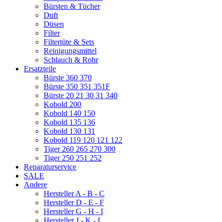
Bürsten & Tücher
Duft
Düsen
Filter
Filtertüte & Sets
Reinigungsmittel
Schlauch & Rohr
Ersatzteile
Bürste 360 370
Bürste 350 351 351F
Bürste 20 21 30 31 340
Kobold 200
Kobold 140 150
Kobold 135 136
Kobold 130 131
Kobold 119 120 121 122
Tiger 260 265 270 300
Tiger 250 251 252
Reparaturservice
SALE
Andere
Hersteller A - B - C
Hersteller D - E - F
Hersteller G - H - I
Hersteller J - K - L