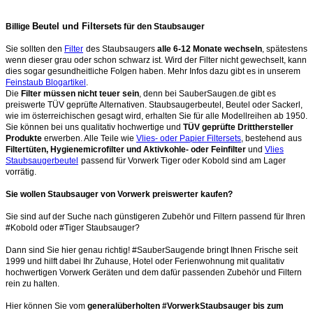
Beutel und Filtersets
Billige
für den Staubsauger
Sie sollten den
Filter
des Staubsaugers
alle 6-12 Monate wechseln
, spätestens
wenn dieser grau oder schon schwarz ist. Wird der Filter nicht gewechselt, kann
dies sogar gesundheitliche Folgen haben. Mehr Infos dazu gibt es in unserem
Feinstaub Blogartikel
.
Die
Filter müssen nicht teuer sein
, denn bei SauberSaugen.de gibt es
preiswerte TÜV geprüfte Alternativen. Staubsaugerbeutel, Beutel oder Sackerl,
wie im österreichischen gesagt wird, erhalten Sie für alle Modellreihen ab 1950.
Sie können bei uns qualitativ hochwertige und
TÜV geprüfte Dritthersteller
Produkte
erwerben. Alle Teile wie
Vlies- oder Papier Filtersets
, bestehend aus
Filtertüten, Hygienemicrofilter und Aktivkohle- oder Feinfilter
und
Vlies
Staubsaugerbeutel
passend für Vorwerk Tiger oder Kobold sind am Lager
vorrätig.
Sie wollen Staubsauger von Vorwerk preiswerter kaufen?
Sie sind auf der Suche nach günstigeren Zubehör und Filtern passend für Ihren
#Kobold oder #Tiger Staubsauger?
Dann sind Sie hier genau richtig! #SauberSaugende bringt Ihnen Frische seit
1999 und hilft dabei Ihr Zuhause, Hotel oder Ferienwohnung mit qualitativ
hochwertigen Vorwerk Geräten und dem dafür passenden Zubehör und Filtern
rein zu halten.
Hier können Sie vom
generalüberholten #VorwerkStaubsauger bis zum