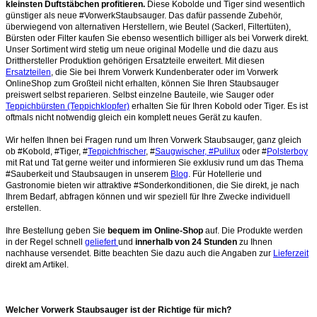
kleinsten Duftstäbchen profitieren.
Diese Kobolde und Tiger sind wesentlich
günstiger als neue #VorwerkStaubsauger. Das dafür passende Zubehör,
überwiegend von alternativen Herstellern, wie Beutel (Sackerl, Filtertüten),
Bürsten oder Filter kaufen Sie ebenso wesentlich billiger als bei Vorwerk direkt.
Unser Sortiment wird stetig um neue original Modelle und die dazu aus
Dritthersteller Produktion gehörigen Ersatzteile erweitert. Mit diesen
Ersatzteilen
, die Sie bei Ihrem Vorwerk Kundenberater oder im Vorwerk
OnlineShop zum Großteil nicht erhalten, können Sie Ihren Staubsauger
preiswert selbst reparieren. Selbst einzelne Bauteile, wie Sauger oder
Teppichbürsten (Teppichklopfer)
erhalten Sie für Ihren Kobold oder Tiger. Es ist
oftmals nicht notwendig gleich ein komplett neues Gerät zu kaufen.
Wir helfen Ihnen bei Fragen rund um Ihren Vorwerk Staubsauger, ganz gleich
ob #Kobold, #Tiger, #
Teppichfrischer
, #
Saugwischer, #Pulilux
oder #
Polsterboy
mit Rat und Tat gerne weiter und informieren Sie exklusiv rund um das Thema
#Sauberkeit und Staubsaugen in unserem
Blog
. Für Hotellerie und
Gastronomie bieten wir attraktive #Sonderkonditionen, die Sie direkt, je nach
Ihrem Bedarf, abfragen können und wir speziell für Ihre Zwecke individuell
erstellen.
Ihre Bestellung geben Sie
bequem im Online-Shop
auf. Die Produkte werden
in der Regel schnell
geliefert
und
innerhalb von 24 Stunden
zu Ihnen
nachhause versendet. Bitte beachten Sie dazu auch die Angaben zur
Lieferzeit
direkt am Artikel.
Welcher Vorwerk Staubsauger ist der Richtige für mich?