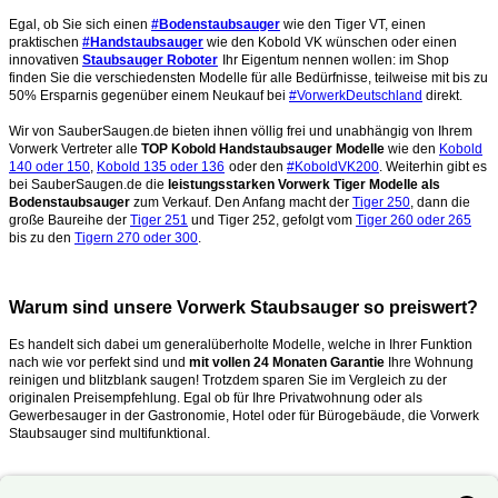
Egal, ob Sie sich einen
#Bodenstaubsauger
wie den Tiger VT, einen
praktischen
#Handstaubsauger
wie den Kobold VK wünschen oder einen
innovativen
Staubsauger Roboter
Ihr Eigentum nennen wollen: im Shop
finden Sie die verschiedensten Modelle für alle Bedürfnisse, teilweise mit bis zu
50% Ersparnis gegenüber einem Neukauf bei
#VorwerkDeutschland
direkt.
Wir von SauberSaugen.de bieten ihnen völlig frei und unabhängig von Ihrem
Vorwerk Vertreter alle
TOP Kobold Handstaubsauger Modelle
wie den
Kobold
140 oder 150
,
Kobold 135 oder 136
oder den
#KoboldVK200
. Weiterhin gibt es
bei SauberSaugen.de die
leistungsstarken Vorwerk Tiger Modelle als
Bodenstaubsauger
zum Verkauf. Den Anfang macht der
Tiger 250
, dann die
große Baureihe der
Tiger 251
und Tiger 252, gefolgt vom
Tiger 260 oder 265
bis zu den
Tigern 270 oder 300
.
Warum sind unsere Vorwerk Staubsauger so preiswert?
Es handelt sich dabei um generalüberholte Modelle, welche in Ihrer Funktion
nach wie vor perfekt sind und
mit vollen 24 Monaten Garantie
Ihre Wohnung
reinigen und blitzblank saugen!
Trotzdem sparen Sie im Vergleich zu der
originalen Preisempfehlung. Egal ob für Ihre Privatwohnung oder als
Gewerbesauger in der Gastronomie, Hotel oder für Bürogebäude, die Vorwerk
Staubsauger sind multifunktional.