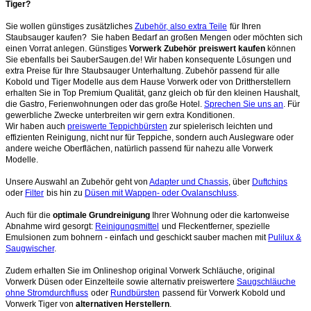
Tiger?
Sie wollen günstiges zusätzliches
Zubehör, also extra Teile
für Ihren
Staubsauger kaufen? Sie haben Bedarf an großen Mengen oder möchten sich
einen Vorrat anlegen. Günstiges
Vorwerk Zubehör preiswert kaufen
können
Sie ebenfalls bei SauberSaugen.de! Wir haben konsequente Lösungen und
extra Preise für Ihre Staubsauger Unterhaltung. Zubehör passend für alle
Kobold und Tiger Modelle aus dem Hause Vorwerk oder von Drittherstellern
erhalten Sie in Top Premium Qualität, ganz gleich ob für den kleinen Haushalt,
die Gastro, Ferienwohnungen oder das große Hotel.
Sprechen Sie uns an
. Für
gewerbliche Zwecke unterbreiten wir gern extra Konditionen.
Wir haben auch
preiswerte Teppichbürsten
zur spielerisch leichten und
effizienten Reinigung, nicht nur für Teppiche, sondern auch Auslegware oder
andere weiche Oberflächen, natürlich passend für nahezu alle Vorwerk
Modelle.
Unsere Auswahl an Zubehör geht von
Adapter und Chassis
, über
Duftchips
oder
Filter
bis hin zu
Düsen mit Wappen- oder Ovalanschluss
.
Auch für die
optimale Grundreinigung
Ihrer Wohnung oder die kartonweise
Abnahme wird gesorgt:
Reinigungsmittel
und Fleckentferner, spezielle
Emulsionen zum bohnern - einfach und geschickt sauber machen mit
Pulilux &
Saugwischer
.
Zudem erhalten Sie im Onlineshop original Vorwerk Schläuche, original
Vorwerk Düsen oder Einzelteile sowie alternativ preiswertere
Saugschläuche
ohne Stromdurchfluss
oder
Rundbürsten
passend für Vorwerk Kobold und
Vorwerk Tiger von
alternativen Herstellern
.