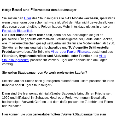
Beutel und Filtersets
Billige
für den Staubsauger
Sie sollten den
Filter
des Staubsaugers
alle 6-12 Monate wechseln
, spätestens
wenn dieser grau oder schon schwarz ist. Wird der Filter nicht gewechselt, kann
dies sogar gesundheitliche Folgen haben. Mehr Infos dazu gibt es in unserem
Feinstaub Blogartikel
.
Die
Filter müssen nicht teuer sein
, denn bei SauberSaugen.de gibt es
preiswerte TÜV geprüfte Alternativen. Staubsaugerbeutel, Beutel oder Sackerl,
wie im österreichischen gesagt wird, erhalten Sie für alle Modellreihen ab 1950.
Sie können bei uns qualitativ hochwertige und
TÜV geprüfte Dritthersteller
Produkte
erwerben. Alle Teile wie
Vlies- oder Papier Filtersets
, bestehend aus
Filtertüten, Hygienemicrofilter und Aktivkohle- oder Feinfilter
und
Vlies
Staubsaugerbeutel
passend für Vorwerk Tiger oder Kobold sind am Lager
vorrätig.
Sie wollen Staubsauger von Vorwerk preiswerter kaufen?
Sie sind auf der Suche nach günstigeren Zubehör und Filtern passend für Ihren
#Kobold oder #Tiger Staubsauger?
Dann sind Sie hier genau richtig! #SauberSaugende bringt Ihnen Frische seit
1999 und hilft dabei Ihr Zuhause, Hotel oder Ferienwohnung mit qualitativ
hochwertigen Vorwerk Geräten und dem dafür passenden Zubehör und Filtern
rein zu halten.
Hier können Sie vom
generalüberholten #VorwerkStaubsauger bis zum