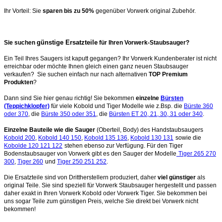
Ihr Vorteil: Sie
sparen bis zu 50%
gegenüber Vorwerk original Zubehör.
günstige Ersatzteile
Sie suchen
für Ihren Vorwerk-Staubsauger?
Ein Teil Ihres Saugers ist kaputt gegangen? Ihr Vorwerk Kundenberater ist nicht
erreichbar oder möchte Ihnen gleich einen ganz neuen Staubsauger
verkaufen? Sie suchen einfach nur nach alternativen
TOP Premium
Produkten
?
Dann sind Sie hier genau richtig! Sie bekommen
einzelne
Bürsten
(Teppichklopfer)
für viele Kobold und Tiger Modelle wie z.Bsp. die
Bürste 360
oder 370
, die
Bürste 350 oder 351
, die
Bürsten ET 20, 21, 30, 31 oder 340
.
Einzelne Bauteile wie die Sauger
(Oberteil, Body) des Handstaubsaugers
Kobold 200
,
Kobold 140 150
,
Kobold 135 136
,
Kobold 130 131
sowie die
Kobolde 120 121 122
stehen ebenso zur Verfügung. Für den Tiger
Bodenstaubsauger von Vorwerk gibt es den Sauger der Modelle
Tiger 265 270
300
,
Tiger 260
und
Tiger 250 251 252
.
Die Ersatzteile sind von Drittherstellern produziert, daher
viel günstiger
als
original Teile. Sie sind speziell für Vorwerk Staubsauger hergestellt und passen
daher exakt in Ihren Vorwerk Kobold oder Vorwerk Tiger. Sie bekommen bei
uns sogar Teile zum günstigen Preis, welche Sie direkt bei Vorwerk nicht
bekommen!