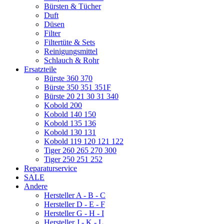
Bürsten & Tücher
Duft
Düsen
Filter
Filtertüte & Sets
Reinigungsmittel
Schlauch & Rohr
Ersatzteile
Bürste 360 370
Bürste 350 351 351F
Bürste 20 21 30 31 340
Kobold 200
Kobold 140 150
Kobold 135 136
Kobold 130 131
Kobold 119 120 121 122
Tiger 260 265 270 300
Tiger 250 251 252
Reparaturservice
SALE
Andere
Hersteller A - B - C
Hersteller D - E - F
Hersteller G - H - I
Hersteller J - K - L