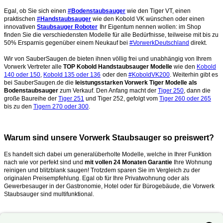
Egal, ob Sie sich einen
#Bodenstaubsauger
wie den Tiger VT, einen
praktischen
#Handstaubsauger
wie den Kobold VK wünschen oder einen
innovativen
Staubsauger Roboter
Ihr Eigentum nennen wollen: im Shop
finden Sie die verschiedensten Modelle für alle Bedürfnisse, teilweise mit bis zu
50% Ersparnis gegenüber einem Neukauf bei
#VorwerkDeutschland
direkt.
Wir von SauberSaugen.de bieten ihnen völlig frei und unabhängig von Ihrem
Vorwerk Vertreter alle
TOP Kobold Handstaubsauger Modelle
wie den
Kobold
140 oder 150
,
Kobold 135 oder 136
oder den
#KoboldVK200
. Weiterhin gibt es
bei SauberSaugen.de die
leistungsstarken Vorwerk Tiger Modelle als
Bodenstaubsauger
zum Verkauf. Den Anfang macht der
Tiger 250
, dann die
große Baureihe der
Tiger 251
und Tiger 252, gefolgt vom
Tiger 260 oder 265
bis zu den
Tigern 270 oder 300
.
Warum sind unsere Vorwerk Staubsauger so preiswert?
Es handelt sich dabei um generalüberholte Modelle, welche in Ihrer Funktion
nach wie vor perfekt sind und
mit vollen 24 Monaten Garantie
Ihre Wohnung
reinigen und blitzblank saugen!
Trotzdem sparen Sie im Vergleich zu der
originalen Preisempfehlung. Egal ob für Ihre Privatwohnung oder als
Gewerbesauger in der Gastronomie, Hotel oder für Bürogebäude, die Vorwerk
Staubsauger sind multifunktional.