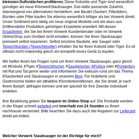
kleinsten Duftstäbchen profitieren.
Diese Kobolde und Tiger sind wesentlich
günstiger als neue #VorwerkStaubsauger. Das dafür passende Zubehör,
überwiegend von alternativen Herstellern, wie Beutel (Sackerl, Filtertüten),
Bürsten oder Filter kaufen Sie ebenso wesentlich billiger als bei Vorwerk direkt.
Unser Sortiment wird stetig um neue original Modelle und die dazu aus
Dritthersteller Produktion gehörigen Ersatzteile erweitert. Mit diesen
Ersatzteilen
, die Sie bei Ihrem Vorwerk Kundenberater oder im Vorwerk
OnlineShop zum Großteil nicht erhalten, können Sie Ihren Staubsauger
preiswert selbst reparieren. Selbst einzelne Bauteile, wie Sauger oder
Teppichbürsten (Teppichklopfer)
erhalten Sie für Ihren Kobold oder Tiger. Es ist
oftmals nicht notwendig gleich ein komplett neues Gerät zu kaufen.
Wir helfen Ihnen bei Fragen rund um Ihren Vorwerk Staubsauger, ganz gleich
ob #Kobold, #Tiger, #
Teppichfrischer
, #
Saugwischer, #Pulilux
oder #
Polsterboy
mit Rat und Tat gerne weiter und informieren Sie exklusiv rund um das Thema
#Sauberkeit und Staubsaugen in unserem
Blog
. Für Hotellerie und
Gastronomie bieten wir attraktive #Sonderkonditionen, die Sie direkt, je nach
Ihrem Bedarf, abfragen können und wir speziell für Ihre Zwecke individuell
erstellen.
Ihre Bestellung geben Sie
bequem im Online-Shop
auf. Die Produkte werden
in der Regel schnell
geliefert
und
innerhalb von 24 Stunden
zu Ihnen
nachhause versendet. Bitte beachten Sie dazu auch die Angaben zur
Lieferzeit
direkt am Artikel.
Welcher Vorwerk Staubsauger ist der Richtige für mich?