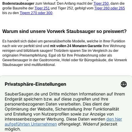
Bodenstaubsauger
zum Verkauf. Den Anfang macht der
Tiger 250
, dann die
große Baureihe der
Tiger 251
und Tiger 252, gefolgt vom
Tiger 260 oder 265
bis zu den
Tigern 270 oder 300
.
Warum sind unsere Vorwerk Staubsauger so preiswert?
Es handelt sich dabei um generalüberholte Modelle, welche in Ihrer Funktion
nach wie vor perfekt sind und
mit vollen 24 Monaten Garantie
Ihre Wohnung
reinigen und blitzblank saugen!
Trotzdem sparen Sie im Vergleich zu der
originalen Preisempfehlung. Egal ob für Ihre Privatwohnung oder als
Gewerbesauger in der Gastronomie, Hotel oder für Bürogebäude, die Vorwerk
Staubsauger sind multifunktional.
Was mache ich, wenn mein Kobold oder Tiger kaputt ist?
Nutzen Sie unseren
#Reparaturservice
. Fast alle Vorwerk Staubsauger
reparieren wir Ihnen zum #Festpreis.
© SauberSaugen.de – Ihr Spezialist für Zubehör und Ersatzteile
passend für Vorwerk Staubsauger
*gilt für Lieferungen innerhalb Deutschlands, Lieferzeiten ins
Ausland siehe
Lieferung & Versand
, gilt für Bestell- und