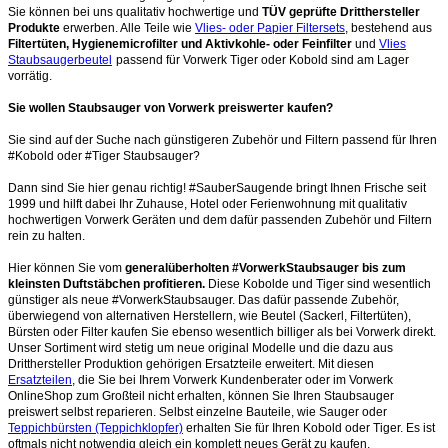
Sie können bei uns qualitativ hochwertige und
TÜV geprüfte Dritthersteller
Produkte
erwerben. Alle Teile wie
Vlies- oder Papier Filtersets
, bestehend aus
Filtertüten, Hygienemicrofilter und Aktivkohle- oder Feinfilter
und
Vlies
Staubsaugerbeutel
passend für Vorwerk Tiger oder Kobold sind am Lager
vorrätig.
Sie wollen Staubsauger von Vorwerk preiswerter kaufen?
Sie sind auf der Suche nach günstigeren Zubehör und Filtern passend für Ihren
#Kobold oder #Tiger Staubsauger?
Dann sind Sie hier genau richtig! #SauberSaugende bringt Ihnen Frische seit
1999 und hilft dabei Ihr Zuhause, Hotel oder Ferienwohnung mit qualitativ
hochwertigen Vorwerk Geräten und dem dafür passenden Zubehör und Filtern
rein zu halten.
Hier können Sie vom
generalüberholten #VorwerkStaubsauger bis zum
kleinsten Duftstäbchen profitieren.
Diese Kobolde und Tiger sind wesentlich
günstiger als neue #VorwerkStaubsauger. Das dafür passende Zubehör,
überwiegend von alternativen Herstellern, wie Beutel (Sackerl, Filtertüten),
Bürsten oder Filter kaufen Sie ebenso wesentlich billiger als bei Vorwerk direkt.
Unser Sortiment wird stetig um neue original Modelle und die dazu aus
Dritthersteller Produktion gehörigen Ersatzteile erweitert. Mit diesen
Ersatzteilen
, die Sie bei Ihrem Vorwerk Kundenberater oder im Vorwerk
OnlineShop zum Großteil nicht erhalten, können Sie Ihren Staubsauger
preiswert selbst reparieren. Selbst einzelne Bauteile, wie Sauger oder
Teppichbürsten (Teppichklopfer)
erhalten Sie für Ihren Kobold oder Tiger. Es ist
oftmals nicht notwendig gleich ein komplett neues Gerät zu kaufen.