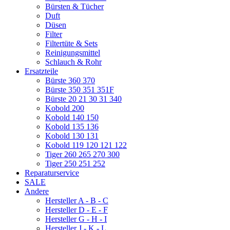
Bürsten & Tücher
Duft
Düsen
Filter
Filtertüte & Sets
Reinigungsmittel
Schlauch & Rohr
Ersatzteile
Bürste 360 370
Bürste 350 351 351F
Bürste 20 21 30 31 340
Kobold 200
Kobold 140 150
Kobold 135 136
Kobold 130 131
Kobold 119 120 121 122
Tiger 260 265 270 300
Tiger 250 251 252
Reparaturservice
SALE
Andere
Hersteller A - B - C
Hersteller D - E - F
Hersteller G - H - I
Hersteller J - K - L