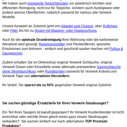
Wir haben auch
preiswerte Teppichbürsten
zur spielerisch leichten und
effizienten Reinigung, nicht nur für Teppiche, sondern auch Auslegware oder
andere weiche Oberflächen, natürlich passend für nahezu alle Vorwerk
Modelle.
Unsere Auswahl an Zubehör geht von
Adapter und Chassis
, über
Duftchips
oder
Filter
bis hin zu
Düsen mit Wappen- oder Ovalanschluss
.
Auch für die
optimale Grundreinigung
Ihrer Wohnung oder die kartonweise
Abnahme wird gesorgt:
Reinigungsmittel
und Fleckentferner, spezielle
Emulsionen zum bohnern - einfach und geschickt sauber machen mit
Pulilux &
Saugwischer
.
Zudem erhalten Sie im Onlineshop original Vorwerk Schläuche, original
Vorwerk Düsen oder Einzelteile sowie alternativ preiswertere
Saugschläuche
ohne Stromdurchfluss
oder
Rundbürsten
passend für Vorwerk Kobold und
Vorwerk Tiger von
alternativen Herstellern
.
Ihr Vorteil: Sie
sparen bis zu 50%
gegenüber Vorwerk original Zubehör.
günstige Ersatzteile
Sie suchen
für Ihren Vorwerk-Staubsauger?
Ein Teil Ihres Saugers ist kaputt gegangen? Ihr Vorwerk Kundenberater ist nicht
erreichbar oder möchte Ihnen gleich einen ganz neuen Staubsauger
verkaufen? Sie suchen einfach nur nach alternativen
TOP Premium
Produkten
?