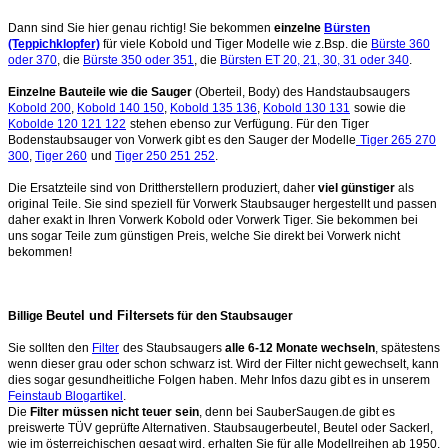
Dann sind Sie hier genau richtig! Sie bekommen
einzelne
Bürsten
(Teppichklopfer)
für viele Kobold und Tiger Modelle wie z.Bsp. die
Bürste 360
oder 370
, die
Bürste 350 oder 351
, die
Bürsten ET 20, 21, 30, 31 oder 340
.
Einzelne Bauteile wie die Sauger
(Oberteil, Body) des Handstaubsaugers
Kobold 200
,
Kobold 140 150
,
Kobold 135 136
,
Kobold 130 131
sowie die
Kobolde 120 121 122
stehen ebenso zur Verfügung. Für den Tiger
Bodenstaubsauger von Vorwerk gibt es den Sauger der Modelle
Tiger 265 270
300
,
Tiger 260
und
Tiger 250 251 252
.
Die Ersatzteile sind von Drittherstellern produziert, daher
viel günstiger
als
original Teile. Sie sind speziell für Vorwerk Staubsauger hergestellt und passen
daher exakt in Ihren Vorwerk Kobold oder Vorwerk Tiger. Sie bekommen bei
uns sogar Teile zum günstigen Preis, welche Sie direkt bei Vorwerk nicht
bekommen!
Beutel und Filtersets
Billige
für den Staubsauger
Sie sollten den
Filter
des Staubsaugers
alle 6-12 Monate wechseln
, spätestens
wenn dieser grau oder schon schwarz ist. Wird der Filter nicht gewechselt, kann
dies sogar gesundheitliche Folgen haben. Mehr Infos dazu gibt es in unserem
Feinstaub Blogartikel
.
Die
Filter müssen nicht teuer sein
, denn bei SauberSaugen.de gibt es
preiswerte TÜV geprüfte Alternativen. Staubsaugerbeutel, Beutel oder Sackerl,
wie im österreichischen gesagt wird, erhalten Sie für alle Modellreihen ab 1950.