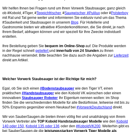
Wir helfen Ihnen bei Fragen rund um Ihren Vorwerk Staubsauger, ganz gleich
ob #Kobold, #Tiger, #
Teppichfrischer
, #
Saugwischer, #Pulilux
oder #
Polsterboy
mit Rat und Tat gerne weiter und informieren Sie exklusiv rund um das Thema
#Sauberkeit und Staubsaugen in unserem
Blog
. Für Hotellerie und
Gastronomie bieten wir attraktive #Sonderkonditionen, die Sie direkt, je nach
Ihrem Bedarf, abfragen können und wir speziell für Ihre Zwecke individuell
erstellen.
Ihre Bestellung geben Sie
bequem im Online-Shop
auf. Die Produkte werden
in der Regel schnell
geliefert
und
innerhalb von 24 Stunden
zu Ihnen
nachhause versendet. Bitte beachten Sie dazu auch die Angaben zur
Lieferzeit
direkt am Artikel.
Welcher Vorwerk Staubsauger ist der Richtige für mich?
Egal, ob Sie sich einen
#Bodenstaubsauger
wie den Tiger VT, einen
praktischen
#Handstaubsauger
wie den Kobold VK wünschen oder einen
innovativen
Staubsauger Roboter
Ihr Eigentum nennen wollen: im Shop
finden Sie die verschiedensten Modelle für alle Bedürfnisse, teilweise mit bis zu
50% Ersparnis gegenüber einem Neukauf bei
#VorwerkDeutschland
direkt.
Wir von SauberSaugen.de bieten ihnen völlig frei und unabhängig von Ihrem
Vorwerk Vertreter alle
TOP Kobold Handstaubsauger Modelle
wie den
Kobold
140 oder 150
,
Kobold 135 oder 136
oder den
#KoboldVK200
. Weiterhin gibt es
bei SauberSaugen.de die
leistungsstarken Vorwerk Tiger Modelle als