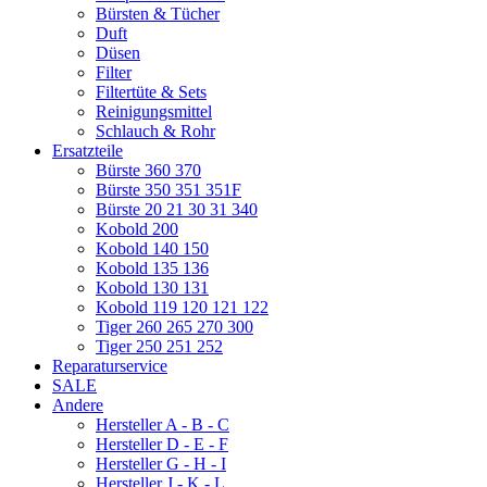
Bürsten & Tücher
Duft
Düsen
Filter
Filtertüte & Sets
Reinigungsmittel
Schlauch & Rohr
Ersatzteile
Bürste 360 370
Bürste 350 351 351F
Bürste 20 21 30 31 340
Kobold 200
Kobold 140 150
Kobold 135 136
Kobold 130 131
Kobold 119 120 121 122
Tiger 260 265 270 300
Tiger 250 251 252
Reparaturservice
SALE
Andere
Hersteller A - B - C
Hersteller D - E - F
Hersteller G - H - I
Hersteller J - K - L