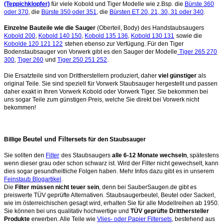
(Teppichklopfer)
für viele Kobold und Tiger Modelle wie z.Bsp. die
Bürste 360
oder 370
, die
Bürste 350 oder 351
, die
Bürsten ET 20, 21, 30, 31 oder 340
.
Einzelne Bauteile wie die Sauger
(Oberteil, Body) des Handstaubsaugers
Kobold 200
,
Kobold 140 150
,
Kobold 135 136
,
Kobold 130 131
sowie die
Kobolde 120 121 122
stehen ebenso zur Verfügung. Für den Tiger
Bodenstaubsauger von Vorwerk gibt es den Sauger der Modelle
Tiger 265 270
300
,
Tiger 260
und
Tiger 250 251 252
.
Die Ersatzteile sind von Drittherstellern produziert, daher
viel günstiger
als
original Teile. Sie sind speziell für Vorwerk Staubsauger hergestellt und passen
daher exakt in Ihren Vorwerk Kobold oder Vorwerk Tiger. Sie bekommen bei
uns sogar Teile zum günstigen Preis, welche Sie direkt bei Vorwerk nicht
bekommen!
Beutel und Filtersets
Billige
für den Staubsauger
Sie sollten den
Filter
des Staubsaugers
alle 6-12 Monate wechseln
, spätestens
wenn dieser grau oder schon schwarz ist. Wird der Filter nicht gewechselt, kann
dies sogar gesundheitliche Folgen haben. Mehr Infos dazu gibt es in unserem
Feinstaub Blogartikel
.
Die
Filter müssen nicht teuer sein
, denn bei SauberSaugen.de gibt es
preiswerte TÜV geprüfte Alternativen. Staubsaugerbeutel, Beutel oder Sackerl,
wie im österreichischen gesagt wird, erhalten Sie für alle Modellreihen ab 1950.
Sie können bei uns qualitativ hochwertige und
TÜV geprüfte Dritthersteller
Produkte
erwerben. Alle Teile wie
Vlies- oder Papier Filtersets
, bestehend aus