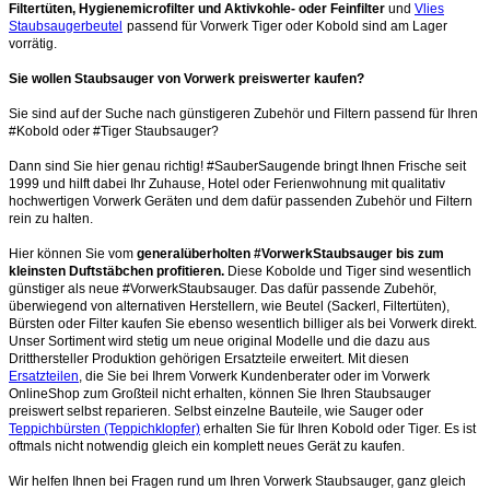
Filtertüten, Hygienemicrofilter und Aktivkohle- oder Feinfilter
und
Vlies
Staubsaugerbeutel
passend für Vorwerk Tiger oder Kobold sind am Lager
vorrätig.
Sie wollen Staubsauger von Vorwerk preiswerter kaufen?
Sie sind auf der Suche nach günstigeren Zubehör und Filtern passend für Ihren
#Kobold oder #Tiger Staubsauger?
Dann sind Sie hier genau richtig! #SauberSaugende bringt Ihnen Frische seit
1999 und hilft dabei Ihr Zuhause, Hotel oder Ferienwohnung mit qualitativ
hochwertigen Vorwerk Geräten und dem dafür passenden Zubehör und Filtern
rein zu halten.
Hier können Sie vom
generalüberholten #VorwerkStaubsauger bis zum
kleinsten Duftstäbchen profitieren.
Diese Kobolde und Tiger sind wesentlich
günstiger als neue #VorwerkStaubsauger. Das dafür passende Zubehör,
überwiegend von alternativen Herstellern, wie Beutel (Sackerl, Filtertüten),
Bürsten oder Filter kaufen Sie ebenso wesentlich billiger als bei Vorwerk direkt.
Unser Sortiment wird stetig um neue original Modelle und die dazu aus
Dritthersteller Produktion gehörigen Ersatzteile erweitert. Mit diesen
Ersatzteilen
, die Sie bei Ihrem Vorwerk Kundenberater oder im Vorwerk
OnlineShop zum Großteil nicht erhalten, können Sie Ihren Staubsauger
preiswert selbst reparieren. Selbst einzelne Bauteile, wie Sauger oder
Teppichbürsten (Teppichklopfer)
erhalten Sie für Ihren Kobold oder Tiger. Es ist
oftmals nicht notwendig gleich ein komplett neues Gerät zu kaufen.
Wir helfen Ihnen bei Fragen rund um Ihren Vorwerk Staubsauger, ganz gleich