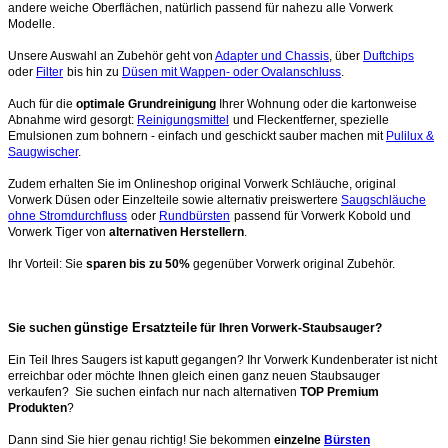
andere weiche Oberflächen, natürlich passend für nahezu alle Vorwerk
Modelle.
Unsere Auswahl an Zubehör geht von
Adapter und Chassis
, über
Duftchips
oder
Filter
bis hin zu
Düsen mit Wappen- oder Ovalanschluss
.
Auch für die
optimale Grundreinigung
Ihrer Wohnung oder die kartonweise
Abnahme wird gesorgt:
Reinigungsmittel
und Fleckentferner, spezielle
Emulsionen zum bohnern - einfach und geschickt sauber machen mit
Pulilux &
Saugwischer
.
Zudem erhalten Sie im Onlineshop original Vorwerk Schläuche, original
Vorwerk Düsen oder Einzelteile sowie alternativ preiswertere
Saugschläuche
ohne Stromdurchfluss
oder
Rundbürsten
passend für Vorwerk Kobold und
Vorwerk Tiger von
alternativen Herstellern
.
Ihr Vorteil: Sie
sparen bis zu 50%
gegenüber Vorwerk original Zubehör.
günstige Ersatzteile
Sie suchen
für Ihren Vorwerk-Staubsauger?
Ein Teil Ihres Saugers ist kaputt gegangen? Ihr Vorwerk Kundenberater ist nicht
erreichbar oder möchte Ihnen gleich einen ganz neuen Staubsauger
verkaufen? Sie suchen einfach nur nach alternativen
TOP Premium
Produkten
?
Dann sind Sie hier genau richtig! Sie bekommen
einzelne
Bürsten