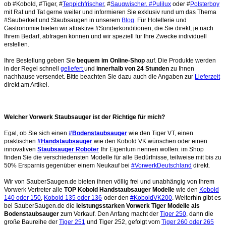
ob #Kobold, #Tiger, #
Teppichfrischer
, #
Saugwischer, #Pulilux
oder #
Polsterboy
mit Rat und Tat gerne weiter und informieren Sie exklusiv rund um das Thema
#Sauberkeit und Staubsaugen in unserem
Blog
. Für Hotellerie und
Gastronomie bieten wir attraktive #Sonderkonditionen, die Sie direkt, je nach
Ihrem Bedarf, abfragen können und wir speziell für Ihre Zwecke individuell
erstellen.
Ihre Bestellung geben Sie
bequem im Online-Shop
auf. Die Produkte werden
in der Regel schnell
geliefert
und
innerhalb von 24 Stunden
zu Ihnen
nachhause versendet. Bitte beachten Sie dazu auch die Angaben zur
Lieferzeit
direkt am Artikel.
Welcher Vorwerk Staubsauger ist der Richtige für mich?
Egal, ob Sie sich einen
#Bodenstaubsauger
wie den Tiger VT, einen
praktischen
#Handstaubsauger
wie den Kobold VK wünschen oder einen
innovativen
Staubsauger Roboter
Ihr Eigentum nennen wollen: im Shop
finden Sie die verschiedensten Modelle für alle Bedürfnisse, teilweise mit bis zu
50% Ersparnis gegenüber einem Neukauf bei
#VorwerkDeutschland
direkt.
Wir von SauberSaugen.de bieten ihnen völlig frei und unabhängig von Ihrem
Vorwerk Vertreter alle
TOP Kobold Handstaubsauger Modelle
wie den
Kobold
140 oder 150
,
Kobold 135 oder 136
oder den
#KoboldVK200
. Weiterhin gibt es
bei SauberSaugen.de die
leistungsstarken Vorwerk Tiger Modelle als
Bodenstaubsauger
zum Verkauf. Den Anfang macht der
Tiger 250
, dann die
große Baureihe der
Tiger 251
und Tiger 252, gefolgt vom
Tiger 260 oder 265