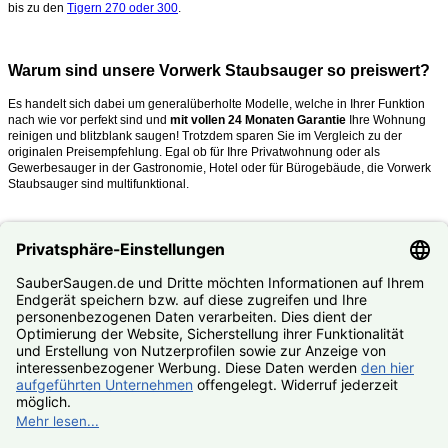
bis zu den
Tigern 270 oder 300
.
Warum sind unsere Vorwerk Staubsauger so preiswert?
Es handelt sich dabei um generalüberholte Modelle, welche in Ihrer Funktion
nach wie vor perfekt sind und
mit vollen 24 Monaten Garantie
Ihre Wohnung
reinigen und blitzblank saugen!
Trotzdem sparen Sie im Vergleich zu der
originalen Preisempfehlung. Egal ob für Ihre Privatwohnung oder als
Gewerbesauger in der Gastronomie, Hotel oder für Bürogebäude, die Vorwerk
Staubsauger sind multifunktional.
Was mache ich, wenn mein Kobold oder Tiger kaputt ist?
Nutzen Sie unseren
#Reparaturservice
. Fast alle Vorwerk Staubsauger
reparieren wir Ihnen zum #Festpreis.
© SauberSaugen.de – Ihr Spezialist für Zubehör und Ersatzteile
passend für Vorwerk Staubsauger
*gilt für Lieferungen innerhalb Deutschlands, Lieferzeiten ins
Ausland siehe
Lieferung & Versand
, gilt für Bestell- und
Zahlungseingang von Montag – Freitag, sofern Artikel lieferbar