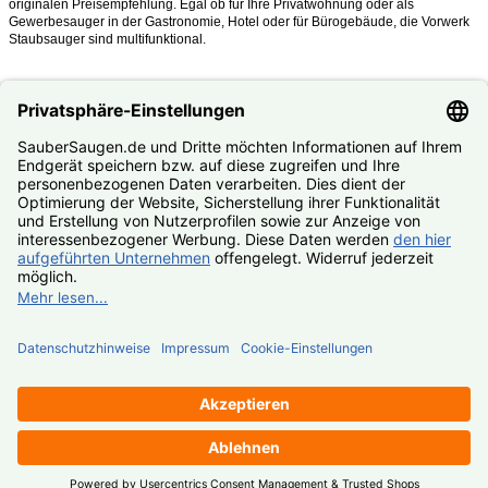
originalen Preisempfehlung. Egal ob für Ihre Privatwohnung oder als
Gewerbesauger in der Gastronomie, Hotel oder für Bürogebäude, die Vorwerk
Staubsauger sind multifunktional.
Was mache ich, wenn mein Kobold oder Tiger kaputt ist?
Nutzen Sie unseren
#Reparaturservice
. Fast alle Vorwerk Staubsauger
reparieren wir Ihnen zum #Festpreis.
© SauberSaugen.de – Ihr Spezialist für Zubehör und Ersatzteile
passend für Vorwerk Staubsauger
*gilt für Lieferungen innerhalb Deutschlands, Lieferzeiten ins
Ausland siehe
Lieferung & Versand
, gilt für Bestell- und
Zahlungseingang von Montag – Freitag, sofern Artikel lieferbar
Geräte
Zubehör
Ersatzteile
Reparaturservice
SALE
Andere