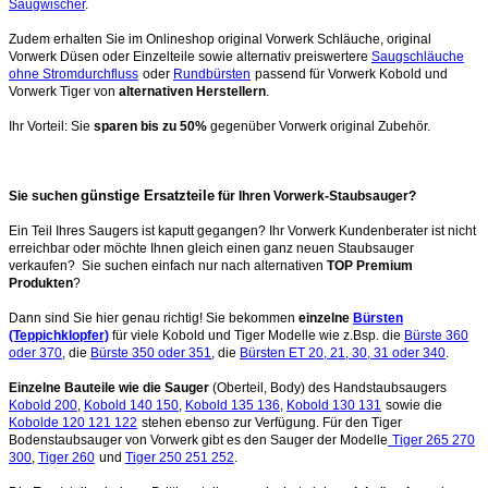
Saugwischer
.
Zudem erhalten Sie im Onlineshop original Vorwerk Schläuche, original
Vorwerk Düsen oder Einzelteile sowie alternativ preiswertere
Saugschläuche
ohne Stromdurchfluss
oder
Rundbürsten
passend für Vorwerk Kobold und
Vorwerk Tiger von
alternativen Herstellern
.
Ihr Vorteil: Sie
sparen bis zu 50%
gegenüber Vorwerk original Zubehör.
günstige Ersatzteile
Sie suchen
für Ihren Vorwerk-Staubsauger?
Ein Teil Ihres Saugers ist kaputt gegangen? Ihr Vorwerk Kundenberater ist nicht
erreichbar oder möchte Ihnen gleich einen ganz neuen Staubsauger
verkaufen? Sie suchen einfach nur nach alternativen
TOP Premium
Produkten
?
Dann sind Sie hier genau richtig! Sie bekommen
einzelne
Bürsten
(Teppichklopfer)
für viele Kobold und Tiger Modelle wie z.Bsp. die
Bürste 360
oder 370
, die
Bürste 350 oder 351
, die
Bürsten ET 20, 21, 30, 31 oder 340
.
Einzelne Bauteile wie die Sauger
(Oberteil, Body) des Handstaubsaugers
Kobold 200
,
Kobold 140 150
,
Kobold 135 136
,
Kobold 130 131
sowie die
Kobolde 120 121 122
stehen ebenso zur Verfügung. Für den Tiger
Bodenstaubsauger von Vorwerk gibt es den Sauger der Modelle
Tiger 265 270
300
,
Tiger 260
und
Tiger 250 251 252
.