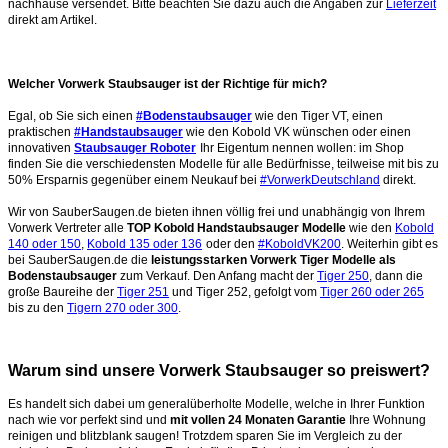
nachhause versendet. Bitte beachten Sie dazu auch die Angaben zur
Lieferzeit
direkt am Artikel.
Welcher Vorwerk Staubsauger ist der Richtige für mich?
Egal, ob Sie sich einen
#Bodenstaubsauger
wie den Tiger VT, einen
praktischen
#Handstaubsauger
wie den Kobold VK wünschen oder einen
innovativen
Staubsauger Roboter
Ihr Eigentum nennen wollen: im Shop
finden Sie die verschiedensten Modelle für alle Bedürfnisse, teilweise mit bis zu
50% Ersparnis gegenüber einem Neukauf bei
#VorwerkDeutschland
direkt.
Wir von SauberSaugen.de bieten ihnen völlig frei und unabhängig von Ihrem
Vorwerk Vertreter alle
TOP Kobold Handstaubsauger Modelle
wie den
Kobold
140 oder 150
,
Kobold 135 oder 136
oder den
#KoboldVK200
. Weiterhin gibt es
bei SauberSaugen.de die
leistungsstarken Vorwerk Tiger Modelle als
Bodenstaubsauger
zum Verkauf. Den Anfang macht der
Tiger 250
, dann die
große Baureihe der
Tiger 251
und Tiger 252, gefolgt vom
Tiger 260 oder 265
bis zu den
Tigern 270 oder 300
.
Warum sind unsere Vorwerk Staubsauger so preiswert?
Es handelt sich dabei um generalüberholte Modelle, welche in Ihrer Funktion
nach wie vor perfekt sind und
mit vollen 24 Monaten Garantie
Ihre Wohnung
reinigen und blitzblank saugen!
Trotzdem sparen Sie im Vergleich zu der