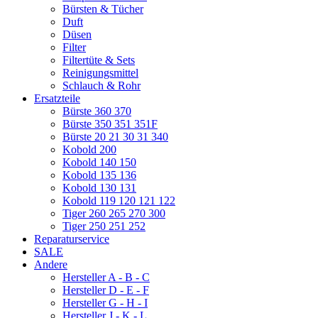
Bürsten & Tücher
Duft
Düsen
Filter
Filtertüte & Sets
Reinigungsmittel
Schlauch & Rohr
Ersatzteile
Bürste 360 370
Bürste 350 351 351F
Bürste 20 21 30 31 340
Kobold 200
Kobold 140 150
Kobold 135 136
Kobold 130 131
Kobold 119 120 121 122
Tiger 260 265 270 300
Tiger 250 251 252
Reparaturservice
SALE
Andere
Hersteller A - B - C
Hersteller D - E - F
Hersteller G - H - I
Hersteller J - K - L