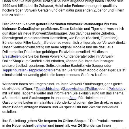
Dann sind Sie hier genau richtig! #SauberSaugende bringt Ihnen Frische seit
1999 und hilft dabei Ihr Zuhause, Hotel oder Ferienwohnung mit qualitativ
hochwertigen Vorwerk Geräten und dem dafür passenden Zubehör und Filtern
rein zu halten.
Hier können Sie vom
generalüberholten #VorwerkStaubsauger bis zum
kleinsten Duftstäbchen profitieren.
Diese Kobolde und Tiger sind wesentlich
günstiger als neue #VorwerkStaubsauger. Das dafür passende Zubehör,
überwiegend von alternativen Herstellern, wie Beutel (Sackerl, Filtertüten),
Bürsten oder Filter kaufen Sie ebenso wesentlich billiger als bei Vorwerk direkt.
Unser Sortiment wird stetig um neue original Modelle und die dazu aus
Dritthersteller Produktion gehörigen Ersatzteile erweitert. Mit diesen
Ersatzteilen
, die Sie bei Ihrem Vorwerk Kundenberater oder im Vorwerk
OnlineShop zum Großteil nicht erhalten, können Sie Ihren Staubsauger
preiswert selbst reparieren. Selbst einzelne Bauteile, wie Sauger oder
Teppichbürsten (Teppichklopfer)
erhalten Sie für Ihren Kobold oder Tiger. Es ist
oftmals nicht notwendig gleich ein komplett neues Gerät zu kaufen.
Wir helfen Ihnen bei Fragen rund um Ihren Vorwerk Staubsauger, ganz gleich
ob #Kobold, #Tiger, #
Teppichfrischer
, #
Saugwischer, #Pulilux
oder #
Polsterboy
mit Rat und Tat gerne weiter und informieren Sie exklusiv rund um das Thema
#Sauberkeit und Staubsaugen in unserem
Blog
. Für Hotellerie und
Gastronomie bieten wir attraktive #Sonderkonditionen, die Sie direkt, je nach
Ihrem Bedarf, abfragen können und wir speziell für Ihre Zwecke individuell
erstellen.
Ihre Bestellung geben Sie
bequem im Online-Shop
auf. Die Produkte werden
in der Regel schnell
geliefert
und
innerhalb von 24 Stunden
zu Ihnen