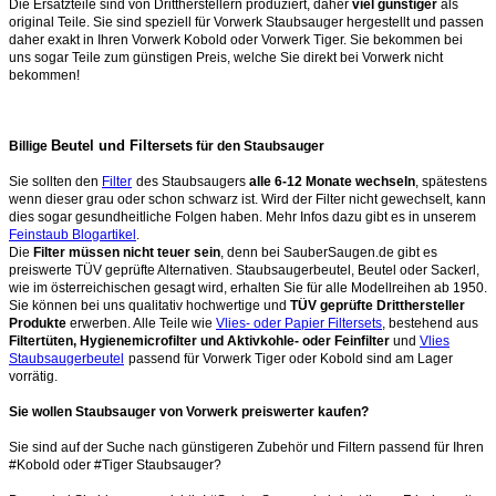
Die Ersatzteile sind von Drittherstellern produziert, daher
viel günstiger
als
original Teile. Sie sind speziell für Vorwerk Staubsauger hergestellt und passen
daher exakt in Ihren Vorwerk Kobold oder Vorwerk Tiger. Sie bekommen bei
uns sogar Teile zum günstigen Preis, welche Sie direkt bei Vorwerk nicht
bekommen!
Beutel und Filtersets
Billige
für den Staubsauger
Sie sollten den
Filter
des Staubsaugers
alle 6-12 Monate wechseln
, spätestens
wenn dieser grau oder schon schwarz ist. Wird der Filter nicht gewechselt, kann
dies sogar gesundheitliche Folgen haben. Mehr Infos dazu gibt es in unserem
Feinstaub Blogartikel
.
Die
Filter müssen nicht teuer sein
, denn bei SauberSaugen.de gibt es
preiswerte TÜV geprüfte Alternativen. Staubsaugerbeutel, Beutel oder Sackerl,
wie im österreichischen gesagt wird, erhalten Sie für alle Modellreihen ab 1950.
Sie können bei uns qualitativ hochwertige und
TÜV geprüfte Dritthersteller
Produkte
erwerben. Alle Teile wie
Vlies- oder Papier Filtersets
, bestehend aus
Filtertüten, Hygienemicrofilter und Aktivkohle- oder Feinfilter
und
Vlies
Staubsaugerbeutel
passend für Vorwerk Tiger oder Kobold sind am Lager
vorrätig.
Sie wollen Staubsauger von Vorwerk preiswerter kaufen?
Sie sind auf der Suche nach günstigeren Zubehör und Filtern passend für Ihren
#Kobold oder #Tiger Staubsauger?