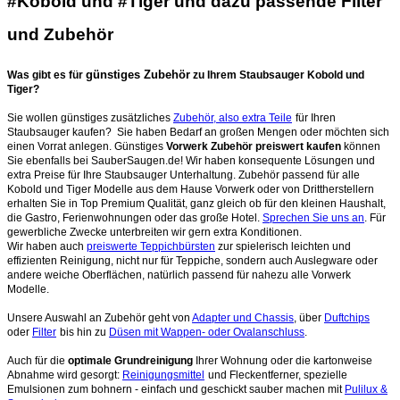
#Kobold und #Tiger und dazu passende Filter
und Zubehör
günstiges Zubehör
Was gibt es für
zu Ihrem Staubsauger Kobold und
Tiger?
Sie wollen günstiges zusätzliches
Zubehör, also extra Teile
für Ihren
Staubsauger kaufen? Sie haben Bedarf an großen Mengen oder möchten sich
einen Vorrat anlegen. Günstiges
Vorwerk Zubehör preiswert kaufen
können
Sie ebenfalls bei SauberSaugen.de! Wir haben konsequente Lösungen und
extra Preise für Ihre Staubsauger Unterhaltung. Zubehör passend für alle
Kobold und Tiger Modelle aus dem Hause Vorwerk oder von Drittherstellern
erhalten Sie in Top Premium Qualität, ganz gleich ob für den kleinen Haushalt,
die Gastro, Ferienwohnungen oder das große Hotel.
Sprechen Sie uns an
. Für
gewerbliche Zwecke unterbreiten wir gern extra Konditionen.
Wir haben auch
preiswerte Teppichbürsten
zur spielerisch leichten und
effizienten Reinigung, nicht nur für Teppiche, sondern auch Auslegware oder
andere weiche Oberflächen, natürlich passend für nahezu alle Vorwerk
Modelle.
Unsere Auswahl an Zubehör geht von
Adapter und Chassis
, über
Duftchips
oder
Filter
bis hin zu
Düsen mit Wappen- oder Ovalanschluss
.
Auch für die
optimale Grundreinigung
Ihrer Wohnung oder die kartonweise
Abnahme wird gesorgt:
Reinigungsmittel
und Fleckentferner, spezielle
Emulsionen zum bohnern - einfach und geschickt sauber machen mit
Pulilux &