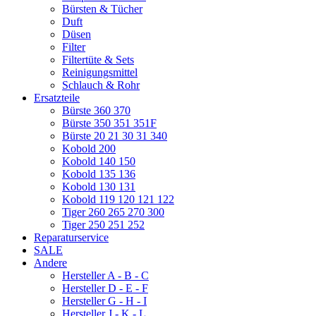
Bürsten & Tücher
Duft
Düsen
Filter
Filtertüte & Sets
Reinigungsmittel
Schlauch & Rohr
Ersatzteile
Bürste 360 370
Bürste 350 351 351F
Bürste 20 21 30 31 340
Kobold 200
Kobold 140 150
Kobold 135 136
Kobold 130 131
Kobold 119 120 121 122
Tiger 260 265 270 300
Tiger 250 251 252
Reparaturservice
SALE
Andere
Hersteller A - B - C
Hersteller D - E - F
Hersteller G - H - I
Hersteller J - K - L