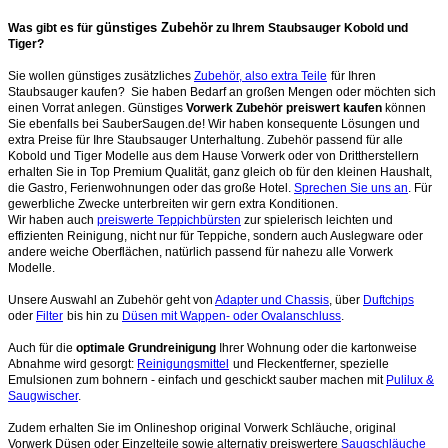
günstiges Zubehör
Was gibt es für
zu Ihrem Staubsauger Kobold und
Tiger?
Sie wollen günstiges zusätzliches
Zubehör, also extra Teile
für Ihren
Staubsauger kaufen? Sie haben Bedarf an großen Mengen oder möchten sich
einen Vorrat anlegen. Günstiges
Vorwerk Zubehör preiswert kaufen
können
Sie ebenfalls bei SauberSaugen.de! Wir haben konsequente Lösungen und
extra Preise für Ihre Staubsauger Unterhaltung. Zubehör passend für alle
Kobold und Tiger Modelle aus dem Hause Vorwerk oder von Drittherstellern
erhalten Sie in Top Premium Qualität, ganz gleich ob für den kleinen Haushalt,
die Gastro, Ferienwohnungen oder das große Hotel.
Sprechen Sie uns an
. Für
gewerbliche Zwecke unterbreiten wir gern extra Konditionen.
Wir haben auch
preiswerte Teppichbürsten
zur spielerisch leichten und
effizienten Reinigung, nicht nur für Teppiche, sondern auch Auslegware oder
andere weiche Oberflächen, natürlich passend für nahezu alle Vorwerk
Modelle.
Unsere Auswahl an Zubehör geht von
Adapter und Chassis
, über
Duftchips
oder
Filter
bis hin zu
Düsen mit Wappen- oder Ovalanschluss
.
Auch für die
optimale Grundreinigung
Ihrer Wohnung oder die kartonweise
Abnahme wird gesorgt:
Reinigungsmittel
und Fleckentferner, spezielle
Emulsionen zum bohnern - einfach und geschickt sauber machen mit
Pulilux &
Saugwischer
.
Zudem erhalten Sie im Onlineshop original Vorwerk Schläuche, original
Vorwerk Düsen oder Einzelteile sowie alternativ preiswertere
Saugschläuche