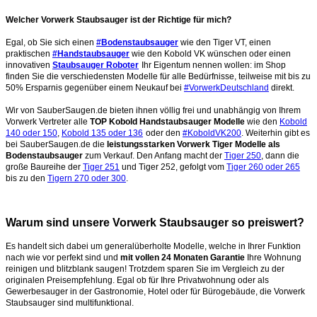
Welcher Vorwerk Staubsauger ist der Richtige für mich?
Egal, ob Sie sich einen
#Bodenstaubsauger
wie den Tiger VT, einen
praktischen
#Handstaubsauger
wie den Kobold VK wünschen oder einen
innovativen
Staubsauger Roboter
Ihr Eigentum nennen wollen: im Shop
finden Sie die verschiedensten Modelle für alle Bedürfnisse, teilweise mit bis zu
50% Ersparnis gegenüber einem Neukauf bei
#VorwerkDeutschland
direkt.
Wir von SauberSaugen.de bieten ihnen völlig frei und unabhängig von Ihrem
Vorwerk Vertreter alle
TOP Kobold Handstaubsauger Modelle
wie den
Kobold
140 oder 150
,
Kobold 135 oder 136
oder den
#KoboldVK200
. Weiterhin gibt es
bei SauberSaugen.de die
leistungsstarken Vorwerk Tiger Modelle als
Bodenstaubsauger
zum Verkauf. Den Anfang macht der
Tiger 250
, dann die
große Baureihe der
Tiger 251
und Tiger 252, gefolgt vom
Tiger 260 oder 265
bis zu den
Tigern 270 oder 300
.
Warum sind unsere Vorwerk Staubsauger so preiswert?
Es handelt sich dabei um generalüberholte Modelle, welche in Ihrer Funktion
nach wie vor perfekt sind und
mit vollen 24 Monaten Garantie
Ihre Wohnung
reinigen und blitzblank saugen!
Trotzdem sparen Sie im Vergleich zu der
originalen Preisempfehlung. Egal ob für Ihre Privatwohnung oder als
Gewerbesauger in der Gastronomie, Hotel oder für Bürogebäude, die Vorwerk
Staubsauger sind multifunktional.