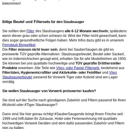
bekommen!
Beutel und Filtersets
Billige
für den Staubsauger
Sie sollten den
Filter
des Staubsaugers
alle 6-12 Monate wechseln
, spätestens
wenn dieser grau oder schon schwarz ist. Wird der Filter nicht gewechselt, kann
dies sogar gesundheitliche Folgen haben. Mehr Infos dazu gibt es in unserem
Feinstaub Blogartikel
.
Die
Filter müssen nicht teuer sein
, denn bei SauberSaugen.de gibt es
preiswerte TÜV geprüfte Alternativen. Staubsaugerbeutel, Beutel oder Sackerl,
wie im österreichischen gesagt wird, erhalten Sie für alle Modellreihen ab 1950.
Sie können bei uns qualitativ hochwertige und
TÜV geprüfte Dritthersteller
Produkte
erwerben. Alle Teile wie
Vlies- oder Papier Filtersets
, bestehend aus
Filtertüten, Hygienemicrofilter und Aktivkohle- oder Feinfilter
und
Vlies
Staubsaugerbeutel
passend für Vorwerk Tiger oder Kobold sind am Lager
vorrätig.
Sie wollen Staubsauger von Vorwerk preiswerter kaufen?
Sie sind auf der Suche nach günstigeren Zubehör und Filtern passend für Ihren
#Kobold oder #Tiger Staubsauger?
Dann sind Sie hier genau richtig! #SauberSaugende bringt Ihnen Frische seit
1999 und hilft dabei Ihr Zuhause, Hotel oder Ferienwohnung mit qualitativ
hochwertigen Vorwerk Geräten und dem dafür passenden Zubehör und Filtern
rein zu halten.