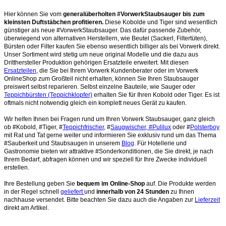
Hier können Sie vom
generalüberholten #VorwerkStaubsauger bis zum
kleinsten Duftstäbchen profitieren.
Diese Kobolde und Tiger sind wesentlich
günstiger als neue #VorwerkStaubsauger. Das dafür passende Zubehör,
überwiegend von alternativen Herstellern, wie Beutel (Sackerl, Filtertüten),
Bürsten oder Filter kaufen Sie ebenso wesentlich billiger als bei Vorwerk direkt.
Unser Sortiment wird stetig um neue original Modelle und die dazu aus
Dritthersteller Produktion gehörigen Ersatzteile erweitert. Mit diesen
Ersatzteilen
, die Sie bei Ihrem Vorwerk Kundenberater oder im Vorwerk
OnlineShop zum Großteil nicht erhalten, können Sie Ihren Staubsauger
preiswert selbst reparieren. Selbst einzelne Bauteile, wie Sauger oder
Teppichbürsten (Teppichklopfer)
erhalten Sie für Ihren Kobold oder Tiger. Es ist
oftmals nicht notwendig gleich ein komplett neues Gerät zu kaufen.
Wir helfen Ihnen bei Fragen rund um Ihren Vorwerk Staubsauger, ganz gleich
ob #Kobold, #Tiger, #
Teppichfrischer
, #
Saugwischer, #Pulilux
oder #
Polsterboy
mit Rat und Tat gerne weiter und informieren Sie exklusiv rund um das Thema
#Sauberkeit und Staubsaugen in unserem
Blog
. Für Hotellerie und
Gastronomie bieten wir attraktive #Sonderkonditionen, die Sie direkt, je nach
Ihrem Bedarf, abfragen können und wir speziell für Ihre Zwecke individuell
erstellen.
Ihre Bestellung geben Sie
bequem im Online-Shop
auf. Die Produkte werden
in der Regel schnell
geliefert
und
innerhalb von 24 Stunden
zu Ihnen
nachhause versendet. Bitte beachten Sie dazu auch die Angaben zur
Lieferzeit
direkt am Artikel.