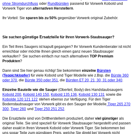
ohne Stromdurchfluss
oder
Rundbürsten
passend für Vorwerk Kobold und
Vorwerk Tiger von
alternativen Herstellern
.
Ihr Vorteil: Sie
sparen bis zu 50%
gegenüber Vorwerk original Zubehör.
günstige Ersatzteile
Sie suchen
für Ihren Vorwerk-Staubsauger?
Ein Teil Ihres Saugers ist kaputt gegangen? Ihr Vorwerk Kundenberater ist nicht
erreichbar oder möchte Ihnen gleich einen ganz neuen Staubsauger
verkaufen? Sie suchen einfach nur nach alternativen
TOP Premium
Produkten
?
Dann sind Sie hier genau richtig! Sie bekommen
einzelne
Bürsten
(Teppichklopfer)
für viele Kobold und Tiger Modelle wie z.Bsp. die
Bürste 360
oder 370
, die
Bürste 350 oder 351
, die
Bürsten ET 20, 21, 30, 31 oder 340
.
Einzelne Bauteile wie die Sauger
(Oberteil, Body) des Handstaubsaugers
Kobold 200
,
Kobold 140 150
,
Kobold 135 136
,
Kobold 130 131
sowie die
Kobolde 120 121 122
stehen ebenso zur Verfügung. Für den Tiger
Bodenstaubsauger von Vorwerk gibt es den Sauger der Modelle
Tiger 265 270
300
,
Tiger 260
und
Tiger 250 251 252
.
Die Ersatzteile sind von Drittherstellern produziert, daher
viel günstiger
als
original Teile. Sie sind speziell für Vorwerk Staubsauger hergestellt und passen
daher exakt in Ihren Vorwerk Kobold oder Vorwerk Tiger. Sie bekommen bei
uns sogar Teile zum günstigen Preis, welche Sie direkt bei Vorwerk nicht