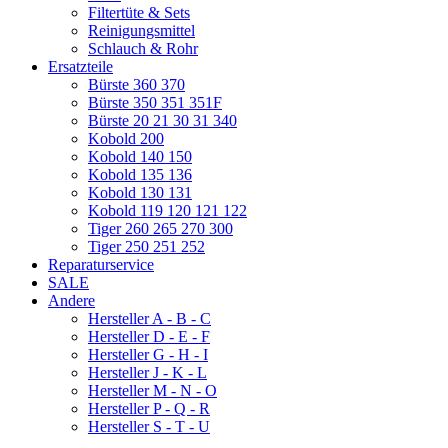
Filtertüte & Sets
Reinigungsmittel
Schlauch & Rohr
Ersatzteile
Bürste 360 370
Bürste 350 351 351F
Bürste 20 21 30 31 340
Kobold 200
Kobold 140 150
Kobold 135 136
Kobold 130 131
Kobold 119 120 121 122
Tiger 260 265 270 300
Tiger 250 251 252
Reparaturservice
SALE
Andere
Hersteller A - B - C
Hersteller D - E - F
Hersteller G - H - I
Hersteller J - K - L
Hersteller M - N - O
Hersteller P - Q - R
Hersteller S - T - U