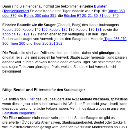
Dann sind Sie hier genau richtig! Sie bekommen
einzelne
Bürsten
(Teppichklopfer)
für viele Kobold und Tiger Modelle wie z.Bsp. die
Bürste 360
oder 370
, die
Bürste 350 oder 351
, die
Bürsten ET 20, 21, 30, 31 oder 340
.
Einzelne Bauteile wie die Sauger
(Oberteil, Body) des Handstaubsaugers
Kobold 200
,
Kobold 140 150
,
Kobold 135 136
,
Kobold 130 131
sowie die
Kobolde 120 121 122
stehen ebenso zur Verfügung. Für den Tiger
Bodenstaubsauger von Vorwerk gibt es den Sauger der Modelle
Tiger 265 270
300
,
Tiger 260
und
Tiger 250 251 252
.
Die Ersatzteile sind von Drittherstellern produziert, daher
viel günstiger
als
original Teile. Sie sind speziell für Vorwerk Staubsauger hergestellt und passen
daher exakt in Ihren Vorwerk Kobold oder Vorwerk Tiger. Sie bekommen bei
uns sogar Teile zum günstigen Preis, welche Sie direkt bei Vorwerk nicht
bekommen!
Beutel und Filtersets
Billige
für den Staubsauger
Sie sollten den
Filter
des Staubsaugers
alle 6-12 Monate wechseln
, spätestens
wenn dieser grau oder schon schwarz ist. Wird der Filter nicht gewechselt, kann
dies sogar gesundheitliche Folgen haben. Mehr Infos dazu gibt es in unserem
Feinstaub Blogartikel
.
Die
Filter müssen nicht teuer sein
, denn bei SauberSaugen.de gibt es
preiswerte TÜV geprüfte Alternativen. Staubsaugerbeutel, Beutel oder Sackerl,
wie im österreichischen gesagt wird, erhalten Sie für alle Modellreihen ab 1950.