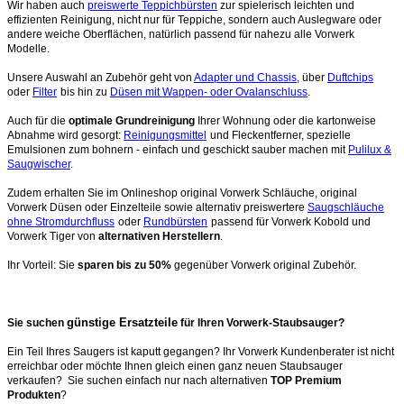
Wir haben auch
preiswerte Teppichbürsten
zur spielerisch leichten und
effizienten Reinigung, nicht nur für Teppiche, sondern auch Auslegware oder
andere weiche Oberflächen, natürlich passend für nahezu alle Vorwerk
Modelle.
Unsere Auswahl an Zubehör geht von
Adapter und Chassis
, über
Duftchips
oder
Filter
bis hin zu
Düsen mit Wappen- oder Ovalanschluss
.
Auch für die
optimale Grundreinigung
Ihrer Wohnung oder die kartonweise
Abnahme wird gesorgt:
Reinigungsmittel
und Fleckentferner, spezielle
Emulsionen zum bohnern - einfach und geschickt sauber machen mit
Pulilux &
Saugwischer
.
Zudem erhalten Sie im Onlineshop original Vorwerk Schläuche, original
Vorwerk Düsen oder Einzelteile sowie alternativ preiswertere
Saugschläuche
ohne Stromdurchfluss
oder
Rundbürsten
passend für Vorwerk Kobold und
Vorwerk Tiger von
alternativen Herstellern
.
Ihr Vorteil: Sie
sparen bis zu 50%
gegenüber Vorwerk original Zubehör.
günstige Ersatzteile
Sie suchen
für Ihren Vorwerk-Staubsauger?
Ein Teil Ihres Saugers ist kaputt gegangen? Ihr Vorwerk Kundenberater ist nicht
erreichbar oder möchte Ihnen gleich einen ganz neuen Staubsauger
verkaufen? Sie suchen einfach nur nach alternativen
TOP Premium
Produkten
?