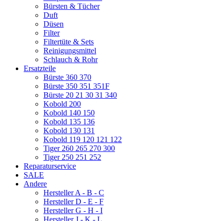
Bürsten & Tücher
Duft
Düsen
Filter
Filtertüte & Sets
Reinigungsmittel
Schlauch & Rohr
Ersatzteile
Bürste 360 370
Bürste 350 351 351F
Bürste 20 21 30 31 340
Kobold 200
Kobold 140 150
Kobold 135 136
Kobold 130 131
Kobold 119 120 121 122
Tiger 260 265 270 300
Tiger 250 251 252
Reparaturservice
SALE
Andere
Hersteller A - B - C
Hersteller D - E - F
Hersteller G - H - I
Hersteller J - K - L