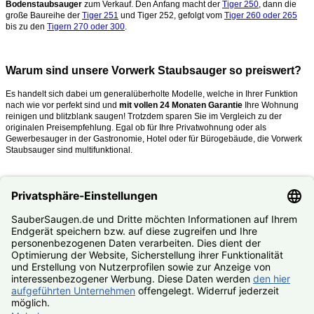
Bodenstaubsauger
zum Verkauf. Den Anfang macht der
Tiger 250
, dann die
große Baureihe der
Tiger 251
und Tiger 252, gefolgt vom
Tiger 260 oder 265
bis zu den
Tigern 270 oder 300
.
Warum sind unsere Vorwerk Staubsauger so preiswert?
Es handelt sich dabei um generalüberholte Modelle, welche in Ihrer Funktion
nach wie vor perfekt sind und
mit vollen 24 Monaten Garantie
Ihre Wohnung
reinigen und blitzblank saugen!
Trotzdem sparen Sie im Vergleich zu der
originalen Preisempfehlung. Egal ob für Ihre Privatwohnung oder als
Gewerbesauger in der Gastronomie, Hotel oder für Bürogebäude, die Vorwerk
Staubsauger sind multifunktional.
Was mache ich, wenn mein Kobold oder Tiger kaputt ist?
Nutzen Sie unseren
#Reparaturservice
. Fast alle Vorwerk Staubsauger
reparieren wir Ihnen zum #Festpreis.
© SauberSaugen.de – Ihr Spezialist für Zubehör und Ersatzteile
passend für Vorwerk Staubsauger
*gilt für Lieferungen innerhalb Deutschlands, Lieferzeiten ins
Ausland siehe
Lieferung & Versand
, gilt für Bestell- und