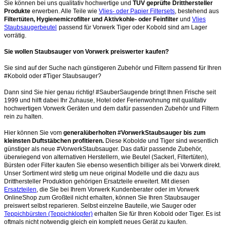
Sie können bei uns qualitativ hochwertige und
TÜV geprüfte Dritthersteller
Produkte
erwerben. Alle Teile wie
Vlies- oder Papier Filtersets
, bestehend aus
Filtertüten, Hygienemicrofilter und Aktivkohle- oder Feinfilter
und
Vlies
Staubsaugerbeutel
passend für Vorwerk Tiger oder Kobold sind am Lager
vorrätig.
Sie wollen Staubsauger von Vorwerk preiswerter kaufen?
Sie sind auf der Suche nach günstigeren Zubehör und Filtern passend für Ihren
#Kobold oder #Tiger Staubsauger?
Dann sind Sie hier genau richtig! #SauberSaugende bringt Ihnen Frische seit
1999 und hilft dabei Ihr Zuhause, Hotel oder Ferienwohnung mit qualitativ
hochwertigen Vorwerk Geräten und dem dafür passenden Zubehör und Filtern
rein zu halten.
Hier können Sie vom
generalüberholten #VorwerkStaubsauger bis zum
kleinsten Duftstäbchen profitieren.
Diese Kobolde und Tiger sind wesentlich
günstiger als neue #VorwerkStaubsauger. Das dafür passende Zubehör,
überwiegend von alternativen Herstellern, wie Beutel (Sackerl, Filtertüten),
Bürsten oder Filter kaufen Sie ebenso wesentlich billiger als bei Vorwerk direkt.
Unser Sortiment wird stetig um neue original Modelle und die dazu aus
Dritthersteller Produktion gehörigen Ersatzteile erweitert. Mit diesen
Ersatzteilen
, die Sie bei Ihrem Vorwerk Kundenberater oder im Vorwerk
OnlineShop zum Großteil nicht erhalten, können Sie Ihren Staubsauger
preiswert selbst reparieren. Selbst einzelne Bauteile, wie Sauger oder
Teppichbürsten (Teppichklopfer)
erhalten Sie für Ihren Kobold oder Tiger. Es ist
oftmals nicht notwendig gleich ein komplett neues Gerät zu kaufen.