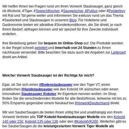
Wir helfen Ihnen bei Fragen rund um Ihren Vorwerk Staubsauger, ganz gleich
ob #Kobold, #Tiger, #
Teppichfrischer
, #
Saugwischer, #Pulilux
oder #
Polsterboy
mit Rat und Tat gerne weiter und informieren Sie exklusiv rund um das Thema
#Sauberkeit und Staubsaugen in unserem
Blog
. Für Hotellerie und
Gastronomie bieten wir attraktive #Sonderkonditionen, die Sie direkt, je nach
Ihrem Bedarf, abfragen können und wir speziell für Ihre Zwecke individuell
erstellen.
Ihre Bestellung geben Sie
bequem im Online-Shop
auf. Die Produkte werden
in der Regel schnell
geliefert
und
innerhalb von 24 Stunden
zu Ihnen
nachhause versendet. Bitte beachten Sie dazu auch die Angaben zur
Lieferzeit
direkt am Artikel.
Welcher Vorwerk Staubsauger ist der Richtige für mich?
Egal, ob Sie sich einen
#Bodenstaubsauger
wie den Tiger VT, einen
praktischen
#Handstaubsauger
wie den Kobold VK wünschen oder einen
innovativen
Staubsauger Roboter
Ihr Eigentum nennen wollen: im Shop
finden Sie die verschiedensten Modelle für alle Bedürfnisse, teilweise mit bis zu
50% Ersparnis gegenüber einem Neukauf bei
#VorwerkDeutschland
direkt.
Wir von SauberSaugen.de bieten ihnen völlig frei und unabhängig von Ihrem
Vorwerk Vertreter alle
TOP Kobold Handstaubsauger Modelle
wie den
Kobold
140 oder 150
,
Kobold 135 oder 136
oder den
#KoboldVK200
. Weiterhin gibt es
bei SauberSaugen.de die
leistungsstarken Vorwerk Tiger Modelle als