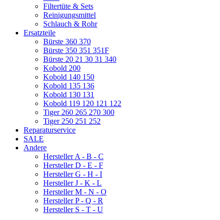
Filtertüte & Sets
Reinigungsmittel
Schlauch & Rohr
Ersatzteile
Bürste 360 370
Bürste 350 351 351F
Bürste 20 21 30 31 340
Kobold 200
Kobold 140 150
Kobold 135 136
Kobold 130 131
Kobold 119 120 121 122
Tiger 260 265 270 300
Tiger 250 251 252
Reparaturservice
SALE
Andere
Hersteller A - B - C
Hersteller D - E - F
Hersteller G - H - I
Hersteller J - K - L
Hersteller M - N - O
Hersteller P - Q - R
Hersteller S - T - U