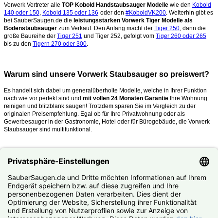
Vorwerk Vertreter alle
TOP Kobold Handstaubsauger Modelle
wie den
Kobold
140 oder 150
,
Kobold 135 oder 136
oder den
#KoboldVK200
. Weiterhin gibt es
bei SauberSaugen.de die
leistungsstarken Vorwerk Tiger Modelle als
Bodenstaubsauger
zum Verkauf. Den Anfang macht der
Tiger 250
, dann die
große Baureihe der
Tiger 251
und Tiger 252, gefolgt vom
Tiger 260 oder 265
bis zu den
Tigern 270 oder 300
.
Warum sind unsere Vorwerk Staubsauger so preiswert?
Es handelt sich dabei um generalüberholte Modelle, welche in Ihrer Funktion
nach wie vor perfekt sind und
mit vollen 24 Monaten Garantie
Ihre Wohnung
reinigen und blitzblank saugen!
Trotzdem sparen Sie im Vergleich zu der
originalen Preisempfehlung. Egal ob für Ihre Privatwohnung oder als
Gewerbesauger in der Gastronomie, Hotel oder für Bürogebäude, die Vorwerk
Staubsauger sind multifunktional.
Was mache ich, wenn mein Kobold oder Tiger kaputt ist?
Nutzen Sie unseren
#Reparaturservice
. Fast alle Vorwerk Staubsauger
reparieren wir Ihnen zum #Festpreis.
© SauberSaugen.de – Ihr Spezialist für Zubehör und Ersatzteile
passend für Vorwerk Staubsauger