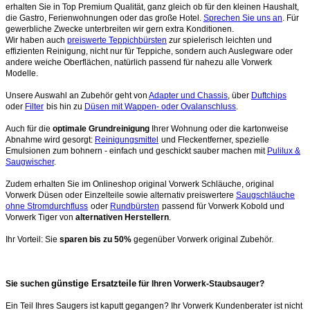
erhalten Sie in Top Premium Qualität, ganz gleich ob für den kleinen Haushalt,
die Gastro, Ferienwohnungen oder das große Hotel.
Sprechen Sie uns an
. Für
gewerbliche Zwecke unterbreiten wir gern extra Konditionen.
Wir haben auch
preiswerte Teppichbürsten
zur spielerisch leichten und
effizienten Reinigung, nicht nur für Teppiche, sondern auch Auslegware oder
andere weiche Oberflächen, natürlich passend für nahezu alle Vorwerk
Modelle.
Unsere Auswahl an Zubehör geht von
Adapter und Chassis
, über
Duftchips
oder
Filter
bis hin zu
Düsen mit Wappen- oder Ovalanschluss
.
Auch für die
optimale Grundreinigung
Ihrer Wohnung oder die kartonweise
Abnahme wird gesorgt:
Reinigungsmittel
und Fleckentferner, spezielle
Emulsionen zum bohnern - einfach und geschickt sauber machen mit
Pulilux &
Saugwischer
.
Zudem erhalten Sie im Onlineshop original Vorwerk Schläuche, original
Vorwerk Düsen oder Einzelteile sowie alternativ preiswertere
Saugschläuche
ohne Stromdurchfluss
oder
Rundbürsten
passend für Vorwerk Kobold und
Vorwerk Tiger von
alternativen Herstellern
.
Ihr Vorteil: Sie
sparen bis zu 50%
gegenüber Vorwerk original Zubehör.
günstige Ersatzteile
Sie suchen
für Ihren Vorwerk-Staubsauger?
Ein Teil Ihres Saugers ist kaputt gegangen? Ihr Vorwerk Kundenberater ist nicht