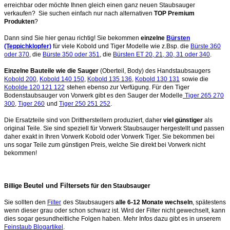
erreichbar oder möchte Ihnen gleich einen ganz neuen Staubsauger
verkaufen? Sie suchen einfach nur nach alternativen
TOP Premium
Produkten
?
Dann sind Sie hier genau richtig! Sie bekommen
einzelne
Bürsten
(Teppichklopfer)
für viele Kobold und Tiger Modelle wie z.Bsp. die
Bürste 360
oder 370
, die
Bürste 350 oder 351
, die
Bürsten ET 20, 21, 30, 31 oder 340
.
Einzelne Bauteile wie die Sauger
(Oberteil, Body) des Handstaubsaugers
Kobold 200
,
Kobold 140 150
,
Kobold 135 136
,
Kobold 130 131
sowie die
Kobolde 120 121 122
stehen ebenso zur Verfügung. Für den Tiger
Bodenstaubsauger von Vorwerk gibt es den Sauger der Modelle
Tiger 265 270
300
,
Tiger 260
und
Tiger 250 251 252
.
Die Ersatzteile sind von Drittherstellern produziert, daher
viel günstiger
als
original Teile. Sie sind speziell für Vorwerk Staubsauger hergestellt und passen
daher exakt in Ihren Vorwerk Kobold oder Vorwerk Tiger. Sie bekommen bei
uns sogar Teile zum günstigen Preis, welche Sie direkt bei Vorwerk nicht
bekommen!
Beutel und Filtersets
Billige
für den Staubsauger
Sie sollten den
Filter
des Staubsaugers
alle 6-12 Monate wechseln
, spätestens
wenn dieser grau oder schon schwarz ist. Wird der Filter nicht gewechselt, kann
dies sogar gesundheitliche Folgen haben. Mehr Infos dazu gibt es in unserem
Feinstaub Blogartikel
.