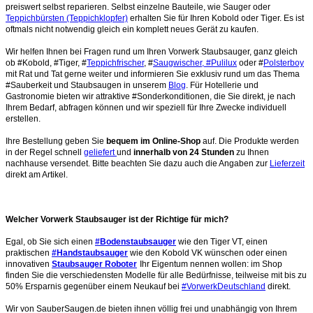
preiswert selbst reparieren. Selbst einzelne Bauteile, wie Sauger oder
Teppichbürsten (Teppichklopfer)
erhalten Sie für Ihren Kobold oder Tiger. Es ist
oftmals nicht notwendig gleich ein komplett neues Gerät zu kaufen.
Wir helfen Ihnen bei Fragen rund um Ihren Vorwerk Staubsauger, ganz gleich
ob #Kobold, #Tiger, #
Teppichfrischer
, #
Saugwischer, #Pulilux
oder #
Polsterboy
mit Rat und Tat gerne weiter und informieren Sie exklusiv rund um das Thema
#Sauberkeit und Staubsaugen in unserem
Blog
. Für Hotellerie und
Gastronomie bieten wir attraktive #Sonderkonditionen, die Sie direkt, je nach
Ihrem Bedarf, abfragen können und wir speziell für Ihre Zwecke individuell
erstellen.
Ihre Bestellung geben Sie
bequem im Online-Shop
auf. Die Produkte werden
in der Regel schnell
geliefert
und
innerhalb von 24 Stunden
zu Ihnen
nachhause versendet. Bitte beachten Sie dazu auch die Angaben zur
Lieferzeit
direkt am Artikel.
Welcher Vorwerk Staubsauger ist der Richtige für mich?
Egal, ob Sie sich einen
#Bodenstaubsauger
wie den Tiger VT, einen
praktischen
#Handstaubsauger
wie den Kobold VK wünschen oder einen
innovativen
Staubsauger Roboter
Ihr Eigentum nennen wollen: im Shop
finden Sie die verschiedensten Modelle für alle Bedürfnisse, teilweise mit bis zu
50% Ersparnis gegenüber einem Neukauf bei
#VorwerkDeutschland
direkt.
Wir von SauberSaugen.de bieten ihnen völlig frei und unabhängig von Ihrem