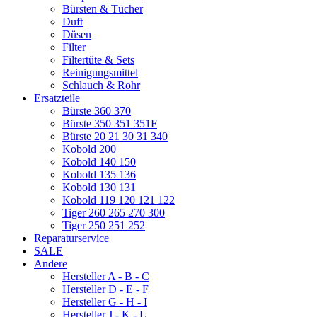
Bürsten & Tücher
Duft
Düsen
Filter
Filtertüte & Sets
Reinigungsmittel
Schlauch & Rohr
Ersatzteile
Bürste 360 370
Bürste 350 351 351F
Bürste 20 21 30 31 340
Kobold 200
Kobold 140 150
Kobold 135 136
Kobold 130 131
Kobold 119 120 121 122
Tiger 260 265 270 300
Tiger 250 251 252
Reparaturservice
SALE
Andere
Hersteller A - B - C
Hersteller D - E - F
Hersteller G - H - I
Hersteller J - K - L