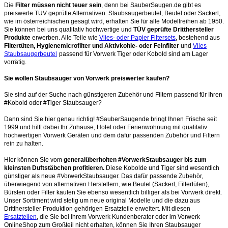
Die
Filter müssen nicht teuer sein
, denn bei SauberSaugen.de gibt es
preiswerte TÜV geprüfte Alternativen. Staubsaugerbeutel, Beutel oder Sackerl,
wie im österreichischen gesagt wird, erhalten Sie für alle Modellreihen ab 1950.
Sie können bei uns qualitativ hochwertige und
TÜV geprüfte Dritthersteller
Produkte
erwerben. Alle Teile wie
Vlies- oder Papier Filtersets
, bestehend aus
Filtertüten, Hygienemicrofilter und Aktivkohle- oder Feinfilter
und
Vlies
Staubsaugerbeutel
passend für Vorwerk Tiger oder Kobold sind am Lager
vorrätig.
Sie wollen Staubsauger von Vorwerk preiswerter kaufen?
Sie sind auf der Suche nach günstigeren Zubehör und Filtern passend für Ihren
#Kobold oder #Tiger Staubsauger?
Dann sind Sie hier genau richtig! #SauberSaugende bringt Ihnen Frische seit
1999 und hilft dabei Ihr Zuhause, Hotel oder Ferienwohnung mit qualitativ
hochwertigen Vorwerk Geräten und dem dafür passenden Zubehör und Filtern
rein zu halten.
Hier können Sie vom
generalüberholten #VorwerkStaubsauger bis zum
kleinsten Duftstäbchen profitieren.
Diese Kobolde und Tiger sind wesentlich
günstiger als neue #VorwerkStaubsauger. Das dafür passende Zubehör,
überwiegend von alternativen Herstellern, wie Beutel (Sackerl, Filtertüten),
Bürsten oder Filter kaufen Sie ebenso wesentlich billiger als bei Vorwerk direkt.
Unser Sortiment wird stetig um neue original Modelle und die dazu aus
Dritthersteller Produktion gehörigen Ersatzteile erweitert. Mit diesen
Ersatzteilen
, die Sie bei Ihrem Vorwerk Kundenberater oder im Vorwerk
OnlineShop zum Großteil nicht erhalten, können Sie Ihren Staubsauger