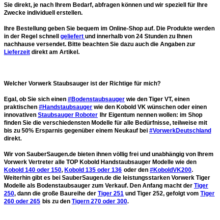
Sie direkt, je nach Ihrem Bedarf, abfragen können und wir speziell für Ihre
Zwecke individuell erstellen.
Ihre Bestellung geben Sie
bequem im Online-Shop
auf. Die Produkte werden
in der Regel schnell
geliefert
und
innerhalb von 24 Stunden
zu Ihnen
nachhause versendet. Bitte beachten Sie dazu auch die Angaben zur
Lieferzeit
direkt am Artikel.
Welcher Vorwerk Staubsauger ist der Richtige für mich?
Egal, ob Sie sich einen
#Bodenstaubsauger
wie den Tiger VT, einen
praktischen
#Handstaubsauger
wie den Kobold VK wünschen oder einen
innovativen
Staubsauger Roboter
Ihr Eigentum nennen wollen: im Shop
finden Sie die verschiedensten Modelle für alle Bedürfnisse, teilweise mit
bis zu 50% Ersparnis gegenüber einem Neukauf bei
#VorwerkDeutschland
direkt.
Wir von SauberSaugen.de bieten ihnen völlig frei und unabhängig von Ihrem
Vorwerk Vertreter alle
TOP Kobold Handstaubsauger Modelle
wie den
Kobold 140 oder 150
,
Kobold 135 oder 136
oder den
#KoboldVK200
.
Weiterhin gibt es bei SauberSaugen.de die
leistungsstarken Vorwerk Tiger
Modelle als Bodenstaubsauger
zum Verkauf. Den Anfang macht der
Tiger
250
, dann die große Baureihe der
Tiger 251
und Tiger 252, gefolgt vom
Tiger
260 oder 265
bis zu den
Tigern 270 oder 300
.