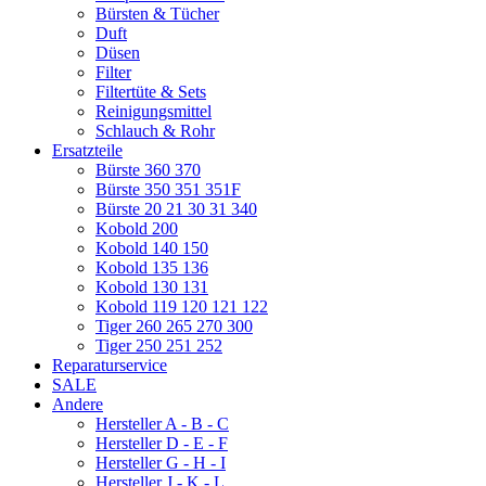
Bürsten & Tücher
Duft
Düsen
Filter
Filtertüte & Sets
Reinigungsmittel
Schlauch & Rohr
Ersatzteile
Bürste 360 370
Bürste 350 351 351F
Bürste 20 21 30 31 340
Kobold 200
Kobold 140 150
Kobold 135 136
Kobold 130 131
Kobold 119 120 121 122
Tiger 260 265 270 300
Tiger 250 251 252
Reparaturservice
SALE
Andere
Hersteller A - B - C
Hersteller D - E - F
Hersteller G - H - I
Hersteller J - K - L