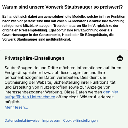
Warum sind unsere Vorwerk Staubsauger so preiswert?
Es handelt sich dabei um generalüberholte Modelle, welche in Ihrer Funktion
nach wie vor perfekt sind und
mit vollen 24 Monaten Garantie
Ihre Wohnung
reinigen und blitzblank saugen!
Trotzdem sparen Sie im Vergleich zu der
originalen Preisempfehlung. Egal ob für Ihre Privatwohnung oder als
Gewerbesauger in der Gastronomie, Hotel oder für Bürogebäude, die
Vorwerk Staubsauger sind multifunktional.
Was mache ich, wenn mein Kobold oder Tiger kaputt ist?
Nutzen Sie unseren
#Reparaturservice
. Fast alle Vorwerk Staubsauger
reparieren wir Ihnen zum #Festpreis.
© SauberSaugen.de – Ihr Spezialist für Zubehör und
Ersatzteile passend für Vorwerk Staubsauger
*gilt für Lieferungen innerhalb Deutschlands, Lieferzeiten ins
Ausland siehe
Lieferung & Versand
, gilt für Bestell- und
Zahlungseingang von Montag – Freitag, sofern Artikel lieferbar
Geräte
Zubehör
Ersatzteile