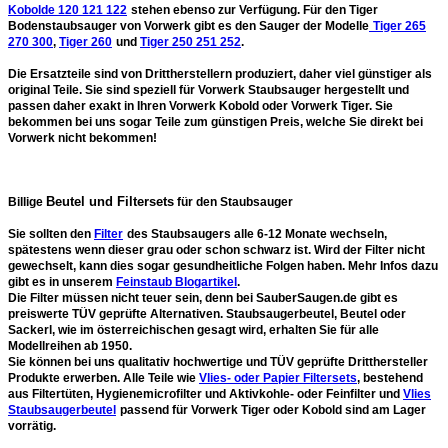
Kobolde 120 121 122
stehen ebenso zur Verfügung. Für den Tiger
Bodenstaubsauger von Vorwerk gibt es den Sauger der Modelle
Tiger 265
270 300
,
Tiger 260
und
Tiger 250 251 252
.
Die Ersatzteile sind von Drittherstellern produziert, daher
viel günstiger
als
original Teile. Sie sind speziell für Vorwerk Staubsauger hergestellt und
passen daher exakt in Ihren Vorwerk Kobold oder Vorwerk Tiger. Sie
bekommen bei uns sogar Teile zum günstigen Preis, welche Sie direkt bei
Vorwerk nicht bekommen!
Beutel und Filtersets
Billige
für den Staubsauger
Sie sollten den
Filter
des Staubsaugers
alle 6-12 Monate wechseln
,
spätestens wenn dieser grau oder schon schwarz ist. Wird der Filter nicht
gewechselt, kann dies sogar gesundheitliche Folgen haben. Mehr Infos dazu
gibt es in unserem
Feinstaub Blogartikel
.
Die
Filter müssen nicht teuer sein
, denn bei SauberSaugen.de gibt es
preiswerte TÜV geprüfte Alternativen. Staubsaugerbeutel, Beutel oder
Sackerl, wie im österreichischen gesagt wird, erhalten Sie für alle
Modellreihen ab 1950.
Sie können bei uns qualitativ hochwertige und
TÜV geprüfte Dritthersteller
Produkte
erwerben. Alle Teile wie
Vlies- oder Papier Filtersets
, bestehend
aus
Filtertüten, Hygienemicrofilter und Aktivkohle- oder Feinfilter
und
Vlies
Staubsaugerbeutel
passend für Vorwerk Tiger oder Kobold sind am Lager
vorrätig.