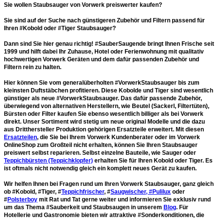
Sie wollen Staubsauger von Vorwerk preiswerter kaufen?
Sie sind auf der Suche nach günstigeren Zubehör und Filtern passend für
Ihren #Kobold oder #Tiger Staubsauger?
Dann sind Sie hier genau richtig! #SauberSaugende bringt Ihnen Frische seit
1999 und hilft dabei Ihr Zuhause, Hotel oder Ferienwohnung mit qualitativ
hochwertigen Vorwerk Geräten und dem dafür passenden Zubehör und
Filtern rein zu halten.
Hier können Sie vom
generalüberholten #VorwerkStaubsauger bis zum
kleinsten Duftstäbchen profitieren.
Diese Kobolde und Tiger sind wesentlich
günstiger als neue #VorwerkStaubsauger. Das dafür passende Zubehör,
überwiegend von alternativen Herstellern, wie Beutel (Sackerl, Filtertüten),
Bürsten oder Filter kaufen Sie ebenso wesentlich billiger als bei Vorwerk
direkt. Unser Sortiment wird stetig um neue original Modelle und die dazu
aus Dritthersteller Produktion gehörigen Ersatzteile erweitert. Mit diesen
Ersatzteilen
, die Sie bei Ihrem Vorwerk Kundenberater oder im Vorwerk
OnlineShop zum Großteil nicht erhalten, können Sie Ihren Staubsauger
preiswert selbst reparieren. Selbst einzelne Bauteile, wie Sauger oder
Teppichbürsten (Teppichklopfer)
erhalten Sie für Ihren Kobold oder Tiger. Es
ist oftmals nicht notwendig gleich ein komplett neues Gerät zu kaufen.
Wir helfen Ihnen bei Fragen rund um Ihren Vorwerk Staubsauger, ganz gleich
ob #Kobold, #Tiger, #
Teppichfrischer
, #
Saugwischer, #Pulilux
oder
#
Polsterboy
mit Rat und Tat gerne weiter und informieren Sie exklusiv rund
um das Thema #Sauberkeit und Staubsaugen in unserem
Blog
. Für
Hotellerie und Gastronomie bieten wir attraktive #Sonderkonditionen, die