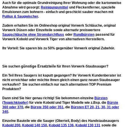
Auch für die
optimale Grundreinigung
Ihrer Wohnung oder die kartonweise
Abnahme wird gesorgt:
Reinigungsmittel
und Fleckentferner, spezielle
Emulsionen zum bohnern - einfach und geschickt sauber machen mit
Pulilux & Saugwischer
.
Zudem erhalten Sie im Onlineshop original Vorwerk Schläuche, original
Vorwerk Düsen oder Einzelteile sowie alternativ preiswertere
Saugschläuche ohne Stromdurchfluss
oder
Rundbürsten
passend für
Vorwerk Kobold und Vorwerk Tiger von
alternativen Herstellern
.
Ihr Vorteil: Sie
sparen bis zu 50%
gegenüber Vorwerk original Zubehör.
günstige Ersatzteile
Sie suchen
für Ihren Vorwerk-Staubsauger?
Ein Teil Ihres Saugers ist kaputt gegangen? Ihr Vorwerk Kundenberater ist
nicht erreichbar oder möchte Ihnen gleich einen ganz neuen Staubsauger
verkaufen? Sie suchen einfach nur nach alternativen
TOP Premium
Produkten
?
Dann sind Sie hier genau richtig! Sie bekommen
einzelne
Bürsten
(Teppichklopfer)
für viele Kobold und Tiger Modelle wie z.Bsp. die
Bürste
360 oder 370
, die
Bürste 350 oder 351
, die
Bürsten ET 20, 21, 30, 31 oder
340
.
Einzelne Bauteile wie die Sauger
(Oberteil, Body) des Handstaubsaugers
Kobold 200
,
Kobold 140 150
,
Kobold 135 136
,
Kobold 130 131
sowie die