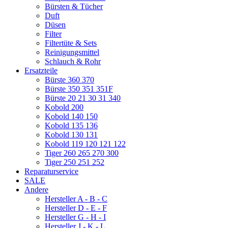
Bürsten & Tücher
Duft
Düsen
Filter
Filtertüte & Sets
Reinigungsmittel
Schlauch & Rohr
Ersatzteile
Bürste 360 370
Bürste 350 351 351F
Bürste 20 21 30 31 340
Kobold 200
Kobold 140 150
Kobold 135 136
Kobold 130 131
Kobold 119 120 121 122
Tiger 260 265 270 300
Tiger 250 251 252
Reparaturservice
SALE
Andere
Hersteller A - B - C
Hersteller D - E - F
Hersteller G - H - I
Hersteller J - K - L