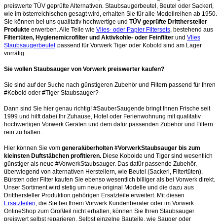
preiswerte TÜV geprüfte Alternativen. Staubsaugerbeutel, Beutel oder Sackerl,
wie im österreichischen gesagt wird, erhalten Sie für alle Modellreihen ab 1950.
Sie können bei uns qualitativ hochwertige und
TÜV geprüfte Dritthersteller
Produkte
erwerben. Alle Teile wie
Vlies- oder Papier Filtersets
, bestehend aus
Filtertüten, Hygienemicrofilter und Aktivkohle- oder Feinfilter
und
Vlies
Staubsaugerbeutel
passend für Vorwerk Tiger oder Kobold sind am Lager
vorrätig.
Sie wollen Staubsauger von Vorwerk preiswerter kaufen?
Sie sind auf der Suche nach günstigeren Zubehör und Filtern passend für Ihren
#Kobold oder #Tiger Staubsauger?
Dann sind Sie hier genau richtig! #SauberSaugende bringt Ihnen Frische seit
1999 und hilft dabei Ihr Zuhause, Hotel oder Ferienwohnung mit qualitativ
hochwertigen Vorwerk Geräten und dem dafür passenden Zubehör und Filtern
rein zu halten.
Hier können Sie vom
generalüberholten #VorwerkStaubsauger bis zum
kleinsten Duftstäbchen profitieren.
Diese Kobolde und Tiger sind wesentlich
günstiger als neue #VorwerkStaubsauger. Das dafür passende Zubehör,
überwiegend von alternativen Herstellern, wie Beutel (Sackerl, Filtertüten),
Bürsten oder Filter kaufen Sie ebenso wesentlich billiger als bei Vorwerk direkt.
Unser Sortiment wird stetig um neue original Modelle und die dazu aus
Dritthersteller Produktion gehörigen Ersatzteile erweitert. Mit diesen
Ersatzteilen
, die Sie bei Ihrem Vorwerk Kundenberater oder im Vorwerk
OnlineShop zum Großteil nicht erhalten, können Sie Ihren Staubsauger
preiswert selbst reparieren. Selbst einzelne Bauteile, wie Sauger oder