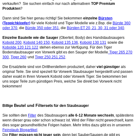
verkaufen? Sie suchen einfach nur nach alternativen
TOP Premium
Produkten
?
Dann sind Sie hier genau richtig! Sie bekommen
einzelne
Bürsten
(Teppichklopfer)
für viele Kobold und Tiger Modelle wie z.Bsp. die
Bürste 360
oder 370
, die
Bürste 350 oder 351
, die
Bürsten ET 20, 21, 30, 31 oder 340
.
Einzelne Bauteile wie die Sauger
(Oberteil, Body) des Handstaubsaugers
Kobold 200
,
Kobold 140 150
,
Kobold 135 136
,
Kobold 130 131
sowie die
Kobolde 120 121 122
stehen ebenso zur Verfügung. Für den Tiger
Bodenstaubsauger von Vorwerk gibt es den Sauger der Modelle
Tiger 265 270
300
,
Tiger 260
und
Tiger 250 251 252
.
Die Ersatzteile sind von Drittherstellern produziert, daher
viel günstiger
als
original Teile. Sie sind speziell für Vorwerk Staubsauger hergestellt und passen
daher exakt in Ihren Vorwerk Kobold oder Vorwerk Tiger. Sie bekommen bei
uns sogar Teile zum günstigen Preis, welche Sie direkt bei Vorwerk nicht
bekommen!
Beutel und Filtersets
Billige
für den Staubsauger
Sie sollten den
Filter
des Staubsaugers
alle 6-12 Monate wechseln
, spätestens
wenn dieser grau oder schon schwarz ist. Wird der Filter nicht gewechselt, kann
dies sogar gesundheitliche Folgen haben. Mehr Infos dazu gibt es in unserem
Feinstaub Blogartikel
.
Die
Filter müssen nicht teuer sein
, denn bei SauberSaugen.de gibt es