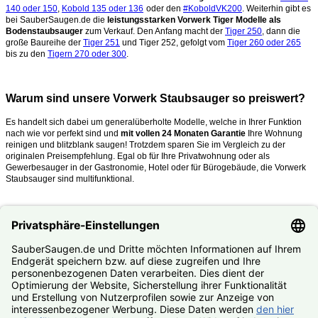
140 oder 150
,
Kobold 135 oder 136
oder den
#KoboldVK200
. Weiterhin gibt es
bei SauberSaugen.de die
leistungsstarken Vorwerk Tiger Modelle als
Bodenstaubsauger
zum Verkauf. Den Anfang macht der
Tiger 250
, dann die
große Baureihe der
Tiger 251
und Tiger 252, gefolgt vom
Tiger 260 oder 265
bis zu den
Tigern 270 oder 300
.
Warum sind unsere Vorwerk Staubsauger so preiswert?
Es handelt sich dabei um generalüberholte Modelle, welche in Ihrer Funktion
nach wie vor perfekt sind und
mit vollen 24 Monaten Garantie
Ihre Wohnung
reinigen und blitzblank saugen!
Trotzdem sparen Sie im Vergleich zu der
originalen Preisempfehlung. Egal ob für Ihre Privatwohnung oder als
Gewerbesauger in der Gastronomie, Hotel oder für Bürogebäude, die Vorwerk
Staubsauger sind multifunktional.
Was mache ich, wenn mein Kobold oder Tiger kaputt ist?
Nutzen Sie unseren
#Reparaturservice
. Fast alle Vorwerk Staubsauger
reparieren wir Ihnen zum #Festpreis.
© SauberSaugen.de – Ihr Spezialist für Zubehör und Ersatzteile
passend für Vorwerk Staubsauger