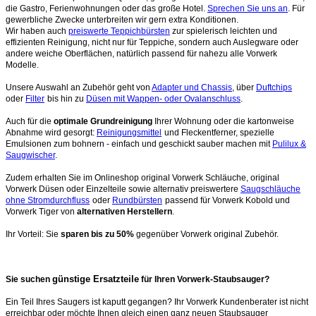
die Gastro, Ferienwohnungen oder das große Hotel.
Sprechen Sie uns an
. Für
gewerbliche Zwecke unterbreiten wir gern extra Konditionen.
Wir haben auch
preiswerte Teppichbürsten
zur spielerisch leichten und
effizienten Reinigung, nicht nur für Teppiche, sondern auch Auslegware oder
andere weiche Oberflächen, natürlich passend für nahezu alle Vorwerk
Modelle.
Unsere Auswahl an Zubehör geht von
Adapter und Chassis
, über
Duftchips
oder
Filter
bis hin zu
Düsen mit Wappen- oder Ovalanschluss
.
Auch für die
optimale Grundreinigung
Ihrer Wohnung oder die kartonweise
Abnahme wird gesorgt:
Reinigungsmittel
und Fleckentferner, spezielle
Emulsionen zum bohnern - einfach und geschickt sauber machen mit
Pulilux &
Saugwischer
.
Zudem erhalten Sie im Onlineshop original Vorwerk Schläuche, original
Vorwerk Düsen oder Einzelteile sowie alternativ preiswertere
Saugschläuche
ohne Stromdurchfluss
oder
Rundbürsten
passend für Vorwerk Kobold und
Vorwerk Tiger von
alternativen Herstellern
.
Ihr Vorteil: Sie
sparen bis zu 50%
gegenüber Vorwerk original Zubehör.
günstige Ersatzteile
Sie suchen
für Ihren Vorwerk-Staubsauger?
Ein Teil Ihres Saugers ist kaputt gegangen? Ihr Vorwerk Kundenberater ist nicht
erreichbar oder möchte Ihnen gleich einen ganz neuen Staubsauger