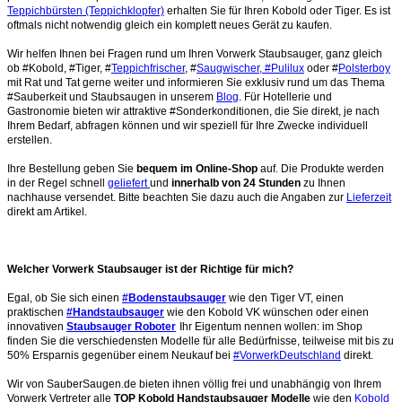
Teppichbürsten (Teppichklopfer)
erhalten Sie für Ihren Kobold oder Tiger. Es ist
oftmals nicht notwendig gleich ein komplett neues Gerät zu kaufen.
Wir helfen Ihnen bei Fragen rund um Ihren Vorwerk Staubsauger, ganz gleich
ob #Kobold, #Tiger, #
Teppichfrischer
, #
Saugwischer, #Pulilux
oder #
Polsterboy
mit Rat und Tat gerne weiter und informieren Sie exklusiv rund um das Thema
#Sauberkeit und Staubsaugen in unserem
Blog
. Für Hotellerie und
Gastronomie bieten wir attraktive #Sonderkonditionen, die Sie direkt, je nach
Ihrem Bedarf, abfragen können und wir speziell für Ihre Zwecke individuell
erstellen.
Ihre Bestellung geben Sie
bequem im Online-Shop
auf. Die Produkte werden
in der Regel schnell
geliefert
und
innerhalb von 24 Stunden
zu Ihnen
nachhause versendet. Bitte beachten Sie dazu auch die Angaben zur
Lieferzeit
direkt am Artikel.
Welcher Vorwerk Staubsauger ist der Richtige für mich?
Egal, ob Sie sich einen
#Bodenstaubsauger
wie den Tiger VT, einen
praktischen
#Handstaubsauger
wie den Kobold VK wünschen oder einen
innovativen
Staubsauger Roboter
Ihr Eigentum nennen wollen: im Shop
finden Sie die verschiedensten Modelle für alle Bedürfnisse, teilweise mit bis zu
50% Ersparnis gegenüber einem Neukauf bei
#VorwerkDeutschland
direkt.
Wir von SauberSaugen.de bieten ihnen völlig frei und unabhängig von Ihrem
Vorwerk Vertreter alle
TOP Kobold Handstaubsauger Modelle
wie den
Kobold